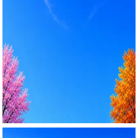
Вакансия в архиве
Оффер быстрее с Эйч
Стратегия поиска с AI: рынки, позиции, вилка, каналы
Резюме под ATS-фильтры
Ежедневный подбор из 600+ источников
AI-адаптация отклика под вакансию
AI генерация сопроводительных писем
4 990 ₽/мес
Купить доступ
Будьте осторожны: если работодатель просит войти через
Google, iCloud или Госуслуги, прислать код или пароль,
запустить ПО или перевести деньги — это мошенники.
Жмите
·
Гайд по безопасности
Пожаловаться
Оффер быстрее с Эйч