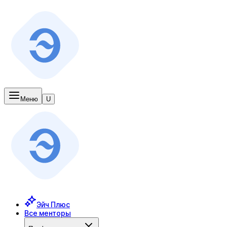
Меню
U
Эйч Плюс
Все менторы