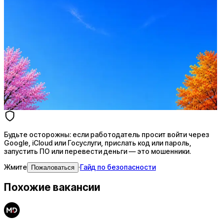
Стратегия поиска с AI: рынки, позиции, вилка, каналы
Резюме под ATS-фильтры
Ежедневный подбор из 600+ источников
AI-адаптация отклика под вакансию
AI генерация сопроводительных писем
4 990 ₽/мес
Купить доступ
Будьте осторожны: если работодатель просит войти через
Google, iCloud или Госуслуги, прислать код или пароль,
запустить ПО или перевести деньги — это мошенники.
Жмите
·
Гайд по безопасности
Пожаловаться
Похожие вакансии