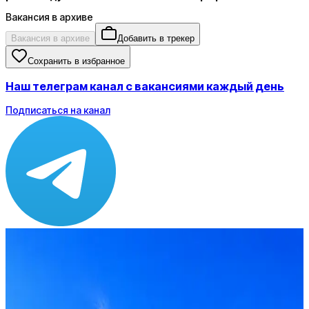
Вакансия в архиве
Вакансия в архиве
Добавить в трекер
Сохранить в избранное
Наш телеграм канал с вакансиями каждый день
Подписаться на канал
Зарплата
по рынку ≈ 218 889 ₽
Локация
Москва
Опыт
C-level