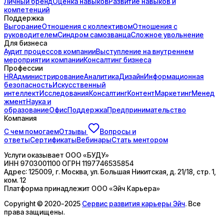
Личный бренд
Оценка навыков
Развитие навыков и
компетенций
Поддержка
Выгорание
Отношения с коллективом
Отношения с
руководителем
Синдром самозванца
Сложное увольнение
Для бизнеса
Аудит процессов компании
Выступление на внутреннем
мероприятии компании
Консалтинг бизнеса
Профессии
HR
Администрирование
Аналитика
Дизайн
Информационная
безопасность
Искусственный
интеллект
Исследования
Консалтинг
Контент
Маркетинг
Менед
жмент
Наука и
образование
Офис
Поддержка
Предпринимательство
Компания
С чем помогаем
Отзывы
Вопросы и
ответы
Сертификаты
Вебинары
Стать ментором
Услуги оказывает
ООО «БУДУ»
ИНН
9703001100
ОГРН
1197746535854
Адрес:
125009, г. Москва, ул. Большая Никитская, д. 21/18, стр. 1,
ком. 12
Платформа принадлежит
ООО «Эйч Карьера»
Copyright © 2020-2025
Сервис развития карьеры Эйч
. Все
права защищены.