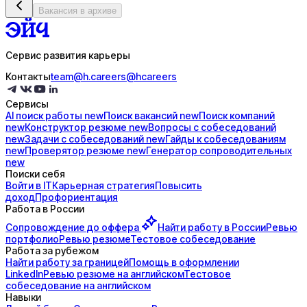
Вакансия в архиве
Сервис развития карьеры
Контакты
team@h.careers
@hcareers
Сервисы
AI поиск
работы
new
Поиск
вакансий
new
Поиск
компаний
new
Конструктор
резюме
new
Вопросы с
собеседований
new
Задачи с
собеседований
new
Гайды к
собеседованиям
new
Проверятор
резюме
new
Генератор
сопроводительных
new
Поиски себя
Войти в IT
Карьерная стратегия
Повысить
доход
Профориентация
Работа в России
Сопровождение до
оффера
Найти работу в России
Ревью
портфолио
Ревью резюме
Тестовое собеседование
Работа за рубежом
Найти работу за границей
Помощь в оформлении
LinkedIn
Ревью резюме на английском
Тестовое
собеседование на английском
Навыки