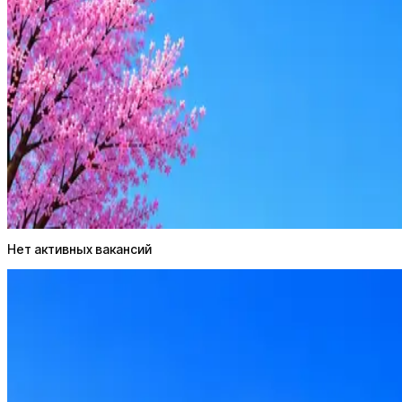
Оффер быстрее с Эйч
Стратегия поиска с AI: рынки, позиции, вилка, каналы
Резюме под ATS-фильтры
Ежедневный подбор из 600+ источников
AI-адаптация отклика под вакансию
AI генерация сопроводительных писем
4 990 ₽/мес
Купить доступ
Нет активных вакансий