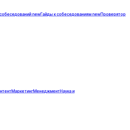
собеседований
new
Гайды к
собеседованиям
new
Проверятор
нтент
Маркетинг
Менеджмент
Наука и