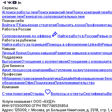
Сервисы
AI поиск
работы
new
Поиск
вакансий
new
Поиск
компаний
new
К
резюме
new
Генератор
сопроводительных
new
Поиски себя
Войти в IT
Карьерная стратегия
Повысить доход
Профориентац
Работа в России
Сопровождение до
оффера
Найти работу в России
Ревью п
Работа за рубежом
Найти работу за границей
Помощь в оформлении LinkedIn
Ревью
Навыки
Личный бренд
Оценка навыков
Развитие навыков и компетенци
Поддержка
Выгорание
Отношения с коллективом
Отношения с руководит
Для бизнеса
Аудит процессов компании
Выступление на внутреннем мероп
Профессии
HR
Администрирование
Аналитика
Дизайн
Информационная без
образование
Офис
Поддержка
Предпринимательство
Компания
С чем помогаем
Отзывы
Вопросы и ответы
Сертификаты
Ве
Услуги оказывает
ООО «БУДУ»
ИНН
9703001100
ОГРН
1197746535854
Адрес:
125009, г. Москва, ул. Большая Никитская, д. 21/18, стр. 1, 