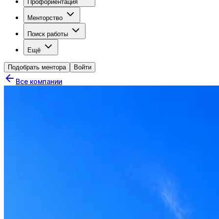
Профориентация
Менторство
Поиск работы
Ещё
Подобрать ментора
Войти
Все компании