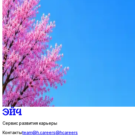
Чизберри
0
активные вакансии
Оффер быстрее с Эйч
Стратегия поиска с AI: рынки, позиции, вилка, каналы
Резюме под ATS-фильтры
Ежедневный подбор из 600+ источников
AI-адаптация отклика под вакансию
AI генерация сопроводительных писем
4 990 ₽/мес
Купить доступ
Сервис развития карьеры
Контакты
team@h.careers
@hcareers