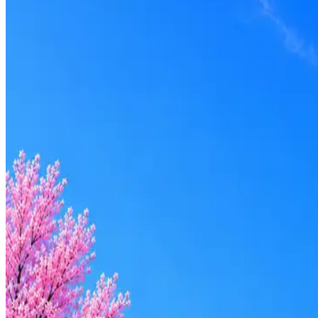
Чизберри
0
активные вакансии