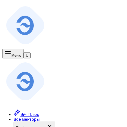
Меню
U
Эйч Плюс
Все менторы