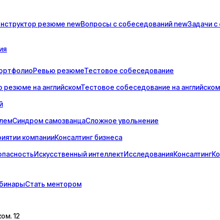
онструктор
резюме
new
Вопросы с
собеседований
new
Задачи с
ия
ортфолио
Ревью резюме
Тестовое собеседование
 резюме на английском
Тестовое собеседование на английском
й
елем
Синдром самозванца
Сложное увольнение
риятии компании
Консалтинг бизнеса
опасность
Искусственный интеллект
Исследования
Консалтинг
Ко
бинары
Стать ментором
ком. 12