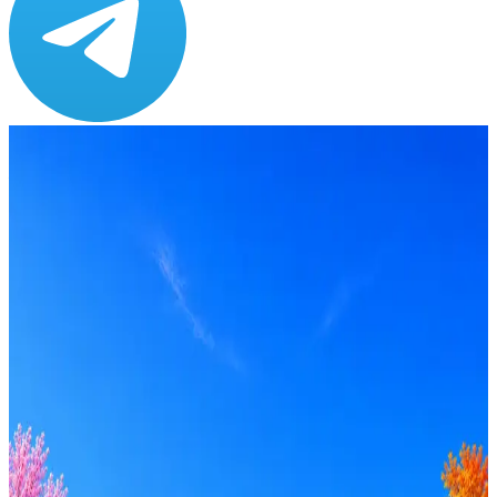
Зарплата
ЗП не указана
Локация
Москва
Формат
Офис
Опыт
Middle, Senior
Вакансия в архиве
Оффер быстрее с Эйч
Стратегия поиска с AI: рынки, позиции, вилка, каналы
Резюме под ATS-фильтры
Ежедневный подбор из 600+ источников
AI-адаптация отклика под вакансию