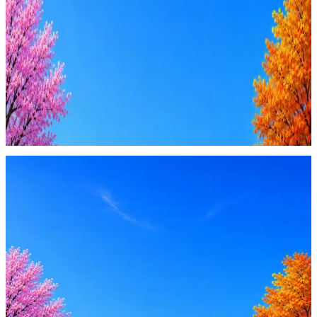
AI генерация сопроводительных писем
4 990 ₽/мес
Купить доступ
Будьте осторожны: если работодатель просит войти через
Google, iCloud или Госуслуги, прислать код или пароль,
запустить ПО или перевести деньги — это мошенники.
Жмите
·
Гайд по безопасности
Пожаловаться
Оффер быстрее с Эйч
Стратегия поиска с AI: рынки, позиции, вилка, каналы
Резюме под ATS-фильтры
Ежедневный подбор из 600+ источников
AI-адаптация отклика под вакансию
AI генерация сопроводительных писем
4 990 ₽/мес