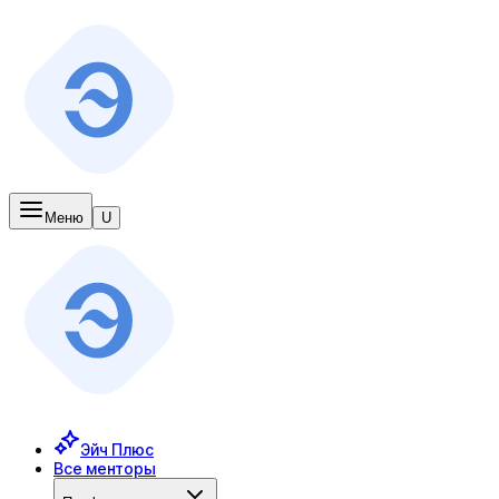
Меню
U
Эйч Плюс
Все менторы