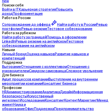
new
Поиски себя
Войти в IT
Карьерная стратегия
Повысить
доход
Профориентация
Работа в России
Сопровождение до
оффера
Найти работу в России
Ревью
портфолио
Ревью резюме
Тестовое собеседование
Работа за рубежом
Найти работу за границей
Помощь в оформлении
LinkedIn
Ревью резюме на английском
Тестовое
собеседование на английском
Навыки
Личный бренд
Оценка навыков
Развитие навыков и
компетенций
Поддержка
Выгорание
Отношения с коллективом
Отношения с
руководителем
Синдром самозванца
Сложное увольнение
Для бизнеса
Аудит процессов компании
Выступление на внутреннем
мероприятии компании
Консалтинг бизнеса
Профессии
HR
Администрирование
Аналитика
Дизайн
Информационная
безопасность
Искусственный
интеллект
Исследования
Консалтинг
Контент
Маркетинг
Менед
жмент
Наука и
образование
Офис
Поддержка
Предпринимательство