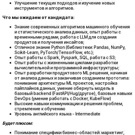
Улучшение текущих подходов и изучение новых
инструментов и алгоритмов.
Что мы ожидаем от кандидата:
Знание современных алгоритмов машинного обучения
и статистического анализа данных, опыт работы с
временными рядами, работа с LLM для создания
продуктов и получения инсайтов;
Отличное знание Python (библиотеки: Pandas, NumPy,
Scikit-Learn, PyTorch/TensorFlow, etc.);
Опыт работы с Spark, Pyspark, SQL, работа с S3;
Опыт работы с жизненными циклами разработки
вычислительной и программной инфраструктуры;
Опыт разработки продуктового ML решения, начиная
от анализа данных и заканчивая созданием прототипа:
понимание архитектуры ML проектов, настройка
пайплайнов данных, умение обернуть модель в
базовый backend (FastAPI/Hug/другое), базовые навыки
DevOps (умение работать с Docker, KubeFlow)
Высокие навыки коммуникации и решения проблем,
стремление к обучению
Уровень английского языка - Intermediate
Будет плюсом:
Понимание специфики бизнес-областей: маркетинг,