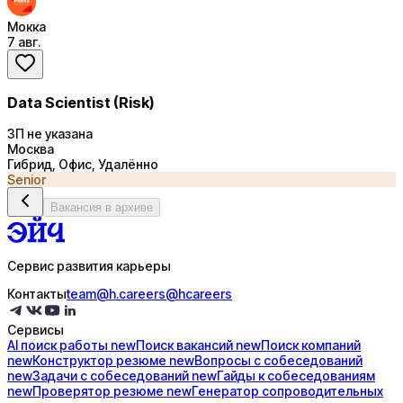
Мокка
7 авг.
Data Scientist (Risk)
ЗП не указана
Москва
Гибрид, Офис, Удалённо
Senior
Вакансия в архиве
Сервис развития карьеры
Контакты
team@h.careers
@hcareers
Сервисы
AI поиск
работы
new
Поиск
вакансий
new
Поиск
компаний
new
Конструктор
резюме
new
Вопросы с
собеседований
new
Задачи с
собеседований
new
Гайды к
собеседованиям
new
Проверятор
резюме
new
Генератор
сопроводительных