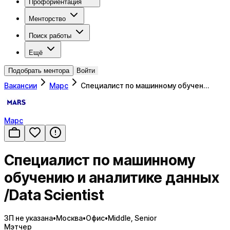
Профориентация
Менторство
Поиск работы
Ещё
Подобрать ментора
Войти
Вакансии
Марс
Специалист по машинному обучен…
Марс
Специалист по машинному
обучению и аналитике данных
/Data Scientist
ЗП не указана
•
Москва
•
Офис
•
Middle, Senior
Мэтчер