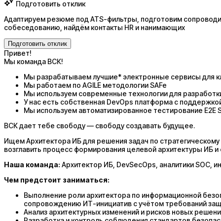
Подготовить отклик
Адаптируем резюме под ATS-фильтры, подготовим сопроводит
собеседованию, найдём контакты HR и нанимающих
Подготовить отклик
Привет!
Мы команда ВСК!
Мы разрабатываем лучшие* электронные сервисы для к
Мы работаем по AGILE методологии SAFe
Мы используем современные технологии для разработк
У нас есть собственная DevOps платформа с поддержкой т
Мы используем автоматизированное тестирование E2E S
ВСК дает тебе свободу — свободу создавать будущее.
Ищем Архитектора ИБ для решения задач по стратегическому
возглавить процесс формирования целевой архитектуры ИБ и
Наша команда:
Архитектор ИБ, DevSecOps, аналитики SOC, 
Чем предстоит заниматься:
Выполнение роли архитектора по информационной безоп
сопровождению ИТ-инициатив с учётом требований за
Анализ архитектурных изменений и рисков новых решени
Разработка и контроль соблюдения стандартов безопа