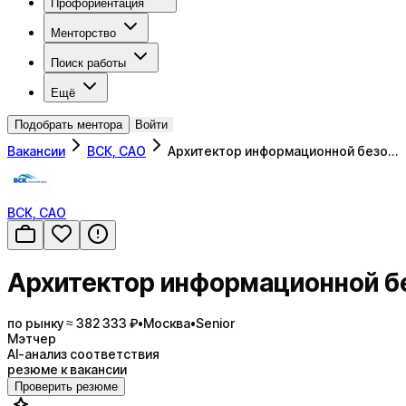
Профориентация
Менторство
Поиск работы
Ещё
Подобрать ментора
Войти
Вакансии
ВСК, САО
Архитектор информационной безо…
ВСК, САО
Архитектор информационной б
по рынку ≈ 382 333 ₽
•
Москва
•
Senior
Мэтчер
AI-анализ соответствия
резюме к вакансии
Проверить резюме