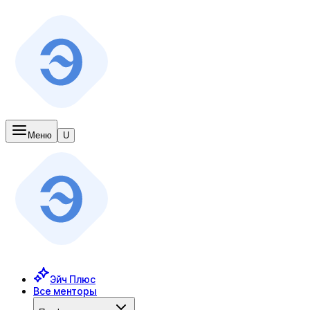
Меню
U
Эйч Плюс
Все менторы