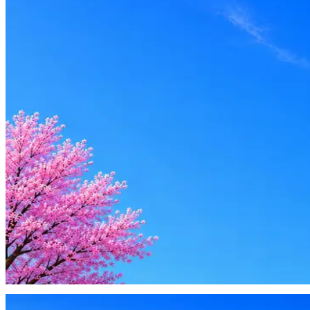
Senior
Вакансия в архиве
Оффер быстрее с Эйч
Стратегия поиска с AI: рынки, позиции, вилка, каналы
Резюме под ATS-фильтры
Ежедневный подбор из 600+ источников
AI-адаптация отклика под вакансию
AI генерация сопроводительных писем
4 990 ₽/мес
Купить доступ
Будьте осторожны: если работодатель просит войти через Goog
деньги — это мошенники.
Жмите
·
Гайд по безопасности
Пожаловаться