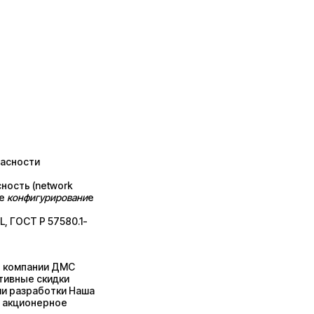
пасности
ность (network
ое
конфигурировани
е
, ГОСТ Р 57580.1-
т компании ДМС
тивные скидки
ии разработки Наша
е акционерное