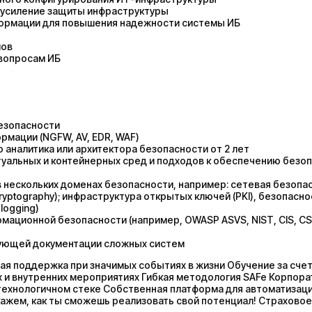
 усиление защиты инфраструктуры
формации для повышения надежности системы ИБ
лов
 вопросам ИБ
езопасности
мации (NGFW, AV, EDR, WAF)
 аналитика или архитектора безопасности от 2 лет
туальных и контейнерных сред и подходов к обеспечению безо
нескольких доменах безопасности, например: сетевая безопас
 (cryptography); инфраструктура открытых ключей (PKI), безопасн
logging)
ационной безопасности (например, OWASP ASVS, NIST, CIS, CSL
вующей документации сложных систем
я поддержка при значимых событиях в жизни Обучение за сче
 и внутренних мероприятиях Гибкая методология SAFe Корпора
технологичном стеке Собственная платформа для автоматизац
ажем, как ты сможешь реализовать свой потенциал! Страхово