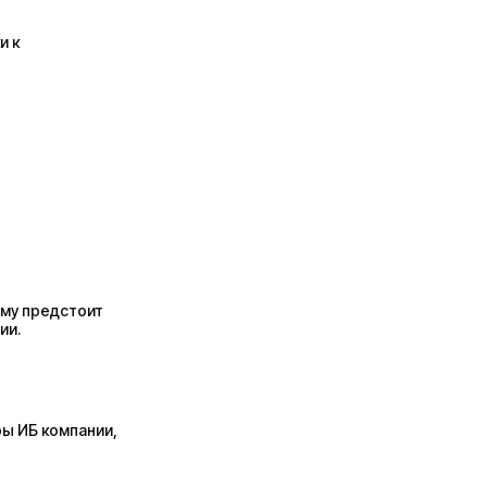
и к
ому предстоит
ии.
ы ИБ компании,