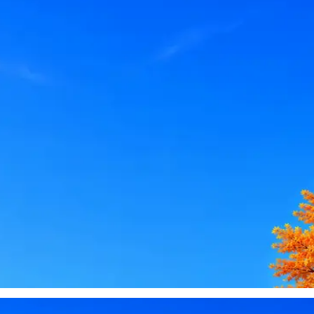
le, iCloud или Госуслуги, прислать код или пароль, запустить 