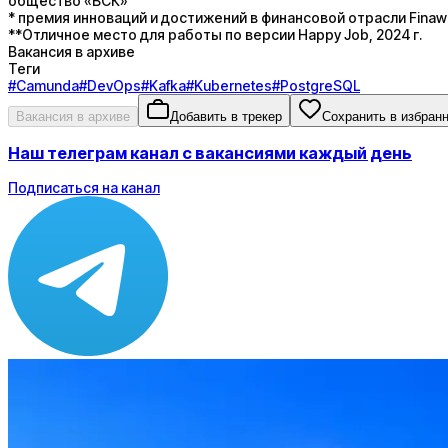
общество «ВСК»
* премия инноваций и достижений в финансовой отрасли Finaw
**Отличное место для работы по версии Happy Job, 2024 г.
Вакансия в архиве
Теги
#
Camunda
#
DevOps
#
Kafka
#
Kubernetes
#
PostgreSQL
Вакансия в архиве
Добавить в трекер
Сохранить в избран
Наш телеграм канал с вакансиями каждый день
Подписаться на канал
Зарплата
по рынку ≈ 382 333 ₽
Локация
Москва
Опыт