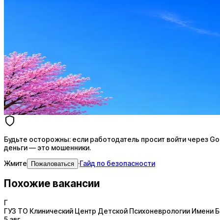
Оффер быстрее с Эйч
Стратегия поиска с AI: рынки, позиции, вилка, каналы
Резюме под ATS-фильтры
Ежедневный подбор из 600+ источников
AI-адаптация отклика под вакансию
AI генерация сопроводительных писем
4 990 ₽/мес
Купить доступ
Будьте осторожны: если работодатель просит войти через Goog
деньги — это мошенники.
Жмите
·
Гайд по безопасности
Пожаловаться
Похожие вакансии
Г
ГУЗ ТО Клинический Центр Детской Психоневрологии Имени Б
5 авг.