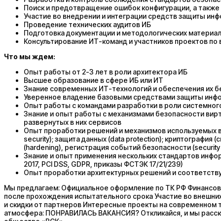
Поиск и предотвращение ошибок конфигурации, а также
Участие во внедрении и интеграции средств защиты ин
Проведение технических аудитов ИБ
Подготовка документации и методологических материа
Консультирование ИТ-команд и участников проектов по
Что мы ждем:
Опыт работы от 2-3 лет в роли архитектора ИБ
Высшее образование в сфере ИБ или ИТ
Знание современных ИТ-технологий и обеспечения их б
Уверенное владение базовыми средствами защиты инфор
Опыт работы с командами разработки в роли системного
Знание и опыт работы с механизмами безопасности вир
развернутых в них сервисов
Опыт проработки решений и механизмов используемых в 
security); защита данных (data protection); криптография
(hardening), регистрация событий безопасности (security 
Знание и опыт применения нескольких стандартов информ
2017, PCI DSS, GDPR, приказы ФСТЭК 17/21/239)
Опыт проработки архитектурных решений и соответст
Мы предлагаем: Официальное оформление по ТК РФ Финансова
после прохождения испытательного срока Участие во внешних
и скидки от партнеров Интересные проекты на современном 
атмосфера: ПОНРАВИЛАСЬ ВАКАНСИЯ? Откликайся, и мы расск