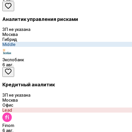
Аналитик управления рисками
ЗП не указана
Москва
Гибрид
Middle
Экспобанк
6 авг.
Кредитный аналитик
ЗП не указана
Москва
Офис
Lead
Finom
6 авг.