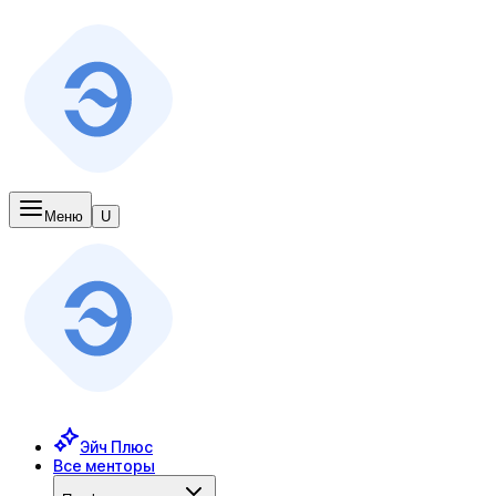
Меню
U
Эйч Плюс
Все менторы