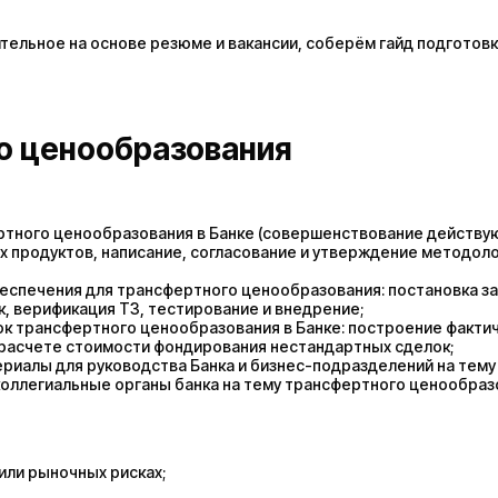
ельное на основе резюме и вакансии, соберём гайд подготовк
о ценообразования
ртного ценообразования в Банке (совершенствование действу
ых продуктов, написание, согласование и утверждение методол
еспечения для трансфертного ценообразования: постановка за
, верификация ТЗ, тестирование и внедрение;
к трансфертного ценообразования в Банке: построение фактич
в расчете стоимости фондирования нестандартных сделок;
риалы для руководства Банка и бизнес-подразделений на тему
коллегиальные органы банка на тему трансфертного ценообраз
 или рыночных рисках;