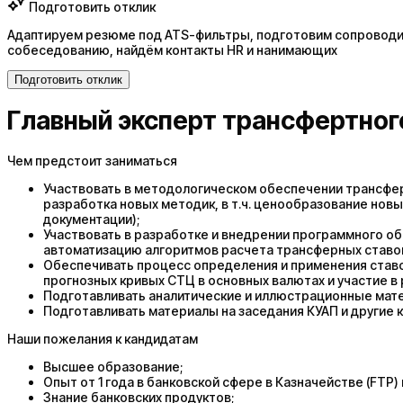
Подготовить отклик
Адаптируем резюме под ATS-фильтры, подготовим сопроводит
собеседованию, найдём контакты HR и нанимающих
Подготовить отклик
Главный эксперт трансфертног
Чем предстоит заниматься
Участвовать в методологическом обеспечении трансфе
разработка новых методик, в т.ч. ценообразование нов
документации);
Участвовать в разработке и внедрении программного об
автоматизацию алгоритмов расчета трансферных ставок
Обеспечивать процесс определения и применения ставо
прогнозных кривых СТЦ в основных валютах и участие 
Подготавливать аналитические и иллюстрационные мате
Подготавливать материалы на заседания КУАП и другие 
Наши пожелания к кандидатам
Высшее образование;
Опыт от 1 года в банковской сфере в Казначействе (FTP)
Знание банковских продуктов;