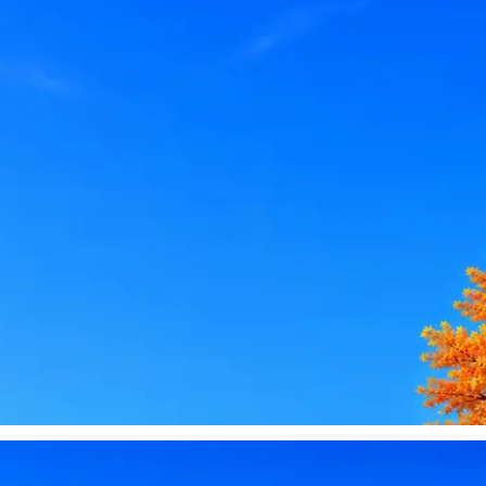
le, iCloud или Госуслуги, прислать код или пароль, запустить 