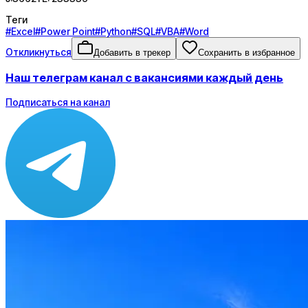
Теги
#
Excel
#
Power Point
#
Python
#
SQL
#
VBA
#
Word
Откликнуться
Добавить в трекер
Сохранить в избранное
Наш телеграм канал с вакансиями каждый день
Подписаться на канал
Зарплата
ЗП не указана
Локация
Удалённо
Формат
Гибрид, Офис, Удалённо
Опыт
C-level