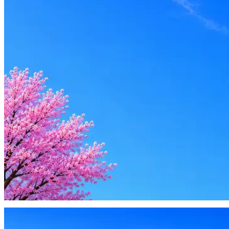
Откликнуться
Оффер быстрее с Эйч
Стратегия поиска с AI: рынки, позиции, вилка, каналы
Резюме под ATS-фильтры
Ежедневный подбор из 600+ источников
AI-адаптация отклика под вакансию
AI генерация сопроводительных писем
4 990 ₽/мес
Купить доступ
Будьте осторожны: если работодатель просит войти через Goog
деньги — это мошенники.
Жмите
·
Гайд по безопасности
Пожаловаться
Оффер быстрее с Эйч