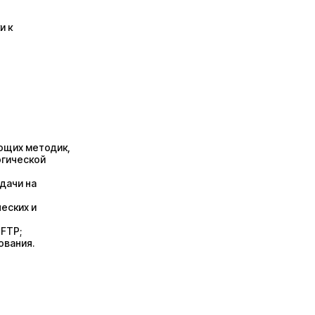
и к
ющих методик,
огической
дачи на
еских и
 FTP;
ования.