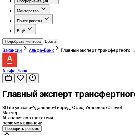
Профориентация
Менторство
Поиск работы
Ещё
Подобрать ментора
Войти
Вакансии
Альфа-Банк
Главный эксперт трансфертного …
Альфа-Банк
Главный эксперт трансфертног
ЗП не указана
•
Удалённо
•
Гибрид, Офис, Удалённо
•
C-level
Мэтчер
AI-анализ соответствия
резюме к вакансии
Проверить резюме