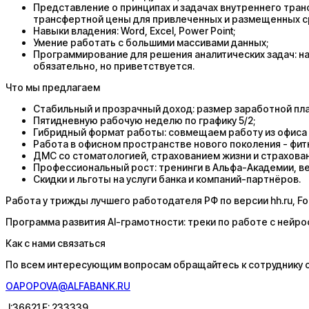
Представление о принципах и задачах внутреннего тра
трансфертной цены для привлеченных и размещенных с
Навыки владения: Word, Excel, Power Point;
Умение работать с большими массивами данных;
Программирование для решения аналитических задач: нап
обязательно, но приветствуется.
Что мы предлагаем
Стабильный и прозрачный доход: размер заработной пл
Пятидневную рабочую неделю по графику 5/2;
Гибридный формат работы: совмещаем работу из офиса и
Работа в офисном пространстве нового поколения - фитн
ДМС со стоматологией, страхованием жизни и страхова
Профессиональный рост: тренинги в Альфа-Академии, в
Скидки и льготы на услуги банка и компаний-партнёров.
Работа у трижды лучшего работодателя РФ по версии hh.ru, Fo
Программа развития AI-грамотности: треки по работе с нейро
Как с нами связаться
По всем интересующим вопросам обращайтесь к сотруднику о
OAPOPOVA@ALFABANK.RU
J:36621 E: 233339