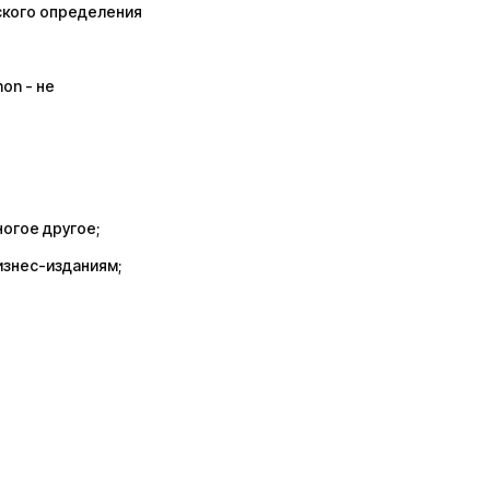
ского определения
on - не
ногое другое;
изнес-изданиям;