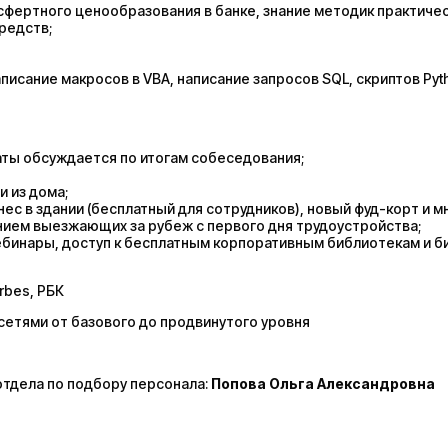
нсфертного ценообразования в банке, знание методик практиче
редств;
исание макросов в VBA, написание запросов SQL, скриптов Pyth
аты обсуждается по итогам собеседования;
 из дома;
ес в здании (бесплатный для сотрудников), новый фуд-корт и м
нием выезжающих за рубеж с первого дня трудоустройства;
ебинары, доступ к бесплатным корпоративным библиотекам и б
rbes, РБК
сетями от базового до продвинутого уровня
тдела по подбору персонала:
Попова Ольга Александровна