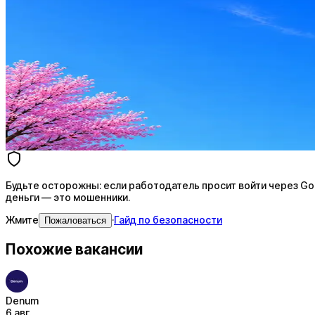
Стратегия поиска с AI: рынки, позиции, вилка, каналы
Резюме под ATS-фильтры
Ежедневный подбор из 600+ источников
AI-адаптация отклика под вакансию
AI генерация сопроводительных писем
4 990 ₽/мес
Купить доступ
Будьте осторожны: если работодатель просит войти через Goog
деньги — это мошенники.
Жмите
·
Гайд по безопасности
Пожаловаться
Похожие вакансии
Denum
6 авг.