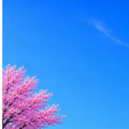
ЗП не указана
Локация
Москва
Опыт
C-level
Вакансия в архиве
Оффер быстрее с Эйч
Стратегия поиска с AI: рынки, позиции, вилка, каналы
Резюме под ATS-фильтры
Ежедневный подбор из 600+ источников
AI-адаптация отклика под вакансию
AI генерация сопроводительных писем
4 990 ₽/мес
Купить доступ
Будьте осторожны: если работодатель просит войти через Goog
деньги — это мошенники.