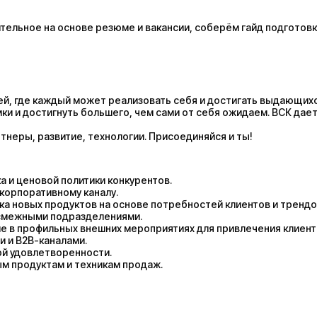
ельное на основе резюме и вакансии, соберём гайд подготовк
й, где каждый может реализовать себя и достигать выдающихс
ки и достигнуть большего, чем сами от себя ожидаем. ВСК дае
тнеры, развитие, технологии. Присоединяйся и ты!
а и ценовой политики конкурентов.
корпоративному каналу.
ка новых продуктов на основе потребностей клиентов и трендо
 смежными подразделениями.
е в профильных внешних мероприятиях для привлечения клиент
 и B2B-каналами.
ой удовлетворенности.
м продуктам и техникам продаж.