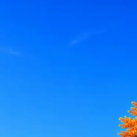
le, iCloud или Госуслуги, прислать код или пароль, запустить 