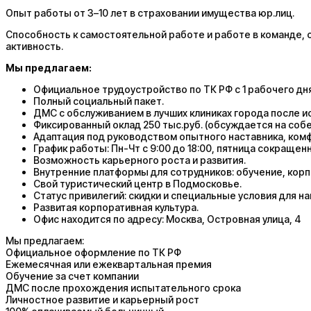
Опыт работы от 3–10 лет в страховании имущества юр.лиц.
Способность к самостоятельной работе и работе в команде, 
активность.
Мы предлагаем:
Официальное трудоустройство по ТК РФ с 1 рабочего дня
Полный социальный пакет.
ДМС с обслуживанием в лучших клиниках города после и
Фиксированный оклад 250 тыс.руб. (обсуждается на соб
Адаптация под руководством опытного наставника, ком
График работы: Пн-Чт с 9:00 до 18:00, пятница сокращенн
Возможность карьерного роста и развития.
Внутренние платформы для сотрудников: обучение, корп
Свой туристический центр в Подмосковье.
Статус привилегий: скидки и специальные условия для н
Развитая корпоративная культура.
Офис находится по адресу: Москва, Островная улица, 4
Мы предлагаем:
Официальное оформление по ТК РФ
Ежемесячная или ежеквартальная премия
Обучение за счет компании
ДМС после прохождения испытательного срока
Личностное развитие и карьерный рост