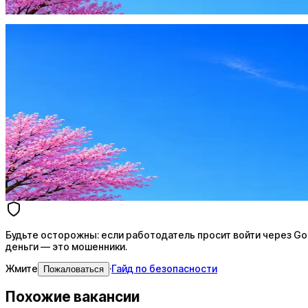
Жмите
·
Гайд по безопасности
Пожаловаться
Оффер быстрее с Эйч
Стратегия поиска с AI: рынки, позиции, вилка, каналы
Резюме под ATS-фильтры
Ежедневный подбор из 600+ источников
AI-адаптация отклика под вакансию
AI генерация сопроводительных писем
4 990 ₽/мес
Купить доступ
Будьте осторожны: если работодатель просит войти через Goog
деньги — это мошенники.
Жмите
·
Гайд по безопасности
Пожаловаться
Похожие вакансии