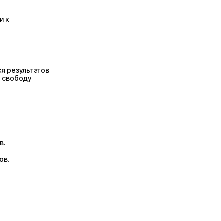
и к
я результатов
т свободу
в.
ов.