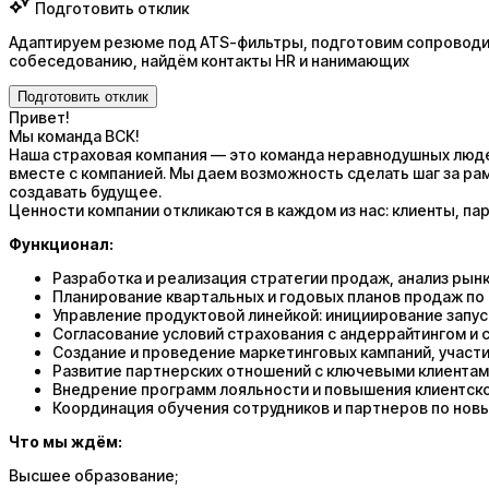
Подготовить отклик
Адаптируем резюме под ATS-фильтры, подготовим сопроводит
собеседованию, найдём контакты HR и нанимающих
Подготовить отклик
Привет!
Мы команда ВСК!
Наша страховая компания — это команда неравнодушных люде
вместе с компанией. Мы даем возможность сделать шаг за рам
создавать будущее.
Ценности компании откликаются в каждом из нас: клиенты, пар
Функционал:
Разработка и реализация стратегии продаж, анализ рынк
Планирование квартальных и годовых планов продаж по 
Управление продуктовой линейкой: инициирование запус
Согласование условий страхования с андеррайтингом и
Создание и проведение маркетинговых кампаний, участи
Развитие партнерских отношений с ключевыми клиентами
Внедрение программ лояльности и повышения клиентск
Координация обучения сотрудников и партнеров по новы
Что мы ждём:
Высшее образование;