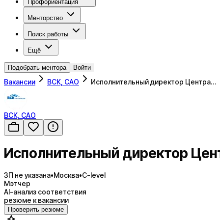
Профориентация
Менторство
Поиск работы
Ещё
Подобрать ментора
Войти
Вакансии
ВСК, САО
Исполнительный директор Центра…
ВСК, САО
Исполнительный директор Цен
ЗП не указана
•
Москва
•
C-level
Мэтчер
AI-анализ соответствия
резюме к вакансии
Проверить резюме