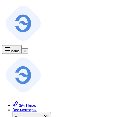
Меню
U
Эйч Плюс
Все менторы