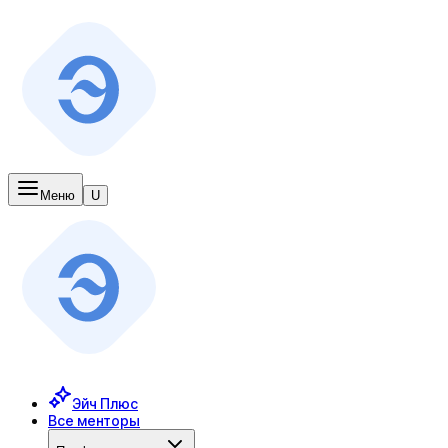
Меню
U
Эйч Плюс
Все менторы