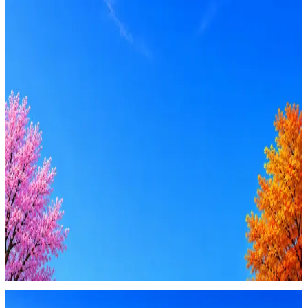
Вакансия в архиве
Оффер быстрее с Эйч
Стратегия поиска с AI: рынки, позиции, вилка, каналы
Резюме под ATS-фильтры
Ежедневный подбор из 600+ источников
AI-адаптация отклика под вакансию
AI генерация сопроводительных писем
4 990 ₽/мес
Купить доступ
Будьте осторожны: если работодатель просит войти через
Google, iCloud или Госуслуги, прислать код или пароль,
запустить ПО или перевести деньги — это мошенники.
Жмите
·
Гайд по безопасности
Пожаловаться