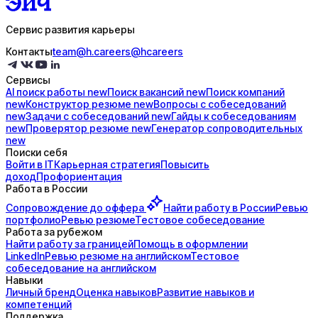
Сервис развития карьеры
Контакты
team@h.careers
@hcareers
Сервисы
AI поиск
работы
new
Поиск
вакансий
new
Поиск
компаний
new
Конструктор
резюме
new
Вопросы с
собеседований
new
Задачи с
собеседований
new
Гайды к
собеседованиям
new
Проверятор
резюме
new
Генератор
сопроводительных
new
Поиски себя
Войти в IT
Карьерная стратегия
Повысить
доход
Профориентация
Работа в России
Сопровождение до
оффера
Найти работу в России
Ревью
портфолио
Ревью резюме
Тестовое собеседование
Работа за рубежом
Найти работу за границей
Помощь в оформлении
LinkedIn
Ревью резюме на английском
Тестовое
собеседование на английском
Навыки
Личный бренд
Оценка навыков
Развитие навыков и
компетенций
Поддержка