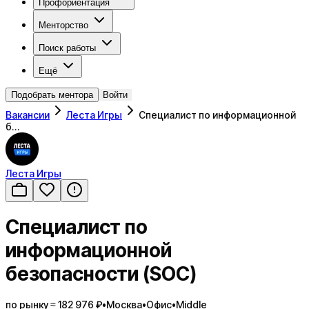
Профориентация
Менторство
Поиск работы
Ещё
Подобрать ментора
Войти
Вакансии
Леста Игры
Специалист по информационной
б…
Леста Игры
Специалист по
информационной
безопасности (SOC)
по рынку ≈ 182 976 ₽
•
Москва
•
Офис
•
Middle