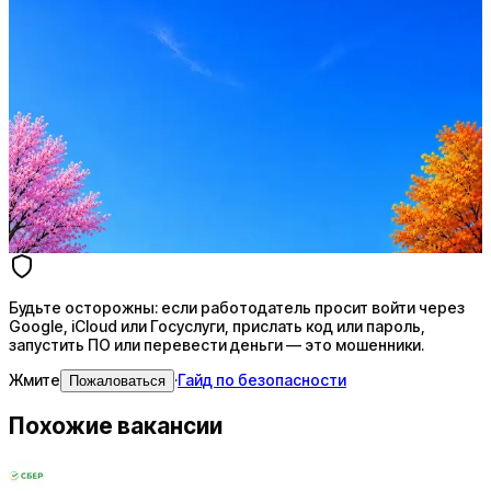
Оффер быстрее с Эйч
Стратегия поиска с AI: рынки, позиции, вилка, каналы
Резюме под ATS-фильтры
Ежедневный подбор из 600+ источников
AI-адаптация отклика под вакансию
AI генерация сопроводительных писем
4 990 ₽/мес
Купить доступ
Будьте осторожны: если работодатель просит войти через
Google, iCloud или Госуслуги, прислать код или пароль,
запустить ПО или перевести деньги — это мошенники.
Жмите
·
Гайд по безопасности
Пожаловаться
Похожие вакансии