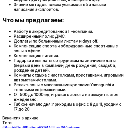
Знание методов поиска уязвимостей и навыки
написания эксплойтов.
Что мы предлагаем:
Работу в аккредитованной IT-компании.
Расширенный полис ДМС.
Доплаты по больничным листам и days off.
Компенсацию спорта и оборудованные спортивные
зоны в офисе.
Компенсацию питания.
Подарки и выплаты сотрудникам на значимые даты
(первый день в компании, день рождения, свадьба,
рождение детей).
Комнаты отдыха с настолками, приставками, игровыми
автоматами/столами.
Релакс-зоны с массажными креслами Yamaguchi и
топовыми кофемашинами.
От 500 до 1000 ед. игрового золота на аккаунт в игре
ежедневно.
Гибкое начало дня: приходим в офис с 8 до 11, уходим с
17 до 20.
Вакансия в архиве
Теги
#
Bash
#
Perl
#
Python
#
SIEM
#
Unix
#
Windows