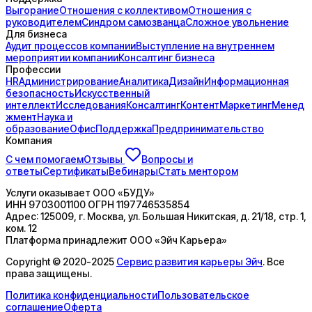
Выгорание
Отношения с коллективом
Отношения с
руководителем
Синдром самозванца
Сложное увольнение
Для бизнеса
Аудит процессов компании
Выступление на внутреннем
мероприятии компании
Консалтинг бизнеса
Профессии
HR
Администрирование
Аналитика
Дизайн
Информационная
безопасность
Искусственный
интеллект
Исследования
Консалтинг
Контент
Маркетинг
Менед
жмент
Наука и
образование
Офис
Поддержка
Предпринимательство
Компания
С чем помогаем
Отзывы
Вопросы и
ответы
Сертификаты
Вебинары
Стать ментором
Услуги оказывает
ООО «БУДУ»
ИНН
9703001100
ОГРН
1197746535854
Адрес:
125009, г. Москва, ул. Большая Никитская, д. 21/18, стр. 1,
ком. 12
Платформа принадлежит
ООО «Эйч Карьера»
Copyright © 2020-2025
Сервис развития карьеры Эйч
. Все
права защищены.
Политика конфиденциальности
Пользовательское
соглашение
Оферта