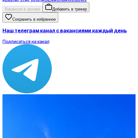
Вакансия в архиве
Добавить в трекер
Сохранить в избранное
Наш телеграм канал с вакансиями каждый день
Подписаться на канал
Зарплата
по рынку ≈ 182 976 ₽
Локация
Москва
Формат
Офис
Опыт
Middle