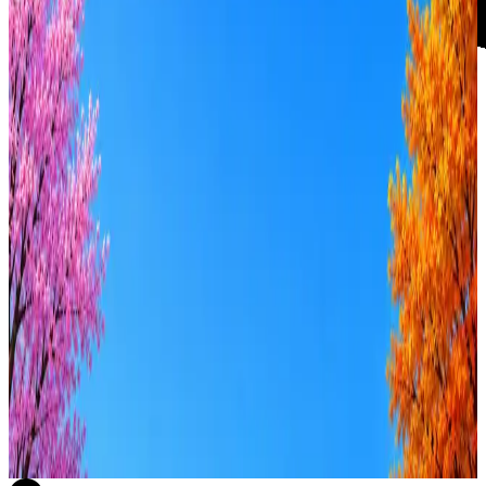
Леста Игры
31
активных вакансий
Оффер быстрее с Эйч
Стратегия поиска с AI: рынки, позиции, вилка, каналы
Резюме под ATS-фильтры
Ежедневный подбор из 600+ источников
AI-адаптация отклика под вакансию
AI генерация сопроводительных писем
4 990 ₽/мес
Купить доступ