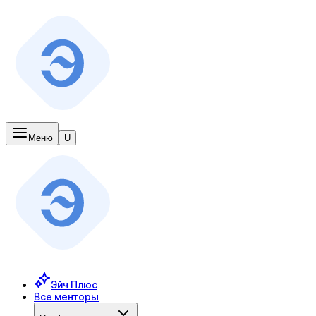
Меню
U
Эйч Плюс
Все менторы