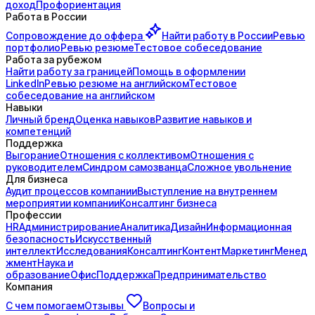
доход
Профориентация
Работа в России
Сопровождение до
оффера
Найти работу в России
Ревью
портфолио
Ревью резюме
Тестовое собеседование
Работа за рубежом
Найти работу за границей
Помощь в оформлении
LinkedIn
Ревью резюме на английском
Тестовое
собеседование на английском
Навыки
Личный бренд
Оценка навыков
Развитие навыков и
компетенций
Поддержка
Выгорание
Отношения с коллективом
Отношения с
руководителем
Синдром самозванца
Сложное увольнение
Для бизнеса
Аудит процессов компании
Выступление на внутреннем
мероприятии компании
Консалтинг бизнеса
Профессии
HR
Администрирование
Аналитика
Дизайн
Информационная
безопасность
Искусственный
интеллект
Исследования
Консалтинг
Контент
Маркетинг
Менед
жмент
Наука и
образование
Офис
Поддержка
Предпринимательство
Компания
С чем помогаем
Отзывы
Вопросы и