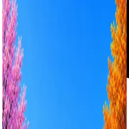
Леста Игры
31
активных вакансий
Оффер быстрее с Эйч