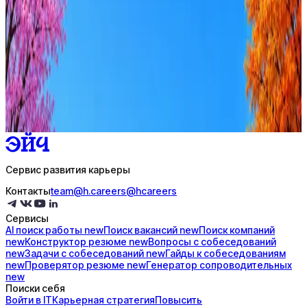
Стратегия поиска с AI: рынки, позиции, вилка, каналы
Резюме под ATS-фильтры
Ежедневный подбор из 600+ источников
AI-адаптация отклика под вакансию
AI генерация сопроводительных писем
4 990 ₽/мес
Купить доступ
Сервис развития карьеры
Контакты
team@h.careers
@hcareers
Сервисы
AI поиск
работы
new
Поиск
вакансий
new
Поиск
компаний
new
Конструктор
резюме
new
Вопросы с
собеседований
new
Задачи с
собеседований
new
Гайды к
собеседованиям
new
Проверятор
резюме
new
Генератор
сопроводительных
new
Поиски себя
Войти в IT
Карьерная стратегия
Повысить