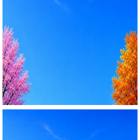
Стратегия поиска с AI: рынки, позиции, вилка, каналы
Резюме под ATS-фильтры
Ежедневный подбор из 600+ источников
AI-адаптация отклика под вакансию
AI генерация сопроводительных писем
4 990 ₽/мес
Купить доступ
Будьте осторожны: если работодатель просит войти через
Google, iCloud или Госуслуги, прислать код или пароль,
запустить ПО или перевести деньги — это мошенники.
Жмите
·
Гайд по безопасности
Пожаловаться
Оффер быстрее с Эйч
Стратегия поиска с AI: рынки, позиции, вилка, каналы