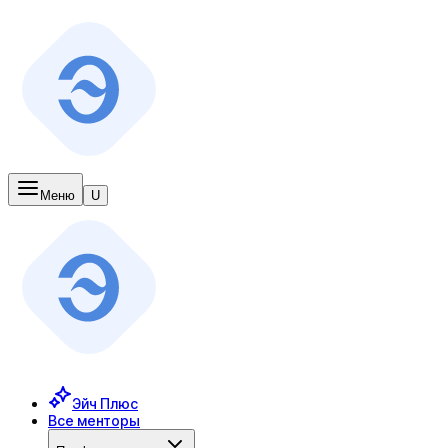
Меню
U
Эйч Плюс
Все менторы