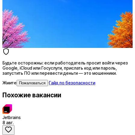
Резюме под ATS-фильтры
Ежедневный подбор из 600+ источников
AI-адаптация отклика под вакансию
AI генерация сопроводительных писем
4 990 ₽/мес
Купить доступ
Будьте осторожны: если работодатель просит войти через
Google, iCloud или Госуслуги, прислать код или пароль,
запустить ПО или перевести деньги — это мошенники.
Жмите
·
Гайд по безопасности
Пожаловаться
Похожие вакансии
Jetbrains
8 авг.