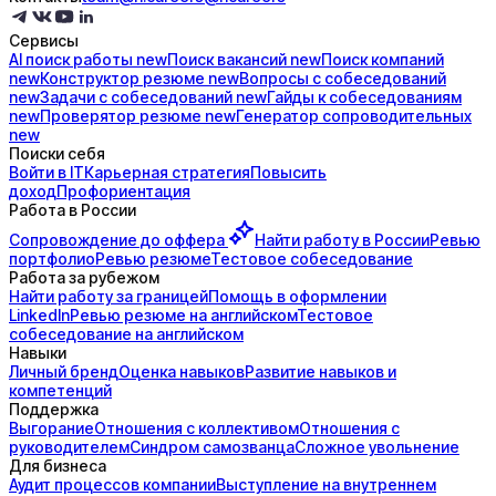
Сервисы
AI поиск
работы
new
Поиск
вакансий
new
Поиск
компаний
new
Конструктор
резюме
new
Вопросы с
собеседований
new
Задачи с
собеседований
new
Гайды к
собеседованиям
new
Проверятор
резюме
new
Генератор
сопроводительных
new
Поиски себя
Войти в IT
Карьерная стратегия
Повысить
доход
Профориентация
Работа в России
Сопровождение до
оффера
Найти работу в России
Ревью
портфолио
Ревью резюме
Тестовое собеседование
Работа за рубежом
Найти работу за границей
Помощь в оформлении
LinkedIn
Ревью резюме на английском
Тестовое
собеседование на английском
Навыки
Личный бренд
Оценка навыков
Развитие навыков и
компетенций
Поддержка
Выгорание
Отношения с коллективом
Отношения с
руководителем
Синдром самозванца
Сложное увольнение
Для бизнеса
Аудит процессов компании
Выступление на внутреннем