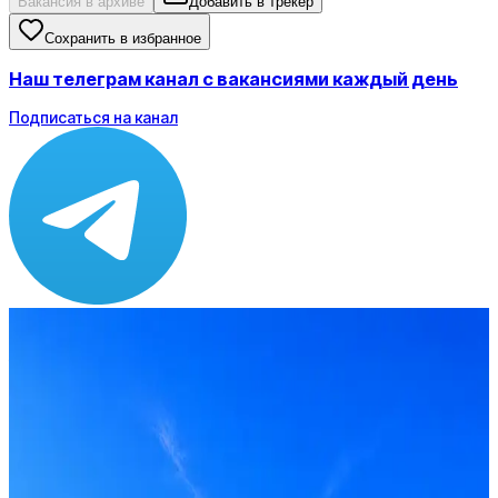
Вакансия в архиве
Добавить в трекер
Сохранить в избранное
Наш телеграм канал с вакансиями каждый день
Подписаться на канал
Зарплата
от 150 000 ₽
Локация
Москва
Опыт
Middle
Вакансия в архиве
Оффер быстрее с Эйч