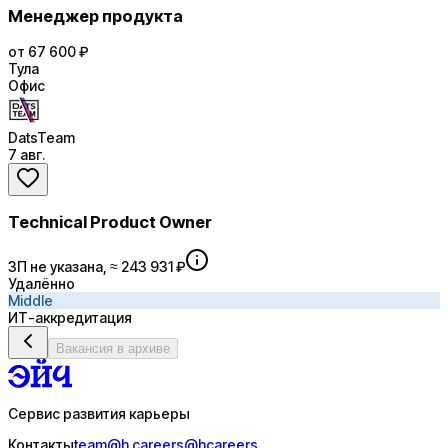
Менеджер продукта
от 67 600 ₽
Тула
Офис
DatsTeam
7 авг.
Technical Product Owner
ЗП не указана, ≈ 243 931 ₽
Удалённо
Middle
ИТ-аккредитация
Вакансия в архиве
Сервис развития карьеры
Контакты
team@h.careers
@hcareers