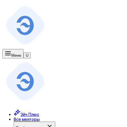
Меню
U
Эйч Плюс
Все менторы