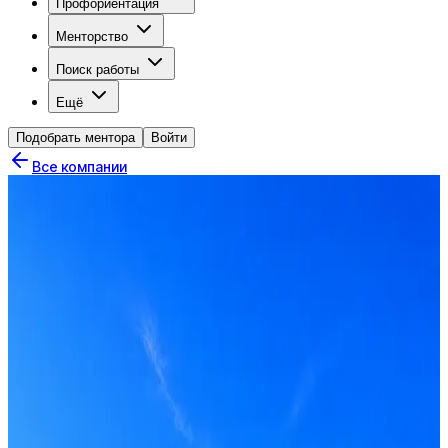
Профориентация
Менторство
Поиск работы
Ещё
Подобрать ментора
Войти
Все компании