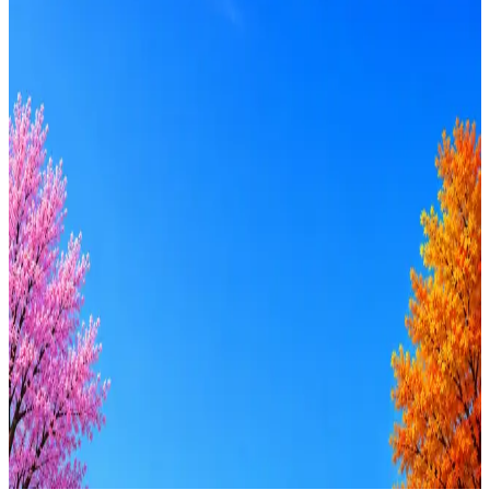
МАКИНТЕХ
0
активные вакансии
Оффер быстрее с Эйч
Стратегия поиска с AI: рынки, позиции, вилка, каналы
Резюме под ATS-фильтры
Ежедневный подбор из 600+ источников
AI-адаптация отклика под вакансию
AI генерация сопроводительных писем
4 990 ₽/мес
Купить доступ