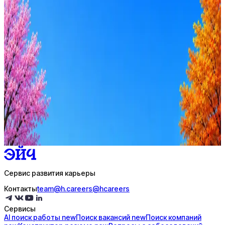
0
активные вакансии
Оффер быстрее с Эйч
Стратегия поиска с AI: рынки, позиции, вилка, каналы
Резюме под ATS-фильтры
Ежедневный подбор из 600+ источников
AI-адаптация отклика под вакансию
AI генерация сопроводительных писем
4 990 ₽/мес
Купить доступ
Сервис развития карьеры
Контакты
team@h.careers
@hcareers
Сервисы
AI поиск
работы
new
Поиск
вакансий
new
Поиск
компаний