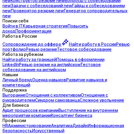
new
Конструктор
резюме
new
Вопросы с
собеседований
new
Задачи с
собеседований
new
Гайды к
собеседованиям
new
Проверятор
резюме
new
Генератор
сопроводительных
new
Поиски себя
Войти в IT
Карьерная стратегия
Повысить
доход
Профориентация
Работа в России
Сопровождение до
оффера
Найти работу в России
Ревью
портфолио
Ревью резюме
Тестовое собеседование
Работа за рубежом
Найти работу за границей
Помощь в оформлении
LinkedIn
Ревью резюме на английском
Тестовое
собеседование на английском
Навыки
Личный бренд
Оценка навыков
Развитие навыков и
компетенций
Поддержка
Выгорание
Отношения с коллективом
Отношения с
руководителем
Синдром самозванца
Сложное увольнение
Для бизнеса
Аудит процессов компании
Выступление на внутреннем
мероприятии компании
Консалтинг бизнеса
Профессии
HR
Администрирование
Аналитика
Дизайн
Информационная
безопасность
Искусственный