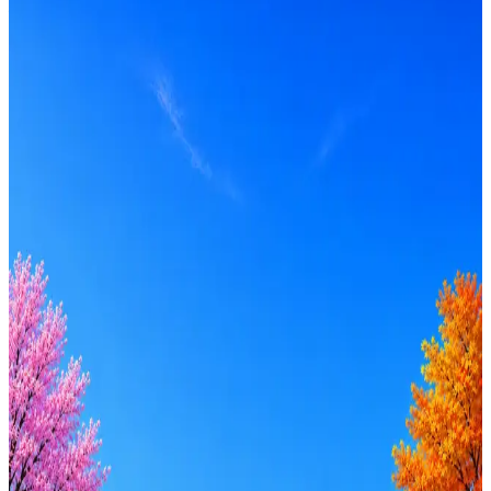
Локация
Тула
Формат
Офис
Опыт
Middle
Откликнуться на hh
Оффер быстрее с Эйч
Стратегия поиска с AI: рынки, позиции, вилка, каналы
Резюме под ATS-фильтры
Ежедневный подбор из 600+ источников
AI-адаптация отклика под вакансию
AI генерация сопроводительных писем
4 990 ₽/мес
Купить доступ
Будьте осторожны: если работодатель просит войти через
Google, iCloud или Госуслуги, прислать код или пароль,