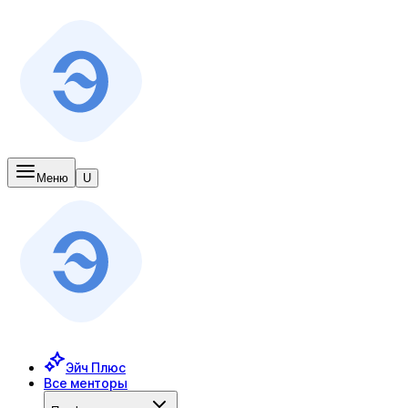
Меню
U
Эйч Плюс
Все менторы