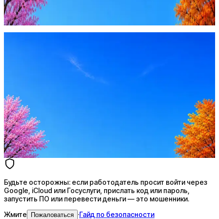
запустить ПО или перевести деньги — это мошенники.
Жмите
·
Гайд по безопасности
Пожаловаться
Оффер быстрее с Эйч
Стратегия поиска с AI: рынки, позиции, вилка, каналы
Резюме под ATS-фильтры
Ежедневный подбор из 600+ источников
AI-адаптация отклика под вакансию
AI генерация сопроводительных писем
4 990 ₽/мес
Купить доступ
Будьте осторожны: если работодатель просит войти через
Google, iCloud или Госуслуги, прислать код или пароль,
запустить ПО или перевести деньги — это мошенники.
Жмите
·
Гайд по безопасности
Пожаловаться