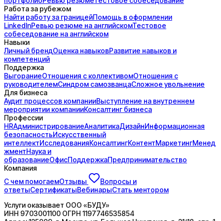
портфолио
Ревью резюме
Тестовое собеседование
Работа за рубежом
Найти работу за границей
Помощь в оформлении
LinkedIn
Ревью резюме на английском
Тестовое
собеседование на английском
Навыки
Личный бренд
Оценка навыков
Развитие навыков и
компетенций
Поддержка
Выгорание
Отношения с коллективом
Отношения с
руководителем
Синдром самозванца
Сложное увольнение
Для бизнеса
Аудит процессов компании
Выступление на внутреннем
мероприятии компании
Консалтинг бизнеса
Профессии
HR
Администрирование
Аналитика
Дизайн
Информационная
безопасность
Искусственный
интеллект
Исследования
Консалтинг
Контент
Маркетинг
Менед
жмент
Наука и
образование
Офис
Поддержка
Предпринимательство
Компания
С чем помогаем
Отзывы
Вопросы и
ответы
Сертификаты
Вебинары
Стать ментором
Услуги оказывает
ООО «БУДУ»
ИНН
9703001100
ОГРН
1197746535854