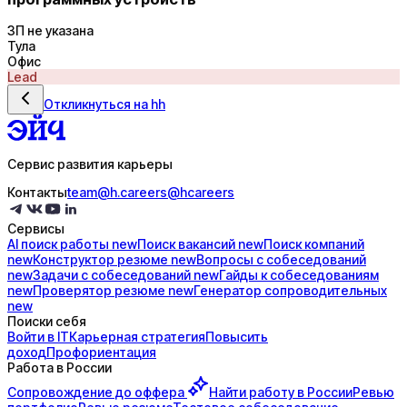
ЗП не указана
Тула
Офис
Lead
Откликнуться на hh
Сервис развития карьеры
Контакты
team@h.careers
@hcareers
Сервисы
AI поиск
работы
new
Поиск
вакансий
new
Поиск
компаний
new
Конструктор
резюме
new
Вопросы с
собеседований
new
Задачи с
собеседований
new
Гайды к
собеседованиям
new
Проверятор
резюме
new
Генератор
сопроводительных
new
Поиски себя
Войти в IT
Карьерная стратегия
Повысить
доход
Профориентация
Работа в России
Сопровождение до
оффера
Найти работу в России
Ревью