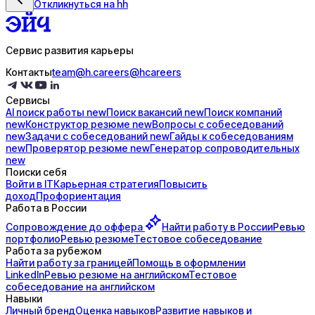
Откликнуться на hh
Сервис развития карьеры
Контакты
team@h.careers
@hcareers
Сервисы
AI поиск
работы
new
Поиск
вакансий
new
Поиск
компаний
new
Конструктор
резюме
new
Вопросы с
собеседований
new
Задачи с
собеседований
new
Гайды к
собеседованиям
new
Проверятор
резюме
new
Генератор
сопроводительных
new
Поиски себя
Войти в IT
Карьерная стратегия
Повысить
доход
Профориентация
Работа в России
Сопровождение до
оффера
Найти работу в России
Ревью
портфолио
Ревью резюме
Тестовое собеседование
Работа за рубежом
Найти работу за границей
Помощь в оформлении
LinkedIn
Ревью резюме на английском
Тестовое
собеседование на английском
Навыки
Личный бренд
Оценка навыков
Развитие навыков и