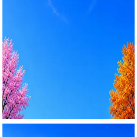
Оффер быстрее с Эйч
Стратегия поиска с AI: рынки, позиции, вилка, каналы
Резюме под ATS-фильтры
Ежедневный подбор из 600+ источников
AI-адаптация отклика под вакансию
AI генерация сопроводительных писем
4 990 ₽/мес
Купить доступ
Будьте осторожны: если работодатель просит войти через
Google, iCloud или Госуслуги, прислать код или пароль,
запустить ПО или перевести деньги — это мошенники.
Жмите
·
Гайд по безопасности
Пожаловаться
Оффер быстрее с Эйч