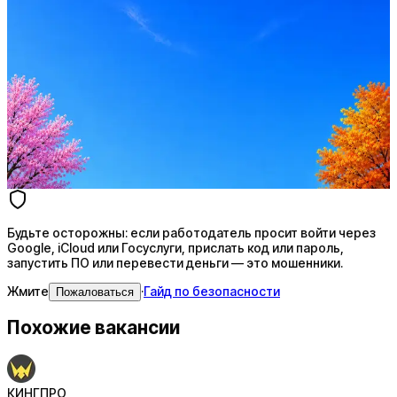
Стратегия поиска с AI: рынки, позиции, вилка, каналы
Резюме под ATS-фильтры
Ежедневный подбор из 600+ источников
AI-адаптация отклика под вакансию
AI генерация сопроводительных писем
4 990 ₽/мес
Купить доступ
Будьте осторожны: если работодатель просит войти через
Google, iCloud или Госуслуги, прислать код или пароль,
запустить ПО или перевести деньги — это мошенники.
Жмите
·
Гайд по безопасности
Пожаловаться
Похожие вакансии
КИНГПРО