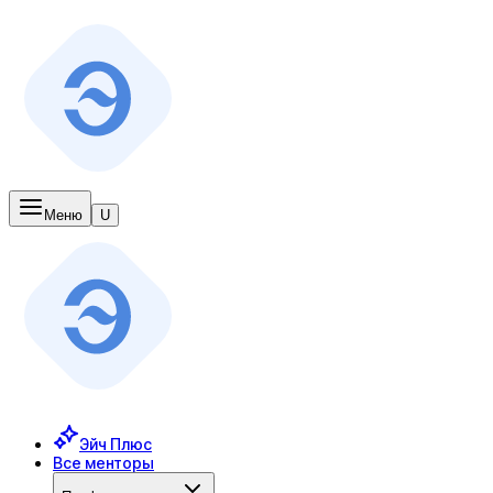
Меню
U
Эйч Плюс
Все менторы