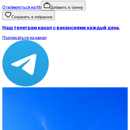
Откликнуться на hh
Добавить в трекер
Сохранить в избранное
Наш телеграм канал с вакансиями каждый день
Подписаться на канал
Зарплата
до 130 000 ₽
Локация
Самара
Формат
Офис
Опыт
Middle
Откликнуться на hh