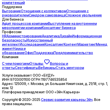
компетенций
Поддержка
Выгорание
Отношения с коллективом
Отношения с
руководителем
Синдром самозванца
Сложное увольнение
Для бизнеса
Аудит процессов компании
Выступление на внутреннем
мероприятии компании
Консалтинг бизнеса
Профессии
HR
Администрирование
Аналитика
Дизайн
Информационная
безопасность
Искусственный
интеллект
Исследования
Консалтинг
Контент
Маркетинг
Менед
жмент
Наука и
образование
Офис
Поддержка
Предпринимательство
Компания
С чем помогаем
Отзывы
Вопросы и
ответы
Сертификаты
Вебинары
Стать ментором
Услуги оказывает
ООО «БУДУ»
ИНН
9703001100
ОГРН
1197746535854
Адрес:
125009, г. Москва, ул. Большая Никитская, д. 21/18, стр. 1,
ком. 12
Платформа принадлежит
ООО «Эйч Карьера»
Copyright © 2020-2025
Сервис развития карьеры Эйч
. Все
права защищены.