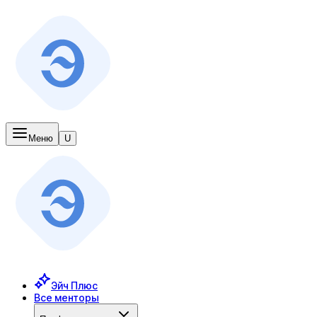
Меню
U
Эйч Плюс
Все менторы