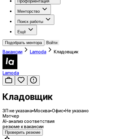
Профориентация
Менторство
Поиск работы
Ещё
Подобрать ментора
Войти
Вакансии
Lamoda
Кладовщик
Lamoda
Кладовщик
ЗП не указана
•
Москва
•
Офис
•
Не указано
Мэтчер
AI-анализ соответствия
резюме к вакансии
Проверить резюме