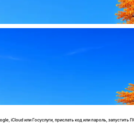
le, iCloud или Госуслуги, прислать код или пароль, запустить 
le, iCloud или Госуслуги, прислать код или пароль, запустить 