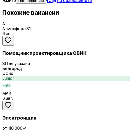
Жмите
·
Гайд по безопасности
Пожаловаться
Похожие вакансии
А
Атмосфера 31
6 авг.
Помощник проектировщика ОВИК
ЗП не указана
Белгород
Офис
Junior
МАЙ
6 авг.
Электронщик
от 110 000 ₽