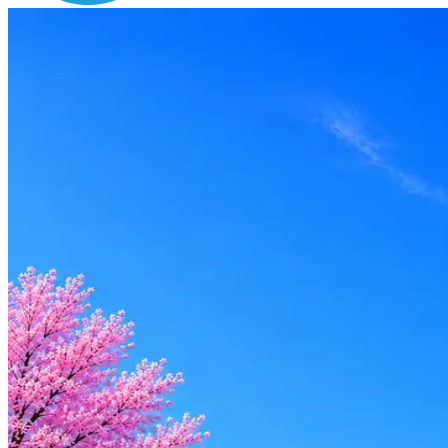
Зарплата
ЗП не указана
Локация
Москва
Формат
Офис
Опыт
Не указано
Откликнуться
Оффер быстрее с Эйч
Стратегия поиска с AI: рынки, позиции, вилка, каналы
Резюме под ATS-фильтры
Ежедневный подбор из 600+ источников
AI-адаптация отклика под вакансию
AI генерация сопроводительных писем
4 990 ₽/мес
Купить доступ