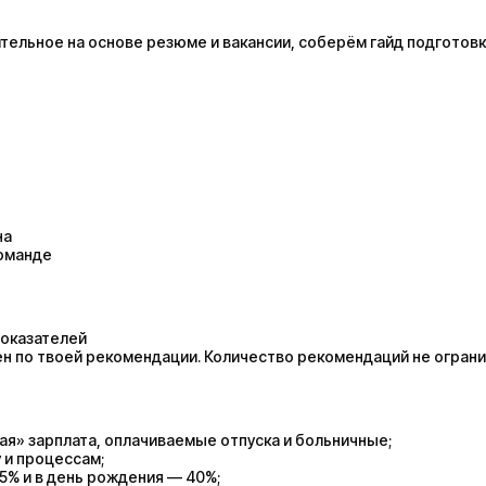
ельное на основе резюме и вакансии, соберём гайд подготовк
на
оманде
показателей
лен по твоей рекомендации. Количество рекомендаций не огран
я» зарплата, оплачиваемые отпуска и больничные;
 и процессам;
5% и в день рождения — 40%;