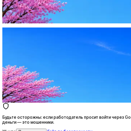
Будьте осторожны: если работодатель просит войти через Goog
деньги — это мошенники.
Жмите
·
Гайд по безопасности
Пожаловаться
Оффер быстрее с Эйч
Стратегия поиска с AI: рынки, позиции, вилка, каналы
Резюме под ATS-фильтры
Ежедневный подбор из 600+ источников
AI-адаптация отклика под вакансию
AI генерация сопроводительных писем
4 990 ₽/мес
Купить доступ
Будьте осторожны: если работодатель просит войти через Goog
деньги — это мошенники.