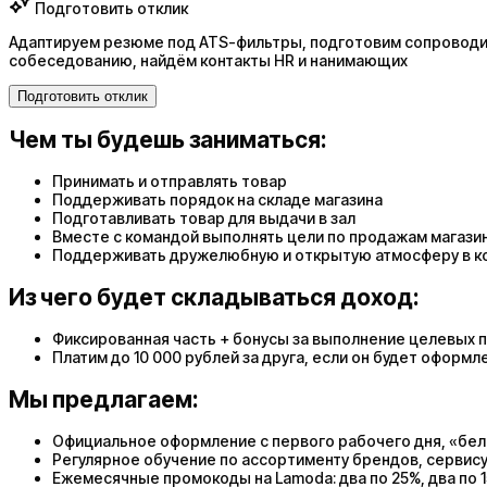
Подготовить отклик
Адаптируем резюме под ATS-фильтры, подготовим сопроводит
собеседованию, найдём контакты HR и нанимающих
Подготовить отклик
Чем ты будешь заниматься:
Принимать и отправлять товар
Поддерживать порядок на складе магазина
Подготавливать товар для выдачи в зал
Вместе с командой выполнять цели по продажам магази
Поддерживать дружелюбную и открытую атмосферу в к
Из чего будет складываться доход:
Фиксированная часть + бонусы за выполнение целевых 
Платим до 10 000 рублей за друга, если он будет оформ
Мы предлагаем:
Официальное оформление с первого рабочего дня, «бела
Регулярное обучение по ассортименту брендов, сервису
Ежемесячные промокоды на Lamoda: два по 25%, два по 1