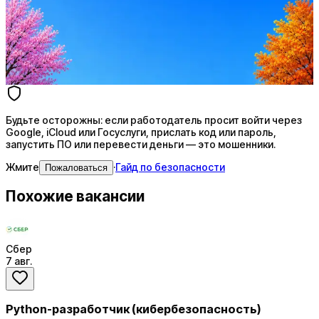
AI-адаптация отклика под вакансию
AI генерация сопроводительных писем
4 990 ₽/мес
Купить доступ
Будьте осторожны: если работодатель просит войти через
Google, iCloud или Госуслуги, прислать код или пароль,
запустить ПО или перевести деньги — это мошенники.
Жмите
·
Гайд по безопасности
Пожаловаться
Похожие вакансии
Сбер
7 авг.
Python-разработчик (кибербезопасность)