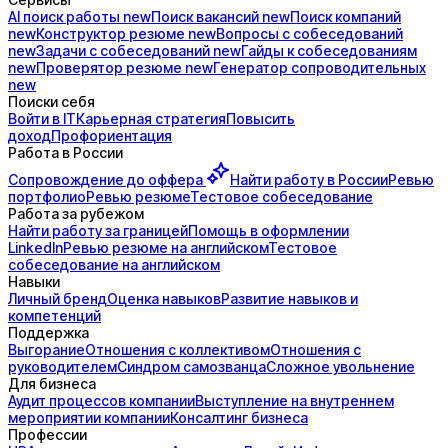
AI поиск
работы
new
Поиск
вакансий
new
Поиск
компаний
new
Конструктор
резюме
new
Вопросы с
собеседований
new
Задачи с
собеседований
new
Гайды к
собеседованиям
new
Проверятор
резюме
new
Генератор
сопроводительных
new
Поиски себя
Войти в IT
Карьерная стратегия
Повысить
доход
Профориентация
Работа в России
Сопровождение до
оффера
Найти работу в России
Ревью
портфолио
Ревью резюме
Тестовое собеседование
Работа за рубежом
Найти работу за границей
Помощь в оформлении
LinkedIn
Ревью резюме на английском
Тестовое
собеседование на английском
Навыки
Личный бренд
Оценка навыков
Развитие навыков и
компетенций
Поддержка
Выгорание
Отношения с коллективом
Отношения с
руководителем
Синдром самозванца
Сложное увольнение
Для бизнеса
Аудит процессов компании
Выступление на внутреннем
мероприятии компании
Консалтинг бизнеса
Профессии