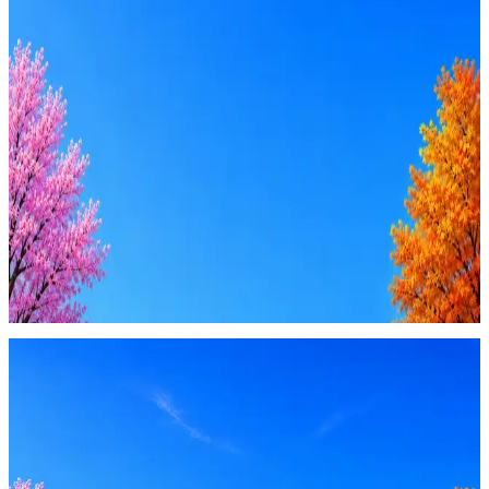
Резюме под ATS-фильтры
Ежедневный подбор из 600+ источников
AI-адаптация отклика под вакансию
AI генерация сопроводительных писем
4 990 ₽/мес
Купить доступ
Будьте осторожны: если работодатель просит войти через
Google, iCloud или Госуслуги, прислать код или пароль,
запустить ПО или перевести деньги — это мошенники.
Жмите
·
Гайд по безопасности
Пожаловаться
Оффер быстрее с Эйч
Стратегия поиска с AI: рынки, позиции, вилка, каналы
Резюме под ATS-фильтры
Ежедневный подбор из 600+ источников