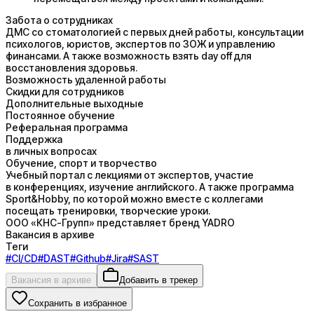
Забота о сотрудниках
ДМС со стоматологией с первых дней работы, консультации
психологов, юристов, экспертов по ЗОЖ и управлению
финансами. А также возможность взять day off для
восстановления здоровья.
Возможность удаленной работы
Скидки для сотрудников
Дополнительные выходные
Постоянное обучение
Реферальная программа
Поддержка
в личных вопросах
Обучение, спорт и творчество
Учебный портал с лекциями от экспертов, участие
в конференциях, изучение английского. А также программа
Sport&Hobby, по которой можно вместе с коллегами
посещать тренировки, творческие уроки.
ООО «КНС-Групп» представляет бренд YADRO
Вакансия в архиве
Теги
#
CI/CD
#
DAST
#
Github
#
Jira
#
SAST
Вакансия в архиве
Добавить в трекер
Сохранить в избранное