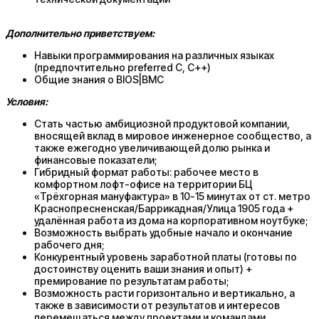
Дополнительно приветствуем:
Навыки программирования на различных языках
(предпочтительно preferred C, C++)
Общие знания о BIOS|BMC
Условия:
Стать частью амбициозной продуктовой компании,
вносящей вклад в мировое инженерное сообщество, а
также ежегодно увеличивающей долю рынка и
финансовые показатели;
Гибридный формат работы: рабочее место в
комфортном лофт-офисе на территории БЦ
«Трёхгорная мануфактура» в 10-15 минутах от ст. метро
Краснопресненская/Баррикадная/Улица 1905 года +
удалённая работа из дома на корпоративном ноутбуке;
Возможность выбрать удобные начало и окончание
рабочего дня;
Конкурентный уровень заработной платы (готовы по
достоинству оценить ваши знания и опыт) +
премирование по результатам работы;
Возможность расти горизонтально и вертикально, а
также в зависимости от результатов и интересов
перемещаться между проектами и командами.