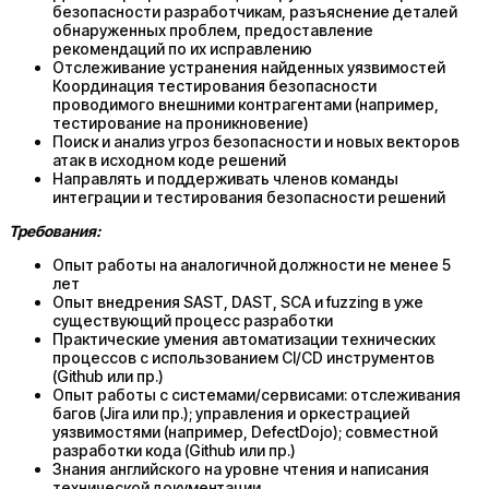
безопасности разработчикам, разъяснение деталей
обнаруженных проблем, предоставление
рекомендаций по их исправлению
Отслеживание устранения найденных уязвимостей
Координация тестирования безопасности
проводимого внешними контрагентами (например,
тестирование на проникновение)
Поиск и анализ угроз безопасности и новых векторов
атак в исходном коде решений
Направлять и поддерживать членов команды
интеграции и тестирования безопасности решений
Требования:
Опыт работы на аналогичной должности не менее 5
лет
Опыт внедрения SAST, DAST, SCA и fuzzing в уже
существующий процесс разработки
Практические умения автоматизации технических
процессов с использованием CI/CD инструментов
(Github или пр.)
Опыт работы с системами/сервисами: отслеживания
багов (Jira или пр.); управления и оркестрацией
уязвимостями (например, DefectDojo); совместной
разработки кода (Github или пр.)
Знания английского на уровне чтения и написания
технической документации