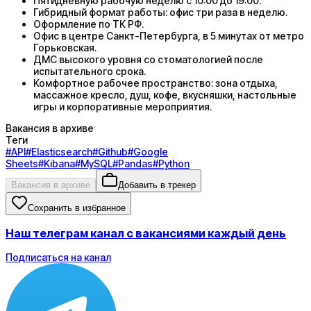
Пятидневную рабочую неделю с 10:00 до 19:00.
Гибридный формат работы: офис три раза в неделю.
Оформление по ТК РФ.
Офис в центре Санкт-Петербурга, в 5 минутах от метро
Горьковская.
ДМС высокого уровня со стоматологией после
испытательного срока.
Комфортное рабочее пространство: зона отдыха,
массажное кресло, душ, кофе, вкусняшки, настольные
игры и корпоративные мероприятия.
Вакансия в архиве
Теги
#
API
#
Elasticsearch
#
Github
#
Google
Sheets
#
Kibana
#
MySQL
#
Pandas
#
Python
Вакансия в архиве
Добавить в трекер
Сохранить в избранное
Наш телеграм канал с вакансиями каждый день
Подписаться на канал