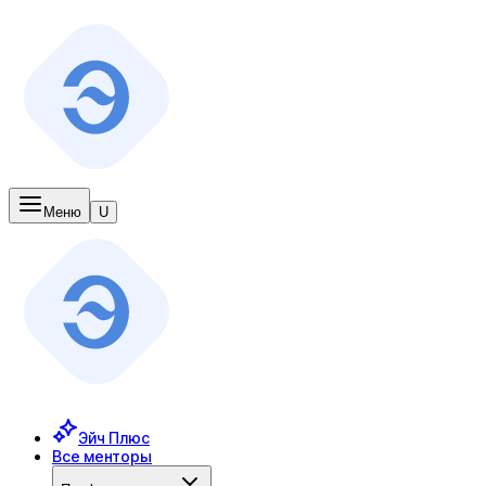
Меню
U
Эйч Плюс
Все менторы