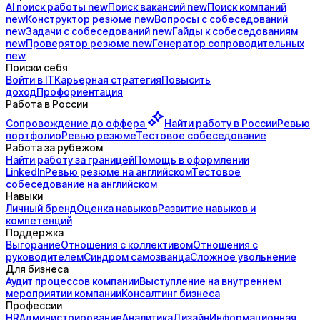
AI поиск
работы
new
Поиск
вакансий
new
Поиск
компаний
new
Конструктор
резюме
new
Вопросы с
собеседований
new
Задачи с
собеседований
new
Гайды к
собеседованиям
new
Проверятор
резюме
new
Генератор
сопроводительных
new
Поиски себя
Войти в IT
Карьерная стратегия
Повысить
доход
Профориентация
Работа в России
Сопровождение до
оффера
Найти работу в России
Ревью
портфолио
Ревью резюме
Тестовое собеседование
Работа за рубежом
Найти работу за границей
Помощь в оформлении
LinkedIn
Ревью резюме на английском
Тестовое
собеседование на английском
Навыки
Личный бренд
Оценка навыков
Развитие навыков и
компетенций
Поддержка
Выгорание
Отношения с коллективом
Отношения с
руководителем
Синдром самозванца
Сложное увольнение
Для бизнеса
Аудит процессов компании
Выступление на внутреннем
мероприятии компании
Консалтинг бизнеса
Профессии
HR
Администрирование
Аналитика
Дизайн
Информационная