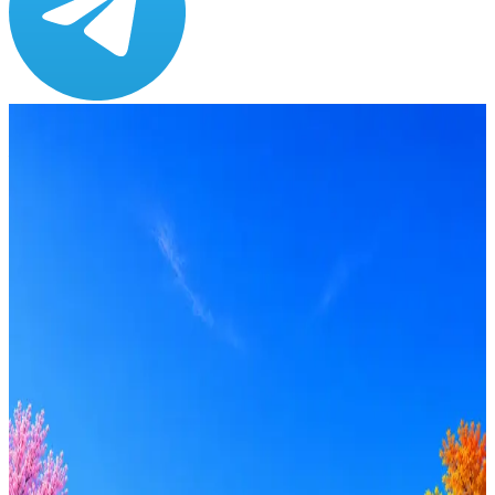
Зарплата
от 80 000 ₽
Локация
Санкт-Петербург
Формат
Гибрид
Опыт
Middle
Вакансия в архиве
Оффер быстрее с Эйч
Стратегия поиска с AI: рынки, позиции, вилка, каналы
Резюме под ATS-фильтры
Ежедневный подбор из 600+ источников
AI-адаптация отклика под вакансию
AI генерация сопроводительных писем