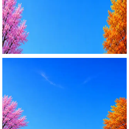
4 990 ₽/мес
Купить доступ
Будьте осторожны: если работодатель просит войти через
Google, iCloud или Госуслуги, прислать код или пароль,
запустить ПО или перевести деньги — это мошенники.
Жмите
·
Гайд по безопасности
Пожаловаться
Оффер быстрее с Эйч
Стратегия поиска с AI: рынки, позиции, вилка, каналы
Резюме под ATS-фильтры
Ежедневный подбор из 600+ источников
AI-адаптация отклика под вакансию
AI генерация сопроводительных писем
4 990 ₽/мес
Купить доступ