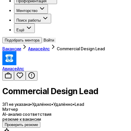
Профориентация
Менторство
Поиск работы
Ещё
Подобрать ментора
Войти
Вакансии
Авиасейлс
Commercial Design Lead
Авиасейлс
Commercial Design Lead
ЗП не указана
•
Удалённо
•
Удалённо
•
Lead
Мэтчер
AI-анализ соответствия
резюме к вакансии
Проверить резюме