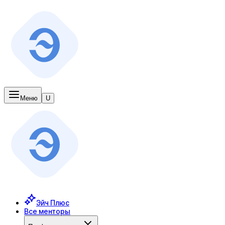
Меню
U
Эйч Плюс
Все менторы