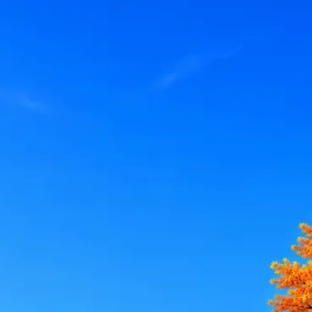
le, iCloud или Госуслуги, прислать код или пароль, запустить 