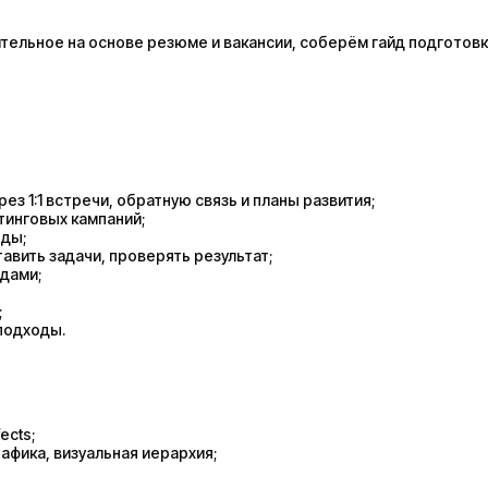
ельное на основе резюме и вакансии, соберём гайд подготовк
з 1:1 встречи, обратную связь и планы развития;
тинговых кампаний;
нды;
авить задачи, проверять результат;
дами;
;
подходы.
ects;
афика, визуальная иерархия;