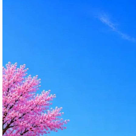
Удалённо
Формат
Удалённо
Опыт
Lead
Вакансия в архиве
Оффер быстрее с Эйч
Стратегия поиска с AI: рынки, позиции, вилка, каналы
Резюме под ATS-фильтры
Ежедневный подбор из 600+ источников
AI-адаптация отклика под вакансию
AI генерация сопроводительных писем
4 990 ₽/мес
Купить доступ
Будьте осторожны: если работодатель просит войти через Goog
деньги — это мошенники.