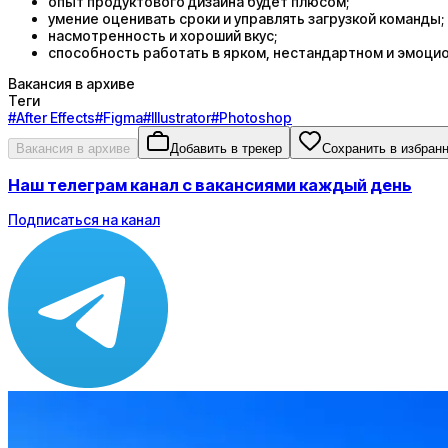
опыт продуктового дизайна будет плюсом;
умение оценивать сроки и управлять загрузкой команды;
насмотренность и хороший вкус;
способность работать в ярком, нестандартном и эмоцио
Вакансия в архиве
Теги
#
After Effects
#
Figma
#
Illustrator
#
Photoshop
Вакансия в архиве
Добавить в трекер
Сохранить в избран
Наш телеграм канал с вакансиями каждый день
Подписаться на канал
Зарплата
ЗП не указана
Локация