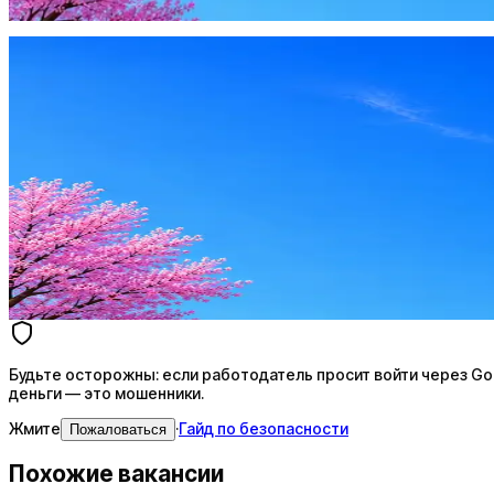
Жмите
·
Гайд по безопасности
Пожаловаться
Оффер быстрее с Эйч
Стратегия поиска с AI: рынки, позиции, вилка, каналы
Резюме под ATS-фильтры
Ежедневный подбор из 600+ источников
AI-адаптация отклика под вакансию
AI генерация сопроводительных писем
4 990 ₽/мес
Купить доступ
Будьте осторожны: если работодатель просит войти через Goog
деньги — это мошенники.
Жмите
·
Гайд по безопасности
Пожаловаться
Похожие вакансии