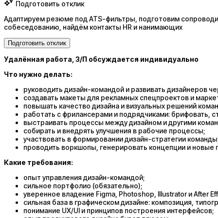
Подготовить отклик
Адаптируем резюме под ATS-фильтры, подготовим сопроводит
собеседованию, найдём контакты HR и нанимающих
Подготовить отклик
Удалённая работа, З/П обсуждается индивидуально
Что нужно делать:
руководить дизайн-командой и развивать дизайнеров чере
создавать макеты для рекламных спецпроектов и марке
повышать качество дизайна и визуальных решений кома
работать с фрилансерами и подрядчиками: брифовать, ст
выстраивать процессы между дизайном и другими коман
собирать и внедрять улучшения в рабочие процессы;
участвовать в формировании дизайн-стратегии команды
проводить воркшопы, генерировать концепции и новые 
Какие требования:
опыт управления дизайн-командой;
сильное портфолио (обязательно);
уверенное владение Figma, Photoshop, Illustrator и After Eff
сильная база в графическом дизайне: композиция, типогр
понимание UX/UI и принципов построения интерфейсов;