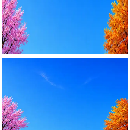
4 990 ₽/мес
Купить доступ
Будьте осторожны: если работодатель просит войти через
Google, iCloud или Госуслуги, прислать код или пароль,
запустить ПО или перевести деньги — это мошенники.
Жмите
·
Гайд по безопасности
Пожаловаться
Оффер быстрее с Эйч
Стратегия поиска с AI: рынки, позиции, вилка, каналы
Резюме под ATS-фильтры
Ежедневный подбор из 600+ источников
AI-адаптация отклика под вакансию
AI генерация сопроводительных писем
4 990 ₽/мес
Купить доступ