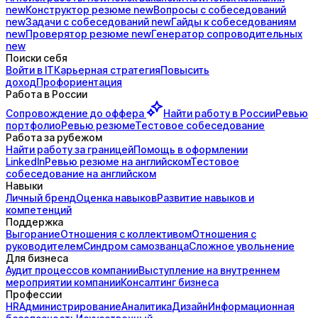
new
Конструктор
резюме
new
Вопросы с
собеседований
new
Задачи с
собеседований
new
Гайды к
собеседованиям
new
Проверятор
резюме
new
Генератор
сопроводительных
new
Поиски себя
Войти в IT
Карьерная стратегия
Повысить
доход
Профориентация
Работа в России
Сопровождение до
оффера
Найти работу в России
Ревью
портфолио
Ревью резюме
Тестовое собеседование
Работа за рубежом
Найти работу за границей
Помощь в оформлении
LinkedIn
Ревью резюме на английском
Тестовое
собеседование на английском
Навыки
Личный бренд
Оценка навыков
Развитие навыков и
компетенций
Поддержка
Выгорание
Отношения с коллективом
Отношения с
руководителем
Синдром самозванца
Сложное увольнение
Для бизнеса
Аудит процессов компании
Выступление на внутреннем
мероприятии компании
Консалтинг бизнеса
Профессии
HR
Администрирование
Аналитика
Дизайн
Информационная