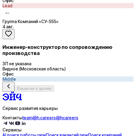
Офис
Lead
Группа Компаний «СУ-555»
4 авг.
Инженер-конструктор по сопровождению
производства
ЗП не указана
Видное (Московская область)
Офис
Middle
Вакансия в архиве
Сервис развития карьеры
Контакты
team@h.careers
@hcareers
Сервисы
AI поиск
работы
new
Поиск
вакансий
new
Поиск
компаний