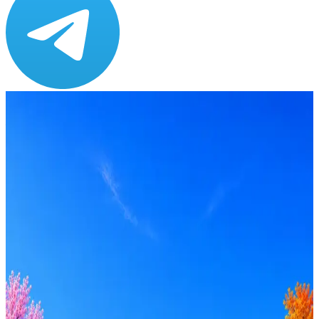
Зарплата
от 150 000 ₽
Локация
Санкт-Петербург
Опыт
Не указано
Вакансия в архиве
Оффер быстрее с Эйч
Стратегия поиска с AI: рынки, позиции, вилка, каналы
Резюме под ATS-фильтры
Ежедневный подбор из 600+ источников
AI-адаптация отклика под вакансию
AI генерация сопроводительных писем