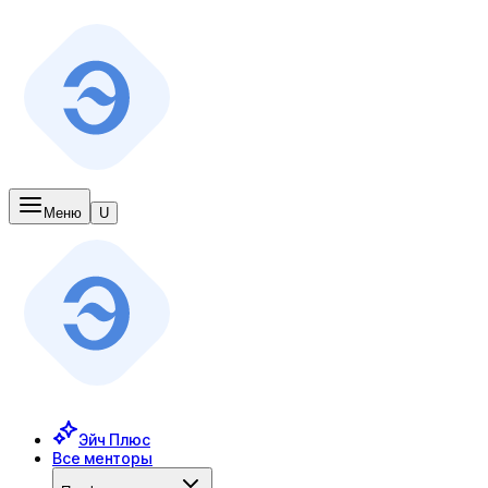
Меню
U
Эйч Плюс
Все менторы