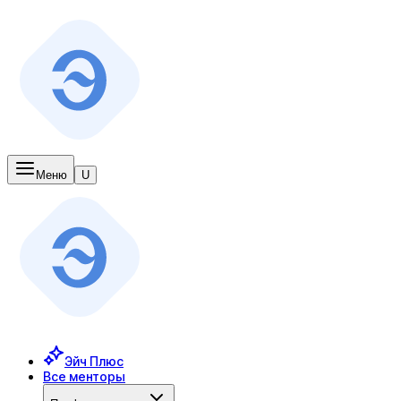
Меню
U
Эйч Плюс
Все менторы