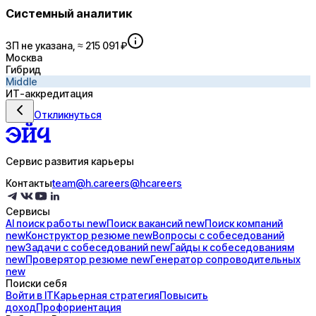
Системный аналитик
ЗП не указана, ≈ 215 091 ₽
Москва
Гибрид
Middle
ИТ-аккредитация
Откликнуться
Сервис развития карьеры
Контакты
team@h.careers
@hcareers
Сервисы
AI поиск
работы
new
Поиск
вакансий
new
Поиск
компаний
new
Конструктор
резюме
new
Вопросы с
собеседований
new
Задачи с
собеседований
new
Гайды к
собеседованиям
new
Проверятор
резюме
new
Генератор
сопроводительных
new
Поиски себя
Войти в IT
Карьерная стратегия
Повысить
доход
Профориентация