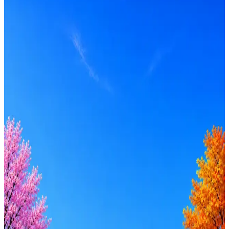
Локация
Москва
Формат
Офис
Опыт
Middle
Откликнуться
Оффер быстрее с Эйч
Стратегия поиска с AI: рынки, позиции, вилка, каналы
Резюме под ATS-фильтры
Ежедневный подбор из 600+ источников
AI-адаптация отклика под вакансию
AI генерация сопроводительных писем
4 990 ₽/мес
Купить доступ
Будьте осторожны: если работодатель просит войти через
Google, iCloud или Госуслуги, прислать код или пароль,