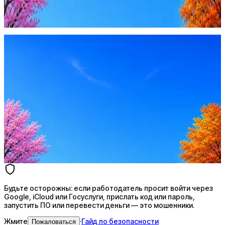
запустить ПО или перевести деньги — это мошенники.
Жмите
·
Гайд по безопасности
Пожаловаться
Оффер быстрее с Эйч
Стратегия поиска с AI: рынки, позиции, вилка, каналы
Резюме под ATS-фильтры
Ежедневный подбор из 600+ источников
AI-адаптация отклика под вакансию
AI генерация сопроводительных писем
4 990 ₽/мес
Купить доступ
Будьте осторожны: если работодатель просит войти через
Google, iCloud или Госуслуги, прислать код или пароль,
запустить ПО или перевести деньги — это мошенники.
Жмите
·
Гайд по безопасности
Пожаловаться