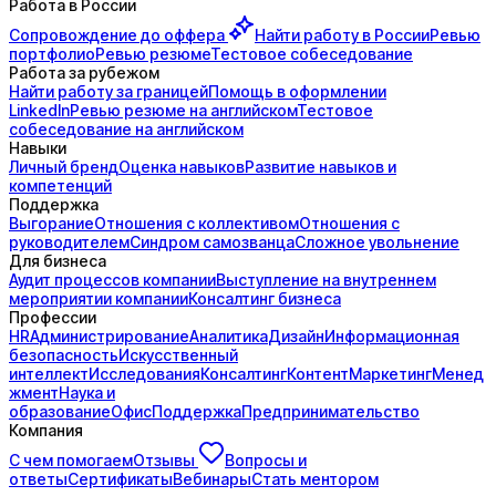
Работа в России
Сопровождение до
оффера
Найти работу в России
Ревью
портфолио
Ревью резюме
Тестовое собеседование
Работа за рубежом
Найти работу за границей
Помощь в оформлении
LinkedIn
Ревью резюме на английском
Тестовое
собеседование на английском
Навыки
Личный бренд
Оценка навыков
Развитие навыков и
компетенций
Поддержка
Выгорание
Отношения с коллективом
Отношения с
руководителем
Синдром самозванца
Сложное увольнение
Для бизнеса
Аудит процессов компании
Выступление на внутреннем
мероприятии компании
Консалтинг бизнеса
Профессии
HR
Администрирование
Аналитика
Дизайн
Информационная
безопасность
Искусственный
интеллект
Исследования
Консалтинг
Контент
Маркетинг
Менед
жмент
Наука и
образование
Офис
Поддержка
Предпринимательство
Компания
С чем помогаем
Отзывы
Вопросы и
ответы
Сертификаты
Вебинары
Стать ментором