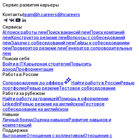
Сервис развития карьеры
Контакты
team@h.careers
@hcareers
Сервисы
AI поиск
работы
new
Поиск
вакансий
new
Поиск
компаний
new
Конструктор
резюме
new
Вопросы с
собеседований
new
Задачи с
собеседований
new
Гайды к
собеседованиям
new
Проверятор
резюме
new
Генератор
сопроводительных
new
Поиски себя
Войти в IT
Карьерная стратегия
Повысить
доход
Профориентация
Работа в России
Сопровождение до
оффера
Найти работу в России
Ревью
портфолио
Ревью резюме
Тестовое собеседование
Работа за рубежом
Найти работу за границей
Помощь в оформлении
LinkedIn
Ревью резюме на английском
Тестовое
собеседование на английском
Навыки
Личный бренд
Оценка навыков
Развитие навыков и
компетенций
Поддержка
Выгорание
Отношения с коллективом
Отношения с