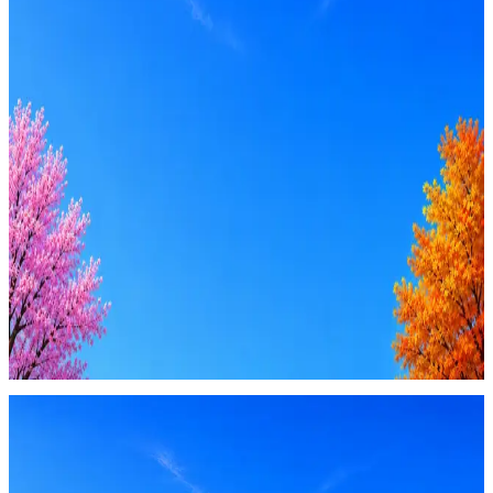
Стратегия поиска с AI: рынки, позиции, вилка, каналы
Резюме под ATS-фильтры
Ежедневный подбор из 600+ источников
AI-адаптация отклика под вакансию
AI генерация сопроводительных писем
4 990 ₽/мес
Купить доступ
Будьте осторожны: если работодатель просит войти через
Google, iCloud или Госуслуги, прислать код или пароль,
запустить ПО или перевести деньги — это мошенники.
Жмите
·
Гайд по безопасности
Пожаловаться
Оффер быстрее с Эйч
Стратегия поиска с AI: рынки, позиции, вилка, каналы