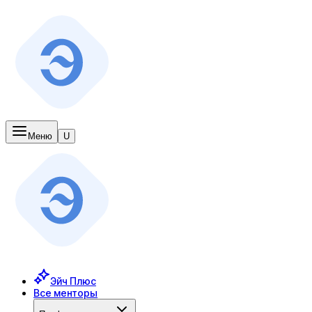
Меню
U
Эйч Плюс
Все менторы