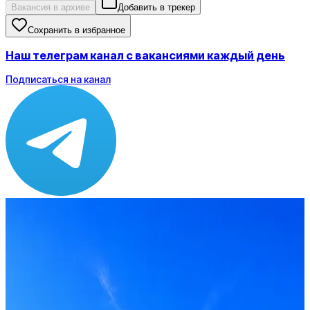
Вакансия в архиве
Добавить в трекер
Сохранить в избранное
Наш телеграм канал с вакансиями каждый день
Подписаться на канал
Зарплата
от 110 000 ₽
Локация
Екатеринбург
Опыт
Junior, Middle
Вакансия в архиве
Оффер быстрее с Эйч