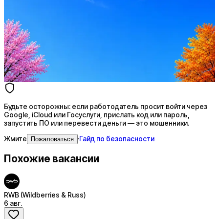
Резюме под ATS-фильтры
Ежедневный подбор из 600+ источников
AI-адаптация отклика под вакансию
AI генерация сопроводительных писем
4 990 ₽/мес
Купить доступ
Будьте осторожны: если работодатель просит войти через
Google, iCloud или Госуслуги, прислать код или пароль,
запустить ПО или перевести деньги — это мошенники.
Жмите
·
Гайд по безопасности
Пожаловаться
Похожие вакансии
RWB (Wildberries & Russ)
6 авг.