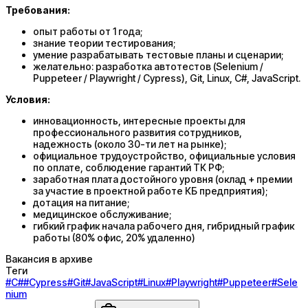
Требования:
опыт работы от 1 года;
знание теории тестирования;
умение разрабатывать тестовые планы и сценарии;
желательно: разработка автотестов (Selenium /
Puppeteer / Playwright / Cypress), Git, Linux, С#, JavaScript.
Условия:
инновационность, интересные проекты для
профессионального развития сотрудников,
надежность (около 30-ти лет на рынке);
официальное трудоустройство, официальные условия
по оплате, соблюдение гарантий ТК РФ;
заработная плата достойного уровня (оклад + премии
за участие в проектной работе КБ предприятия);
дотация на питание;
медицинское обслуживание;
гибкий график начала рабочего дня, гибридный график
работы (80% офис, 20% удаленно)
Вакансия в архиве
Теги
#
C#
#
Cypress
#
Git
#
JavaScript
#
Linux
#
Playwright
#
Puppeteer
#
Sele
nium