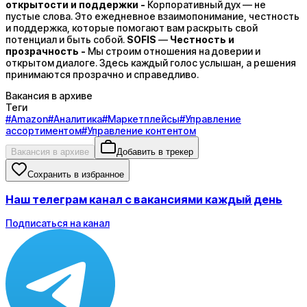
открытости и поддержки -
Корпоративный дух — не
пустые слова. Это ежедневное взаимопонимание, честность
и поддержка, которые помогают вам раскрыть свой
потенциал и быть собой.
SOFIS
—
Честность и
прозрачность -
Мы строим отношения на доверии и
открытом диалоге. Здесь каждый голос услышан, а решения
принимаются прозрачно и справедливо.
Вакансия в архиве
Теги
#
Amazon
#
Аналитика
#
Маркетплейсы
#
Управление
ассортиментом
#
Управление контентом
Вакансия в архиве
Добавить в трекер
Сохранить в избранное
Наш телеграм канал с вакансиями каждый день
Подписаться на канал