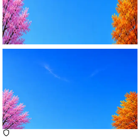
Купить доступ
Будьте осторожны: если работодатель просит войти через
Google, iCloud или Госуслуги, прислать код или пароль,
запустить ПО или перевести деньги — это мошенники.
Жмите
·
Гайд по безопасности
Пожаловаться
Оффер быстрее с Эйч
Стратегия поиска с AI: рынки, позиции, вилка, каналы
Резюме под ATS-фильтры
Ежедневный подбор из 600+ источников
AI-адаптация отклика под вакансию
AI генерация сопроводительных писем
4 990 ₽/мес
Купить доступ