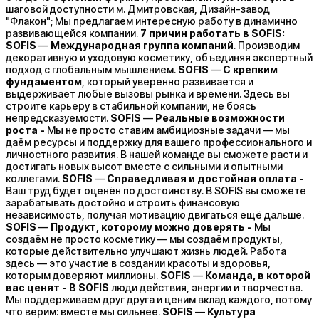
шаговой доступности м. Дмитровская, Дизайн-завод
"Флакон"; Мы предлагаем интересную работу в динамично
развивающейся компании.
7 причин работать в SOFIS:
SOFIS
—
Международная группа компаний
. Производим
декоративную и уходовую косметику, объединяя экспертный
подход с глобальным мышлением.
SOFIS
—
С крепким
фундаментом
, который уверенно развивается и
выдерживает любые вызовы рынка и времени. Здесь вы
строите карьеру в стабильной компании, не боясь
непредсказуемости.
SOFIS
—
Реальные возможности
роста -
Мы не просто ставим амбициозные задачи — мы
даём ресурсы и поддержку для вашего профессионального и
личностного развития. В нашей команде вы сможете расти и
достигать новых высот вместе с сильными и опытными
коллегами.
SOFIS
—
Справедливая и достойная оплата -
Ваш труд будет оценён по достоинству. В SOFIS вы сможете
зарабатывать достойно и строить финансовую
независимость, получая мотивацию двигаться ещё дальше.
SOFIS
—
Продукт, которому можно доверять -
Мы
создаём не просто косметику — мы создаём продукты,
которые действительно улучшают жизнь людей. Работа
здесь — это участие в создании красоты и здоровья,
которым доверяют миллионы.
SOFIS
—
Команда, в которой
вас ценят - В SOFIS
люди действия, энергии и творчества.
Мы поддерживаем друг друга и ценим вклад каждого, потому
что верим: вместе мы сильнее.
SOFIS
—
Культура