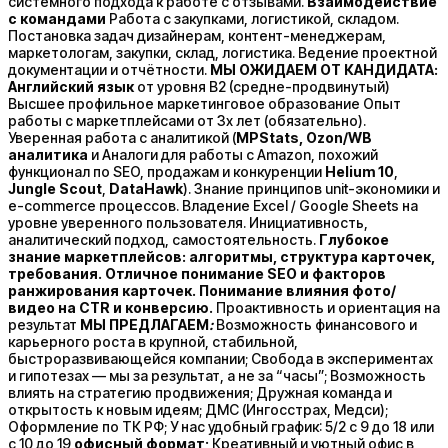
системного подхода к работе с отзывами.
Взаимодействие
с командами
Работа с закупками, логистикой, складом.
Постановка задач дизайнерам, контент-менеджерам,
маркетологам, закупки, склад, логистика. Ведение проектной
документации и отчётности.
МЫ ОЖИДАЕМ ОТ КАНДИДАТА:
Английский язык
от уровня В2 (средне-продвинутый)
Высшее профильное маркетинговое образование Опыт
работы с маркетплейсами от 3х лет (обязательно).
Уверенная работа с аналитикой (
MPStats, Ozon/WB
аналитика
и Аналоги для работы с Amazon, похожий
функционал по SEO, продажам и конкуренции
Helium 10
,
Jungle Scout
,
DataHawk
). Знание принципов unit-экономики и
e-commerce процессов. Владение Excel / Google Sheets на
уровне уверенного пользователя. Инициативность,
аналитический подход, самостоятельность.
Глубокое
знание маркетплейсов: алгоритмы, структура карточек,
требования.
Отличное понимание SEO и факторов
ранжирования карточек.
Понимание влияния фото/
видео на CTR и конверсию.
Проактивность и ориентация на
результат
МЫ ПРЕДЛАГАЕМ
:
Возможность финансового и
карьерного роста в крупной, стабильной,
быстроразвивающейся компании; Свобода в экспериментах
и гипотезах — мы за результат, а не за “часы”; Возможность
влиять на стратегию продвижения; Дружная команда и
открытость к новым идеям; ДМС (Ингосстрах, Медси);
Оформление по ТК РФ; У нас удобный график: 5/2 с 9 до 18 или
с 10 до 19
офисный формат;
Креативный и уютный офис в