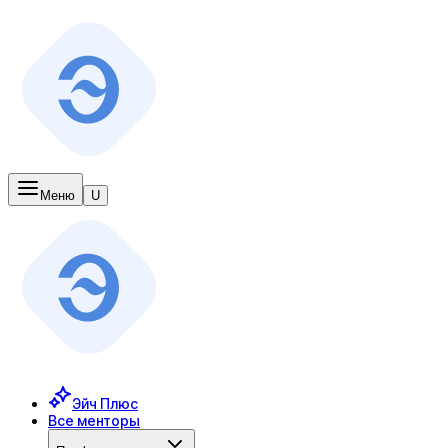
Меню
U
Эйч Плюс
Все менторы