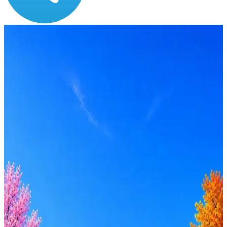
Зарплата
от 150 000 до 200 000 ₽
Локация
Москва
Формат
Офис
Опыт
Middle, Senior
Вакансия в архиве
Оффер быстрее с Эйч
Стратегия поиска с AI: рынки, позиции, вилка, каналы
Резюме под ATS-фильтры
Ежедневный подбор из 600+ источников
AI-адаптация отклика под вакансию
AI генерация сопроводительных писем
4 990 ₽/мес