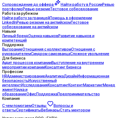
Сопровождение до
оффера
Найти работу в России
Ревью
портфолио
Ревью резюме
Тестовое собеседование
Работа за рубежом
Найти работу за границей
Помощь в оформлении
LinkedIn
Ревью резюме на английском
Тестовое
собеседование на английском
Навыки
Личный бренд
Оценка навыков
Развитие навыков и
компетенций
Поддержка
Выгорание
Отношения с коллективом
Отношения с
руководителем
Синдром самозванца
Сложное увольнение
Для бизнеса
Аудит процессов компании
Выступление на внутреннем
мероприятии компании
Консалтинг бизнеса
Профессии
HR
Администрирование
Аналитика
Дизайн
Информационная
безопасность
Искусственный
интеллект
Исследования
Консалтинг
Контент
Маркетинг
Менед
жмент
Наука и
образование
Офис
Поддержка
Предпринимательство
Компания
С чем помогаем
Отзывы
Вопросы и
ответы
Сертификаты
Вебинары
Стать ментором