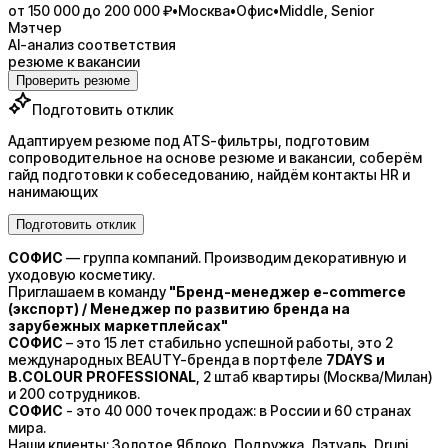
от 150 000 до 200 000 ₽
•
Москва
•
Офис
•
Middle, Senior
Мэтчер
AI-анализ соответствия
резюме к вакансии
Проверить резюме
Подготовить отклик
Адаптируем резюме под ATS-фильтры, подготовим
сопроводительное на основе резюме и вакансии, соберём
гайд подготовки к собеседованию, найдём контакты HR и
нанимающих
Подготовить отклик
CОФИС
— группа компаний. Производим декоративную и
уходовую косметику.
Приглашаем в команду
"Бренд-менеджер e-commerce
(экспорт) / Менеджер по развитию бренда на
зарубежных маркетплейсах"
CОФИС
– это 15 лет стабильно успешной работы, это 2
международных BEAUTY-бренда в портфеле
7DAYS и
В.COLOUR PROFESSIONAL
, 2 штаб квартиры (Москва/Милан)
и 200 сотрудников.
CОФИС
- это 40 000 точек продаж: в России и 60 странах
мира.
Наши клиенты: Золотое Яблоко, Подружка, Лэтуаль, Druni,