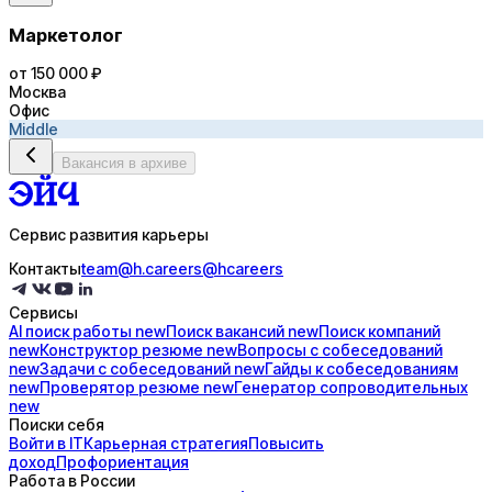
Маркетолог
от 150 000 ₽
Москва
Офис
Middle
Вакансия в архиве
Сервис развития карьеры
Контакты
team@h.careers
@hcareers
Сервисы
AI поиск
работы
new
Поиск
вакансий
new
Поиск
компаний
new
Конструктор
резюме
new
Вопросы с
собеседований
new
Задачи с
собеседований
new
Гайды к
собеседованиям
new
Проверятор
резюме
new
Генератор
сопроводительных
new
Поиски себя
Войти в IT
Карьерная стратегия
Повысить
доход
Профориентация
Работа в России