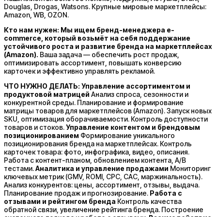
Douglas, Drogas, Watsons. Крупные мировые маркетплейсы:
Amazon, WB, OZON.
Кто нам нужен: Мы ищем бренд-менеджера e-
commerce, который возьмёт на себя поддержание
устойчивого роста и развитие бренда на маркетплейсах
(Аmazon).
Ваша задача — обеспечить рост продаж,
оптимизировать ассортимент, повышать конверсию
карточек и эффективно управлять рекламой.
ЧТО НУЖНО ДЕЛАТЬ:
Управление ассортиментом и
продуктовой матрицей
Анализ спроса, сезонности и
конкурентной среды. Планирование и формирование
матрицы товаров для маркетплейсов (Amazon). Запуск новых
SKU, оптимизация оборачиваемости. Контроль доступности
товаров и стоков.
Управление контентом и брендовым
позиционированием
Формирование уникального
позиционирования бренда на маркетплейсах. Контроль
карточек товара: фото, инфографика, видео, описания.
Работа с контент-планом, обновлением контента, A/B
тестами.
Аналитика и управление продажами
Мониторинг
ключевых метрик (GMV, ROMI, CPC, CAC, маржинальность).
Анализ конкурентов: цены, ассортимент, отзывы, выдача.
Планирование продаж и прогнозирование.
Работа с
отзывами и рейтингом бренда
Контроль качества
обратной связи, увеличение рейтинга бренда. Построение