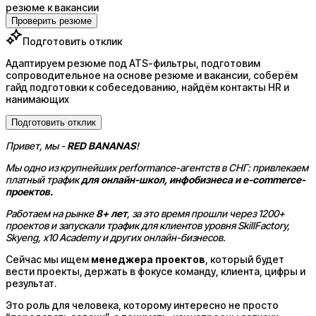
резюме к вакансии
Проверить резюме
Подготовить отклик
Адаптируем резюме под ATS-фильтры, подготовим
сопроводительное на основе резюме и вакансии, соберём
гайд подготовки к собеседованию, найдём контакты HR и
нанимающих
Подготовить отклик
Привет, мы -
RED BANANAS
!
Мы одно из крупнейших performance-агентств в СНГ: привлекаем
платный трафик
для онлайн-школ, инфобизнеса и e-commerce-
проектов.
Работаем на рынке
8+ лет
, за это время прошли через 1200+
проектов и запускали трафик для клиентов уровня SkillFactory,
Skyeng, x10 Academy и других онлайн-бизнесов.
Сейчас мы ищем
менеджера проектов
, который будет
вести проекты, держать в фокусе команду, клиента, цифры и
результат.
Это роль для человека, которому интересно не просто