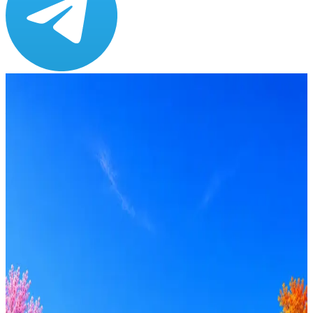
Зарплата
по рынку ≈ 182 791 ₽
Локация
Удалённо
Формат
Удалённо
Опыт
Middle
Вакансия в архиве
Оффер быстрее с Эйч
Стратегия поиска с AI: рынки, позиции, вилка, каналы
Резюме под ATS-фильтры
Ежедневный подбор из 600+ источников
AI-адаптация отклика под вакансию