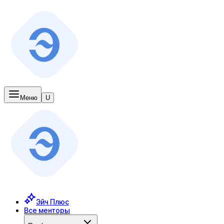
Меню
U
Эйч Плюс
Все менторы