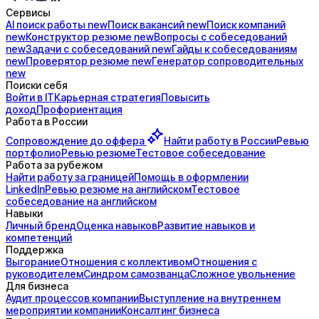
Сервисы
AI поиск
работы
new
Поиск
вакансий
new
Поиск
компаний
new
Конструктор
резюме
new
Вопросы с
собеседований
new
Задачи с
собеседований
new
Гайды к
собеседованиям
new
Проверятор
резюме
new
Генератор
сопроводительных
new
Поиски себя
Войти в IT
Карьерная стратегия
Повысить
доход
Профориентация
Работа в России
Сопровождение до
оффера
Найти работу в России
Ревью
портфолио
Ревью резюме
Тестовое собеседование
Работа за рубежом
Найти работу за границей
Помощь в оформлении
LinkedIn
Ревью резюме на английском
Тестовое
собеседование на английском
Навыки
Личный бренд
Оценка навыков
Развитие навыков и
компетенций
Поддержка
Выгорание
Отношения с коллективом
Отношения с
руководителем
Синдром самозванца
Сложное увольнение
Для бизнеса
Аудит процессов компании
Выступление на внутреннем
мероприятии компании
Консалтинг бизнеса