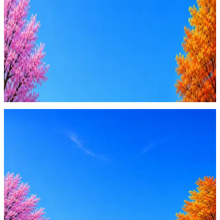
AI генерация сопроводительных писем
4 990 ₽/мес
Купить доступ
Будьте осторожны: если работодатель просит войти через
Google, iCloud или Госуслуги, прислать код или пароль,
запустить ПО или перевести деньги — это мошенники.
Жмите
·
Гайд по безопасности
Пожаловаться
Оффер быстрее с Эйч
Стратегия поиска с AI: рынки, позиции, вилка, каналы
Резюме под ATS-фильтры
Ежедневный подбор из 600+ источников
AI-адаптация отклика под вакансию
AI генерация сопроводительных писем
4 990 ₽/мес