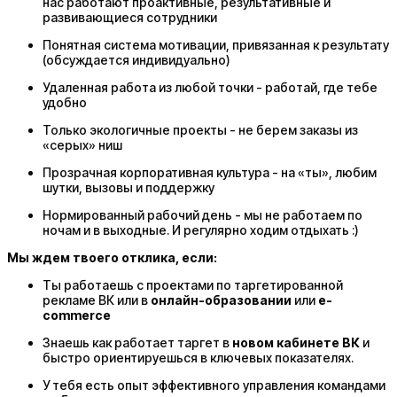
нас работают проактивные, результативные и
развивающиеся сотрудники
Понятная система мотивации, привязанная к результату
(обсуждается индивидуально)
Удаленная работа из любой точки - работай, где тебе
удобно
Только экологичные проекты - не берем заказы из
«серых» ниш
Прозрачная корпоративная культура - на «ты», любим
шутки, вызовы и поддержку
Нормированный рабочий день - мы не работаем по
ночам и в выходные. И регулярно ходим отдыхать :)
Мы ждем твоего отклика, если:
Ты работаешь с проектами по таргетированной
рекламе ВК
или в
онлайн-образовании
или
e-
commerce
Знаешь как работает таргет в
новом кабинете ВК
и
быстро ориентируешься в ключевых показателях.
У тебя есть опыт эффективного управления командами