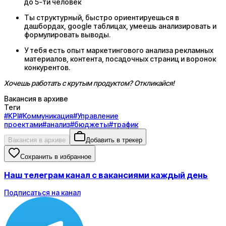
до 5-ти человек
Ты структурный, быстро ориентируешься в
дашбордах, google таблицах, умеешь анализировать и
формулировать выводы.
У тебя есть опыт маркетингового анализа рекламных
материалов, контента, посадочных страниц и воронок
конкурентов.
Хочешь работать с крутым продуктом? Откликайся!
Вакансия в архиве
Теги
#
KPI
#
Коммуникация
#
Управление
проектами
#
анализ
#
бюджеты
#
трафик
Вакансия в архиве
Добавить в трекер
Сохранить в избранное
Наш телеграм канал с вакансиями каждый день
Подписаться на канал