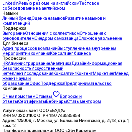
LinkedIn
Ревью резюме на английском
Тестовое
собеседование на английском
Навыки
Личный бренд
Оценка навыков
Развитие навыков и
компетенций
Поддержка
Выгорание
Отношения с коллективом
Отношения с
руководителем
Синдром самозванца
Сложное увольнение
Для бизнеса
Аудит процессов компании
Выступление на внутреннем
мероприятии компании
Консалтинг бизнеса
Профессии
HR
Администрирование
Аналитика
Дизайн
Информационная
безопасность
Искусственный
интеллект
Исследования
Консалтинг
Контент
Маркетинг
Менед
жмент
Наука и
образование
Офис
Поддержка
Предпринимательство
Компания
С чем помогаем
Отзывы
Вопросы и
ответы
Сертификаты
Вебинары
Стать ментором
Услуги оказывает
ООО «БУДУ»
ИНН
9703001100
ОГРН
1197746535854
Адрес:
125009, г. Москва, ул. Большая Никитская, д. 21/18, стр. 1,
ком. 12
Платформа принадлежит
ООО «Эйч Карьера»