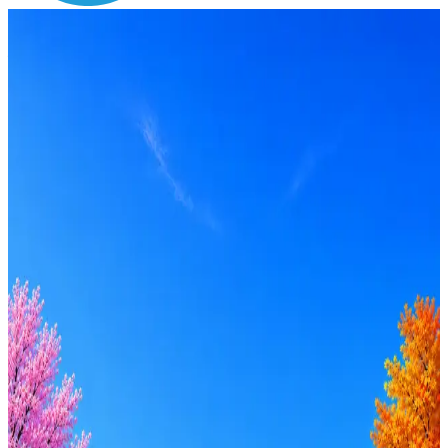
Зарплата
от 90 000 до 110 000 ₽
Локация
Санкт-Петербург
Формат
Офис
Опыт
Junior
Вакансия в архиве
Оффер быстрее с Эйч
Стратегия поиска с AI: рынки, позиции, вилка, каналы
Резюме под ATS-фильтры
Ежедневный подбор из 600+ источников
AI-адаптация отклика под вакансию
AI генерация сопроводительных писем
4 990 ₽/мес
Купить доступ