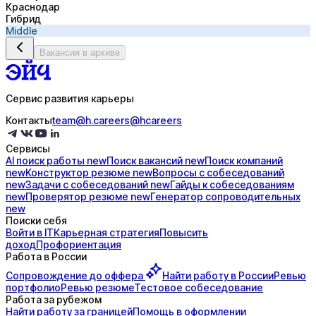
Краснодар
Гибрид
Middle
Вакансия в архиве
Сервис развития карьеры
Контакты
team@h.careers
@hcareers
Сервисы
AI поиск
работы
new
Поиск
вакансий
new
Поиск
компаний
new
Конструктор
резюме
new
Вопросы с
собеседований
new
Задачи с
собеседований
new
Гайды к
собеседованиям
new
Проверятор
резюме
new
Генератор
сопроводительных
new
Поиски себя
Войти в IT
Карьерная стратегия
Повысить
доход
Профориентация
Работа в России
Сопровождение до
оффера
Найти работу в России
Ревью
портфолио
Ревью резюме
Тестовое собеседование
Работа за рубежом
Найти работу за границей
Помощь в оформлении