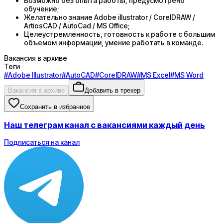
Возможно без опыта работы, предусмотрено
обучение;
Желательно знание Adobe illustrator / CorelDRAW /
ArtiosCAD / AutoCad / MS Office;
Целеустремленность, готовность к работе с большим
объемом информации, умение работать в команде.
Вакансия в архиве
Теги
#
Adobe Illustrator
#
AutoCAD
#
CorelDRAW
#
MS Excel
#
MS Word
Вакансия в архиве
Добавить в трекер
Сохранить в избранное
Наш телеграм канал с вакансиями каждый день
Подписаться на канал