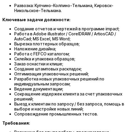
Развозка: Купчино-Колпино-Тельмана, Кировск-
Никольское-Тельмана.
Ключевые задачи должности:
Создание отчетов и чертежей в программе impact;
Работа в Adobe illustrator / CorelDRAW / ArtiosCAD /
AutoCad; MS Excel, MS Word;
Вырезка плоттерных образцов;
Наложение дизайна;
Работа с FEFCO каталогом;
Склейка и упаковка образцов;
Заказ оснастки и клише;
Создание штамповых раскладок;
Оптимизация упаковочных решений;
Разработка новых упаковочных решений по
индивидуальным запросам;
Ведение документации;
Сокращение издержек клиента за счет упаковочных
решений;
Выезд к клиентам по запросу / без запроса, помощь в
выборе и настройке новых линий;
Сопровождение промышленных тестов.
Требования: