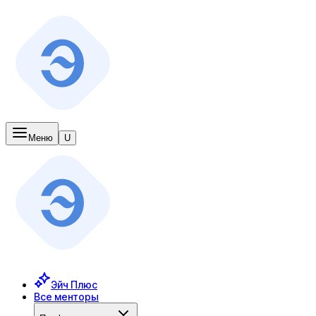
Меню
U
Эйч Плюс
Все менторы