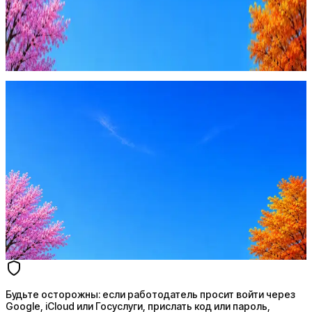
Будьте осторожны: если работодатель просит войти через
Google, iCloud или Госуслуги, прислать код или пароль,
запустить ПО или перевести деньги — это мошенники.
Жмите
·
Гайд по безопасности
Пожаловаться
Оффер быстрее с Эйч
Стратегия поиска с AI: рынки, позиции, вилка, каналы
Резюме под ATS-фильтры
Ежедневный подбор из 600+ источников
AI-адаптация отклика под вакансию
AI генерация сопроводительных писем
4 990 ₽/мес
Купить доступ
Будьте осторожны: если работодатель просит войти через
Google, iCloud или Госуслуги, прислать код или пароль,