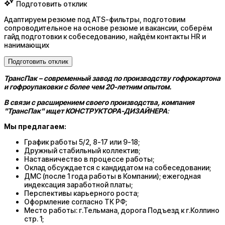
Подготовить отклик
Адаптируем резюме под ATS-фильтры, подготовим
сопроводительное на основе резюме и вакансии, соберём
гайд подготовки к собеседованию, найдём контакты HR и
нанимающих
Подготовить отклик
ТрансПак – современный завод по производству гофрокартона
и гофроупаковки с более чем 20-летним опытом.
В связи с расширением своего
производства
, компания
"ТрансПак" ищет
КОНСТРУКТОРА-ДИЗАЙНЕРА
:
Мы предлагаем:
График работы 5/2, 8-17 или 9-18;
Дружный стабильный коллектив;
Наставничество в процессе работы;
Оклад обсуждается с кандидатом на собеседовании;
ДМС (после 1 года работы в Компании); ежегодная
индексация заработной платы;
Перспективы карьерного роста;
Оформление согласно ТК РФ;
Место работы: г.Тельмана, дорога Подъезд к г.Колпино
стр. 1;