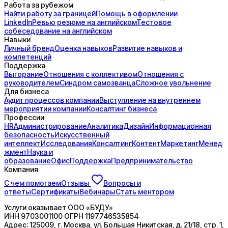
Работа за рубежом
Найти работу за границей
Помощь в оформлении
LinkedIn
Ревью резюме на английском
Тестовое
собеседование на английском
Навыки
Личный бренд
Оценка навыков
Развитие навыков и
компетенций
Поддержка
Выгорание
Отношения с коллективом
Отношения с
руководителем
Синдром самозванца
Сложное увольнение
Для бизнеса
Аудит процессов компании
Выступление на внутреннем
мероприятии компании
Консалтинг бизнеса
Профессии
HR
Администрирование
Аналитика
Дизайн
Информационная
безопасность
Искусственный
интеллект
Исследования
Консалтинг
Контент
Маркетинг
Менед
жмент
Наука и
образование
Офис
Поддержка
Предпринимательство
Компания
С чем помогаем
Отзывы
Вопросы и
ответы
Сертификаты
Вебинары
Стать ментором
Услуги оказывает
ООО «БУДУ»
ИНН
9703001100
ОГРН
1197746535854
Адрес:
125009, г. Москва, ул. Большая Никитская, д. 21/18, стр. 1,