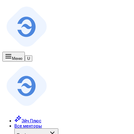
Меню
U
Эйч Плюс
Все менторы