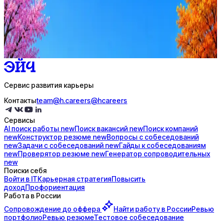
AI-адаптация отклика под вакансию
AI генерация сопроводительных писем
4 990 ₽/мес
Купить доступ
Сервис развития карьеры
Контакты
team@h.careers
@hcareers
Сервисы
AI поиск
работы
new
Поиск
вакансий
new
Поиск
компаний
new
Конструктор
резюме
new
Вопросы с
собеседований
new
Задачи с
собеседований
new
Гайды к
собеседованиям
new
Проверятор
резюме
new
Генератор
сопроводительных
new
Поиски себя
Войти в IT
Карьерная стратегия
Повысить
доход
Профориентация
Работа в России
Сопровождение до
оффера
Найти работу в России
Ревью
портфолио
Ревью резюме
Тестовое собеседование