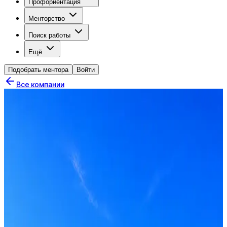
Профориентация
Менторство
Поиск работы
Ещё
Подобрать ментора
Войти
Все компании