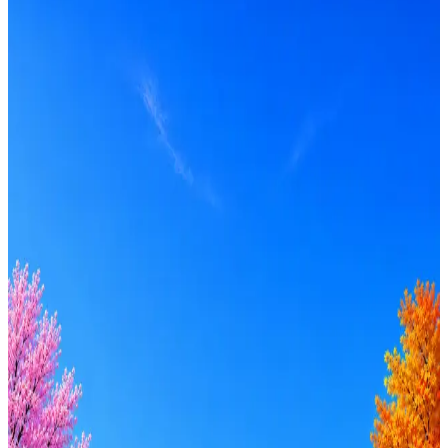
Транспак
0
активные вакансии
Оффер быстрее с Эйч
Стратегия поиска с AI: рынки, позиции, вилка, каналы
Резюме под ATS-фильтры
Ежедневный подбор из 600+ источников