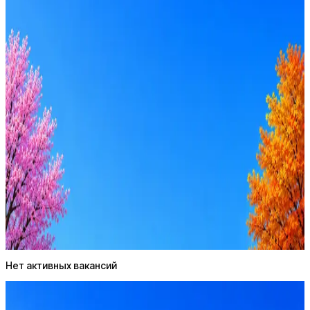
Транспак
0
активные вакансии
Оффер быстрее с Эйч
Стратегия поиска с AI: рынки, позиции, вилка, каналы
Резюме под ATS-фильтры
Ежедневный подбор из 600+ источников
AI-адаптация отклика под вакансию
AI генерация сопроводительных писем
4 990 ₽/мес
Купить доступ
Нет активных вакансий