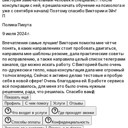
консультации с ней, я решила начать обучение на психолога и
уже с сентября начала) Поэтому спасибо Виктории и Эйч!
П
Полина Пихута
9 июля 2024 г.
Впечатления самые лучшие! Виктория помогла мне чётче
понять, в каких направлениях стоит пробовать двигаться,
направила мне шаблоны резюме, дала практические советы
по исправлению, а также направила целый список телеграмм
каналов, где можно искать работу. С Викторией было очень
по-дружески и тепло, наша консультация дала мне огромный
толчок вперёд. Сейчас я активно делаю тестовые и пробую
себя в новой сфере! Очень благодарна ей. В работе сервиса
всё понравилось, для меня это было очень нужным
решением, рада, что решилась. Спасибо вам🫂
Показать ещё
Профиль
С чем помогу
Услуги
Отзывы
Что входит в услуги
Где проходят звонки
Способы оплаты
Конфиденциальность