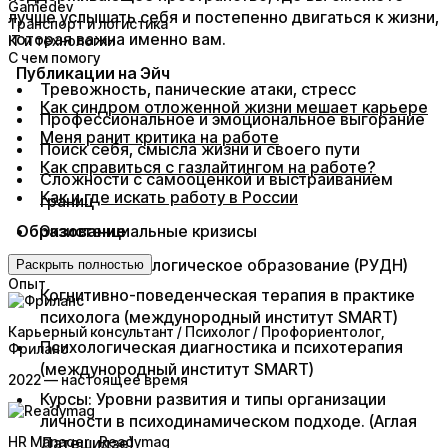
Gamedev
лучше услышать себя и постепенно двигаться к жизни,
Транспорт и логистика
которая важна именно вам.
IT и технологии
С чем помогу
Публикации на Эйч
Тревожность, панические атаки, стресс
Как синдром отложенной жизни мешает карьере
Профессиональное и эмоциональное выгорание
Меня ранит критика на работе
Поиск себя, смысла жизни и своего пути
Как справиться с газлайтингом на работе?
Сложности с самооценкой и выстраиванием
Как и где искать работу в России
​ ​
границ
Образование
Экзистенциальные кризисы
Высшее психологическое образование (РУДН)
Раскрыть полностью
Опыт
Когнитивно-поведенческая терапия в практике
психолога (междунородный институт SMART)
Карьерный консультант / Психолог / Профориентолог
,
Психологическая диагностика и психотерапия
Фриланс
(междунородный институт SMART)
2022 — настоящее время
Курсы: Уровни развития и типы организации
личности в психодинамическом подходе. (Аглая
HR Manager
Датешидзе)
, Readymag