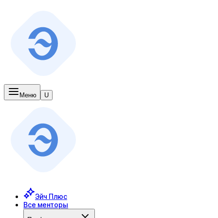
Меню
U
Эйч Плюс
Все менторы