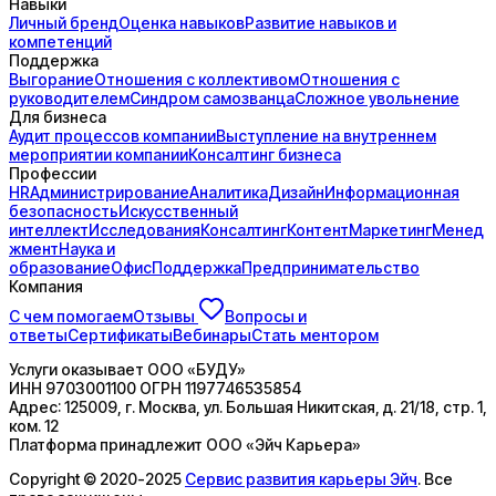
Навыки
Личный бренд
Оценка навыков
Развитие навыков и
компетенций
Поддержка
Выгорание
Отношения с коллективом
Отношения с
руководителем
Синдром самозванца
Сложное увольнение
Для бизнеса
Аудит процессов компании
Выступление на внутреннем
мероприятии компании
Консалтинг бизнеса
Профессии
HR
Администрирование
Аналитика
Дизайн
Информационная
безопасность
Искусственный
интеллект
Исследования
Консалтинг
Контент
Маркетинг
Менед
жмент
Наука и
образование
Офис
Поддержка
Предпринимательство
Компания
С чем помогаем
Отзывы
Вопросы и
ответы
Сертификаты
Вебинары
Стать ментором
Услуги оказывает
ООО «БУДУ»
ИНН
9703001100
ОГРН
1197746535854
Адрес:
125009, г. Москва, ул. Большая Никитская, д. 21/18, стр. 1,
ком. 12
Платформа принадлежит
ООО «Эйч Карьера»
Copyright © 2020-2025
Сервис развития карьеры Эйч
. Все