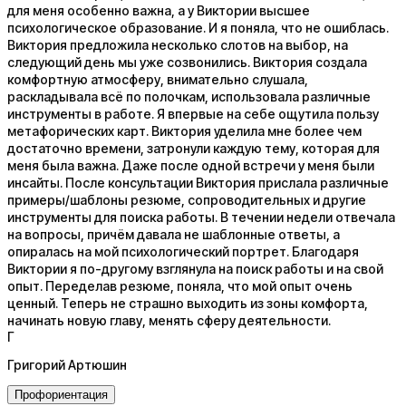
для меня особенно важна, а у Виктории высшее
психологическое образование. И я поняла, что не ошиблась.
Виктория предложила несколько слотов на выбор, на
следующий день мы уже созвонились. Виктория создала
комфортную атмосферу, внимательно слушала,
раскладывала всё по полочкам, использовала различные
инструменты в работе. Я впервые на себе ощутила пользу
метафорических карт. Виктория уделила мне более чем
достаточно времени, затронули каждую тему, которая для
меня была важна. Даже после одной встречи у меня были
инсайты. После консультации Виктория прислала различные
примеры/шаблоны резюме, сопроводительных и другие
инструменты для поиска работы. В течении недели отвечала
на вопросы, причём давала не шаблонные ответы, а
опиралась на мой психологический портрет. Благодаря
Виктории я по-другому взглянула на поиск работы и на свой
опыт. Переделав резюме, поняла, что мой опыт очень
ценный. Теперь не страшно выходить из зоны комфорта,
начинать новую главу, менять сферу деятельности.
Г
Григорий Артюшин
Профориентация