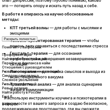
опыт депрессии, поэтому глубоко понимаю, каково
это — потерять опору и искать путь назад к себе.
В работе я опираюсь на научно обоснованные
методы:
КПТ третьей волны
— для работы с мыслями и
эмоциями
Раскрыть полностью
Телесно-ориентированная терапия
— чтобы
помочь телу справиться с последствиями стресса
Помогает с запросами:
Гештальт-терапия
— для осознания
Профориентация
потребностей и завершения незавершенных
Найти работу за границей
Перейти из фриланса в найм
ситуаций
Отношения с руководителем
Логотерапия
— для поиска смыслов и выхода из
Развитие навыков и компетенций
Синдром самозванца
экзистенциального вакуума
Сложное увольнение
Ревью портфолио
Транзактный анализ
— для анализа сценариев
Ревью резюме
жизни и коммуникации
Найти работу в России
Ещё 6
Я использую инструменты коучинга и психотерапии в
зависимости от вашего запроса и создаю безопасное,
В сферах:
поддерживающее пространство, где вы сможете