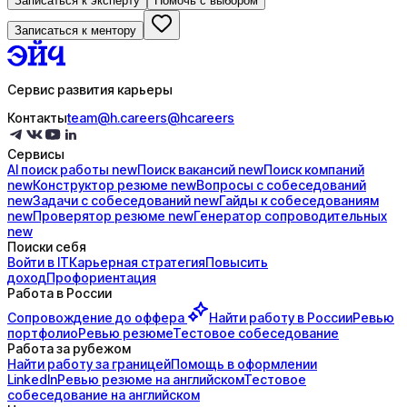
Записаться к эксперту
Помочь с выбором
Записаться к ментору
Сервис развития карьеры
Контакты
team@h.careers
@hcareers
Сервисы
AI поиск
работы
new
Поиск
вакансий
new
Поиск
компаний
new
Конструктор
резюме
new
Вопросы с
собеседований
new
Задачи с
собеседований
new
Гайды к
собеседованиям
new
Проверятор
резюме
new
Генератор
сопроводительных
new
Поиски себя
Войти в IT
Карьерная стратегия
Повысить
доход
Профориентация
Работа в России
Сопровождение до
оффера
Найти работу в России
Ревью
портфолио
Ревью резюме
Тестовое собеседование
Работа за рубежом
Найти работу за границей
Помощь в оформлении
LinkedIn
Ревью резюме на английском
Тестовое
собеседование на английском