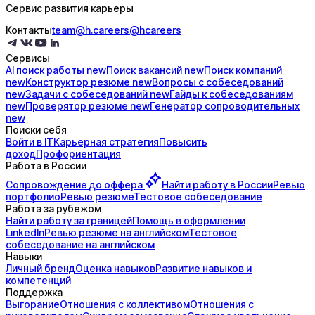
Сервис развития карьеры
Контакты
team@h.careers
@hcareers
Сервисы
AI поиск
работы
new
Поиск
вакансий
new
Поиск
компаний
new
Конструктор
резюме
new
Вопросы с
собеседований
new
Задачи с
собеседований
new
Гайды к
собеседованиям
new
Проверятор
резюме
new
Генератор
сопроводительных
new
Поиски себя
Войти в IT
Карьерная стратегия
Повысить
доход
Профориентация
Работа в России
Сопровождение до
оффера
Найти работу в России
Ревью
портфолио
Ревью резюме
Тестовое собеседование
Работа за рубежом
Найти работу за границей
Помощь в оформлении
LinkedIn
Ревью резюме на английском
Тестовое
собеседование на английском
Навыки
Личный бренд
Оценка навыков
Развитие навыков и
компетенций
Поддержка
Выгорание
Отношения с коллективом
Отношения с