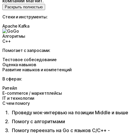
компании Магнит.
Раскрыть полностью
Стеки и инструменты:
Apache Kafka
Go
Алгоритмы
C++
Помогает с запросами:
Тестовое собеседование
Оценка навыков
Развитие навыков и компетенций
В сферах:
Ритейл
E-commerce / маркетплейсы
IT и технологии
С чем помогу
Проведу мок-интервью на позиции Middle и выше​ ​
Помогу с алгоритмами​ ​
Помогу переехать на Go с языков С/С++ -