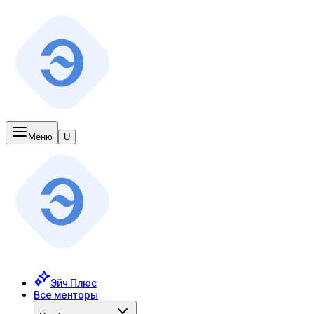
Меню
U
Эйч Плюс
Все менторы