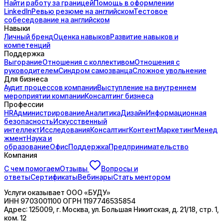
Найти работу за границей
Помощь в оформлении
LinkedIn
Ревью резюме на английском
Тестовое
собеседование на английском
Навыки
Личный бренд
Оценка навыков
Развитие навыков и
компетенций
Поддержка
Выгорание
Отношения с коллективом
Отношения с
руководителем
Синдром самозванца
Сложное увольнение
Для бизнеса
Аудит процессов компании
Выступление на внутреннем
мероприятии компании
Консалтинг бизнеса
Профессии
HR
Администрирование
Аналитика
Дизайн
Информационная
безопасность
Искусственный
интеллект
Исследования
Консалтинг
Контент
Маркетинг
Менед
жмент
Наука и
образование
Офис
Поддержка
Предпринимательство
Компания
С чем помогаем
Отзывы
Вопросы и
ответы
Сертификаты
Вебинары
Стать ментором
Услуги оказывает
ООО «БУДУ»
ИНН
9703001100
ОГРН
1197746535854
Адрес:
125009, г. Москва, ул. Большая Никитская, д. 21/18, стр. 1,
ком. 12