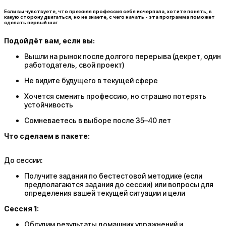
Если вы чувствуете, что прежняя профессия себя исчерпала, хотите понять, в
какую сторону двигаться, но не знаете, с чего начать - эта программа поможет
сделать первый шаг
Подойдёт вам, если вы:
Вышли на рынок после долгого перерыва (декрет, один
работодатель, свой проект)
Не видите будущего в текущей сфере
Хочется сменить профессию, но страшно потерять
устойчивость
Сомневаетесь в выборе после 35–40 лет
Что сделаем в пакете:
До сессии:
Получите задания по бестестовой методике (если
предполагаются задания до сессии) или вопросы для
определения вашей текущей ситуации и цели
Сессия 1:
Обсудим результаты домашних упражнений и