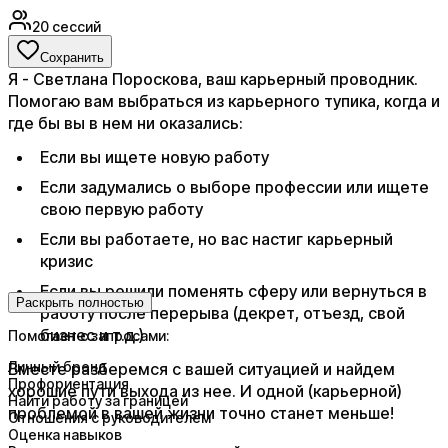
20
сессий
Сохранить
Я - Светлана Пороскова, ваш карьерный проводник.
Помогаю вам выбраться из карьерного тупика, когда и
где бы вы в нем ни оказались:
Если вы ищете новую работу
Если задумались о выборе профессии или ищете
свою первую работу
Если вы работаете, но вас настиг карьерный
кризис
Если вы решили поменять сферу или вернуться в
Раскрыть полностью
работу после перерыва (декрет, отъезд, свой
бизнес и т.д.)
Помогает с запросами:
Личный бренд
Вместе разберемся с вашей ситуацией и найдем
Профориентация
хорошие пути выхода из нее. И одной (карьерной)
Найти работу за границей
проблемой в вашей жизни точно станет меньше!
Отношения с руководителем
Оценка навыков