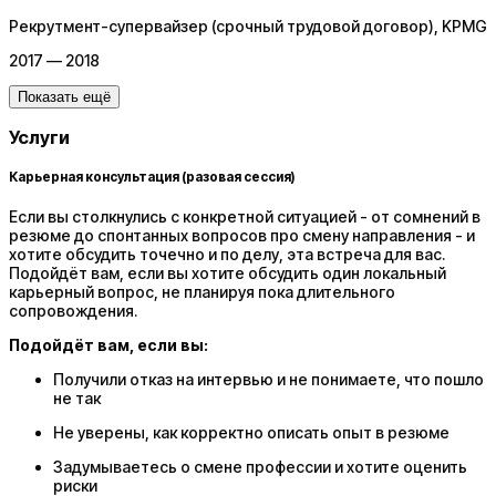
Рекрутмент-супервайзер (срочный трудовой договор)
, KPMG
2017 — 2018
Показать ещё
Услуги
Карьерная консультация (разовая сессия)
Если вы столкнулись с конкретной ситуацией - от сомнений в
резюме до спонтанных вопросов про смену направления - и
хотите обсудить точечно и по делу, эта встреча для вас.
Подойдёт вам, если вы хотите обсудить один локальный
карьерный вопрос, не планируя пока длительного
сопровождения.
Подойдёт вам, если вы:
Получили отказ на интервью и не понимаете, что пошло
не так
Не уверены, как корректно описать опыт в резюме
Задумываетесь о смене профессии и хотите оценить
риски