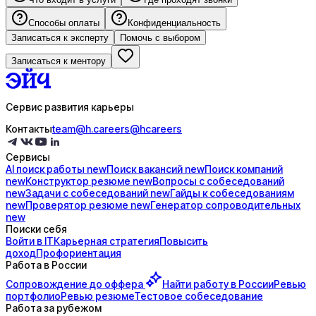
Способы оплаты
Конфиденциальность
Записаться к эксперту
Помочь с выбором
Записаться к ментору
Сервис развития карьеры
Контакты
team@h.careers
@hcareers
Сервисы
AI поиск
работы
new
Поиск
вакансий
new
Поиск
компаний
new
Конструктор
резюме
new
Вопросы с
собеседований
new
Задачи с
собеседований
new
Гайды к
собеседованиям
new
Проверятор
резюме
new
Генератор
сопроводительных
new
Поиски себя
Войти в IT
Карьерная стратегия
Повысить
доход
Профориентация
Работа в России
Сопровождение до
оффера
Найти работу в России
Ревью
портфолио
Ревью резюме
Тестовое собеседование
Работа за рубежом