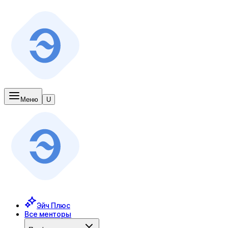
Меню
U
Эйч Плюс
Все менторы