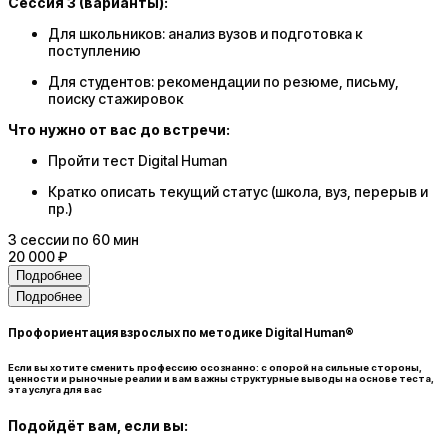
Сессия 3 (варианты):
Для школьников: анализ вузов и подготовка к
поступлению
Для студентов: рекомендации по резюме, письму,
поиску стажировок
Что нужно от вас до встречи:
Пройти тест Digital Human
Кратко описать текущий статус (школа, вуз, перерыв и
пр.)
3
сессии
по 60 мин
20 000 ₽
Подробнее
Подробнее
Профориентация взрослых по методике Digital Human®
Если вы хотите сменить профессию осознанно: с опорой на сильные стороны,
ценности и рыночные реалии и вам важны структурные выводы на основе теста,
эта услуга для вас
Подойдёт вам, если вы: