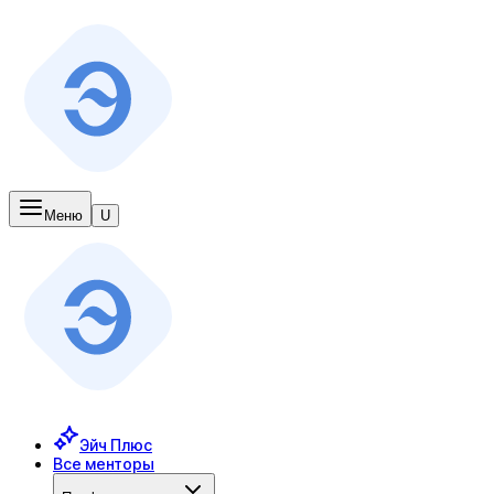
Меню
U
Эйч Плюс
Все менторы