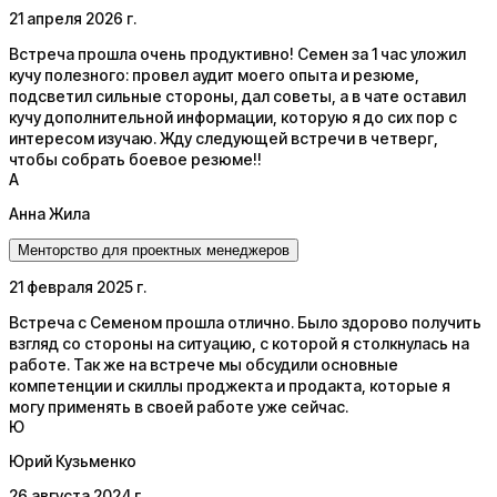
21 апреля 2026 г.
Встреча прошла очень продуктивно! Семен за 1 час уложил
кучу полезного: провел аудит моего опыта и резюме,
подсветил сильные стороны, дал советы, а в чате оставил
кучу дополнительной информации, которую я до сих пор с
интересом изучаю. Жду следующей встречи в четверг,
чтобы собрать боевое резюме!!
А
Анна Жила
Менторство для проектных менеджеров
21 февраля 2025 г.
Встреча с Семеном прошла отлично. Было здорово получить
взгляд со стороны на ситуацию, с которой я столкнулась на
работе. Так же на встрече мы обсудили основные
компетенции и скиллы проджекта и продакта, которые я
могу применять в своей работе уже сейчас.
Ю
Юрий Кузьменко
26 августа 2024 г.