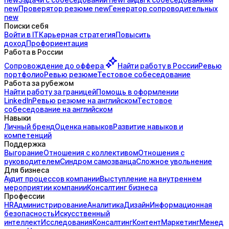
new
Проверятор
резюме
new
Генератор
сопроводительных
new
Поиски себя
Войти в IT
Карьерная стратегия
Повысить
доход
Профориентация
Работа в России
Сопровождение до
оффера
Найти работу в России
Ревью
портфолио
Ревью резюме
Тестовое собеседование
Работа за рубежом
Найти работу за границей
Помощь в оформлении
LinkedIn
Ревью резюме на английском
Тестовое
собеседование на английском
Навыки
Личный бренд
Оценка навыков
Развитие навыков и
компетенций
Поддержка
Выгорание
Отношения с коллективом
Отношения с
руководителем
Синдром самозванца
Сложное увольнение
Для бизнеса
Аудит процессов компании
Выступление на внутреннем
мероприятии компании
Консалтинг бизнеса
Профессии
HR
Администрирование
Аналитика
Дизайн
Информационная
безопасность
Искусственный
интеллект
Исследования
Консалтинг
Контент
Маркетинг
Менед