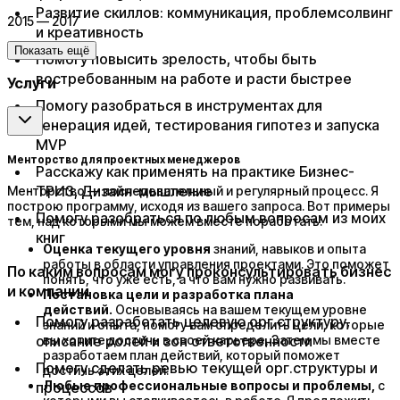
Развитие скиллов: коммуникация, проблемсолвинг
2015 — 2017
и креативность
Показать ещё
Помогу повысить зрелость, чтобы быть
востребованным на работе и расти быстрее
Услуги
Помогу разобраться в инструментах для
генерация идей, тестирования гипотез и запуска
MVP
Менторство для проектных менеджеров
Расскажу как применять на практике Бизнес-
ТРИЗ, Дизайн-мышление
Менторство — последовательный и регулярный процесс. Я
построю программу, исходя из вашего запроса. Вот примеры
Помогу разобраться по любым вопросам из моих
тем, над которыми мы можем вместе поработать:
книг​
Оценка текущего уровня
знаний, навыков и опыта
работы в области управления проектами. Это поможет
По каким вопросам могу проконсультировать бизнес
понять, что уже есть, а что вам нужно развивать.
и компании​
Постановка цели и разработка плана
действий.
Основываясь на вашем текущем уровне
​Помогу разработать целевую орг.структуру,
знаний и опыта, помогу вам определить цели, которые
описание ролей и зон ответственности
вы хотите достичь в своей карьере, Затем мы вместе
разработаем план действий, который поможет
Помогу сделать ревью текущей орг.структуры и
достичь этих целей.
Любые профессиональные вопросы и проблемы,
с
процессов