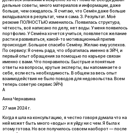
дельные советы, много материалов и информации, даже
больше, чем ожидалось. Я считаю, что Семён даже больше
вкладывался в результат, чем я сама. 3. Результат. Моё
резюме ПОЛНОСТЬЮ изменилось. Появилась структура,
чёткость, всё написано по делу, нет воды. У меня появилось
портфолио. У Семёна хочется учиться, появляется желание
расти и развиваться, какой-то мотивационный прилив
происходит. Большое спасибо Семёну. Желаю ему успехов.
По сервису: Я очень рада, что обратилась именно в ЭЙЧ, и
первый опыт обращения за помощью по карьере связан
именно с вами. Что понравилось: Быстрые и понятные
ответы на вопросы, крутые эксперты, вы напоминаете о
себе, если есть необходимость. В общем за весь опыт
взаимодействия не было поводов для недовольства. Всем
теперь советую сервис ЭЙЧ)
А
Анна Чернавина
27 мая 2024 г.
Когда я шла на консультацию, я честно говоря думала что на
ней может быть много «воды» и я уйду ни с чем. Я была к
этому готова. Но все получилось совсем наоборот — после