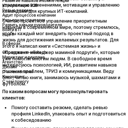
Развитие навыков и компетенций
управлению изменениями, мотивации и управлению
Консультация B2B
Ревью резюме
командами для крупных ИТ-компаний.​
Аудит процессов компании
Карьерная стратегия
​Считаю проектное управление приоритетным
Развить навыки руководителя
навыком в современном мире, поэтому стремлюсь,
Войти в IT
чтобы каждый мог внедрить проектный подход в
Ещё 1
жизнь для достижения желаемых результатов. Для
В сферах:
этого я написал книги «Системная жизнь» и
«Проджект-менеджер маминой подруги!», которые
Образование и Edtech
Маркетинг и реклама
уже помогли многим людям. В свободное время
Агентство
интересуюсь психологией, ИИ, развитием навыков
Дизайн
решения проблем, ТРИЗ и коммуникациями. Веду
IT и технологии
Консалтинг
блог, читаю книги, занимаюсь музыкой, шахматами и
С чем помогу
футболом.
По каким вопросам могу проконсультировать
клиентов:​
​Помогу составить резюме, сделать ревью
профиля LinkedIn, упаковать опыт и подготовиться
к собеседованию