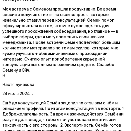
Моя встреча с Семеном прошла продуктивно. Во время
сессии я получил ответы на свои вопросы, которые
изначально ставил перед консультацией. Семен помог
сфокусироваться на том, что мне нужно сделать для
успешного прохождения собеседования, но главное — в
выборе сферы, где я могу применить свои навыки
менеджмента. После встречи Семен поделился большим
количеством материалов по темам скилов, которые мне
нужно улучшить + общими знаниями о прохождении
интервью. Считаю опыт приобретения карьерной
консультации выгодным вложением средств. Спасибо
Семену и Эйч.
Н
Настя Бунакова
24 июля 2024 г.
Ещё до консультаций Семён зацепил по отзывам о нём и
описанием профиля. По итогам консультаций я в восторге. 1.
Доброжелательность. За время взаимодействия Семён ни
разу не дал повода, чтобы я почувствовала негатив или
токсичность с его стороны. 2. Экспертность. Семён готов
делиться знаниями и искренне хочет помочь. Всегда давал