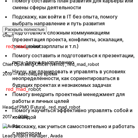
Помогу составить план развития для карьеры или
смены сферы деятельности
Подскажу, как войти в IT без опыта, помогу
выбрать направление и путь развития
Раскрыть полностью
Подготовлю к сложным коммуникациям
Опыт
(презентация проекта, конфликты, эскалация,
повышении зарплаты и т.п.)
Помогу составить и подготовиться к презентации,
питч-деку и выступлению
Chief Operating Officer (Verno)
, red_mad_robot
Научу, как планировать и управлять в условиях
2019 — настоящее время
неопределённости, как сориентироваться в
будущих проектах и незнакомых задачах
Помогу внедрить проектный менеджмент для
работы и личных целей
Head of PMO (Futura)
, red_mad_robot
Помогу научиться эффективно управлять собой и
2017 — 2019
командой
Расскажу, как учитьcя самостоятельно и работать
с ментором
Lead project manager
, Avada