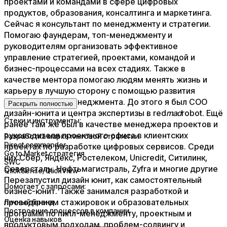
проектами и командами в сфере цифровых
продуктов, образования, консалтинга и маркетинга.
Сейчас я консультант по менеджменту и стратегии.
Помогаю фаундерам, топ-менеджменту и
руководителям организовать эффективное
управление стратегией, проектами, командой и
бизнес-процессами на всех стадиях. Также в
качестве ментора помогаю людям менять жизнь и
карьеру в лучшую сторону с помощью развития
метанавыков и менеджмента. До этого я был COO
Раскрыть полностью
дизайн-юнита и центра экспертизы в red
mad
robot. Ещё
Стеки и инструменты:
ранее там же был в качестве менеджера проектов и
руководителя проектного офиса в клиентских
Разработка маркетинговой стратегии
Direct commander
проектах по разработке цифровых сервисов. Среди
Go to Market стратегия
них Сбер, Яндекс, Ростелеком, Unicredit, Ситилинк,
SWC
Северсталь, Нефтьмагистраль, Zyfra и многие другие
QlickSense/QlickView
Перезапустил дизайн юнит, как самостоятельный
Помогает с запросами:
бизнес-юнит. Также занимался разработкой и
проведением стажировок и образовательных
Личный бренд
Построение процессов в компании
программ по пипл-менеджменту, проектным и
Оценка навыков
продуктовым подходам, проблем-солвингу и