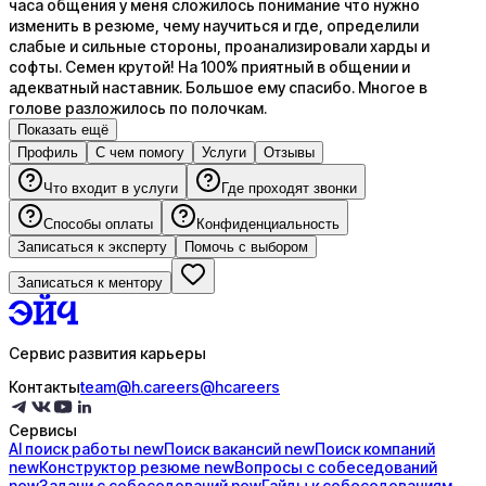
часа общения у меня сложилось понимание что нужно
изменить в резюме, чему научиться и где, определили
слабые и сильные стороны, проанализировали харды и
софты. Семен крутой! На 100% приятный в общении и
адекватный наставник. Большое ему спасибо. Многое в
голове разложилось по полочкам.
Показать ещё
Профиль
С чем помогу
Услуги
Отзывы
Что входит в услуги
Где проходят звонки
Способы оплаты
Конфиденциальность
Записаться к эксперту
Помочь с выбором
Записаться к ментору
Сервис развития карьеры
Контакты
team@h.careers
@hcareers
Сервисы
AI поиск
работы
new
Поиск
вакансий
new
Поиск
компаний
new
Конструктор
резюме
new
Вопросы с
собеседований
new
Задачи с
собеседований
new
Гайды к
собеседованиям