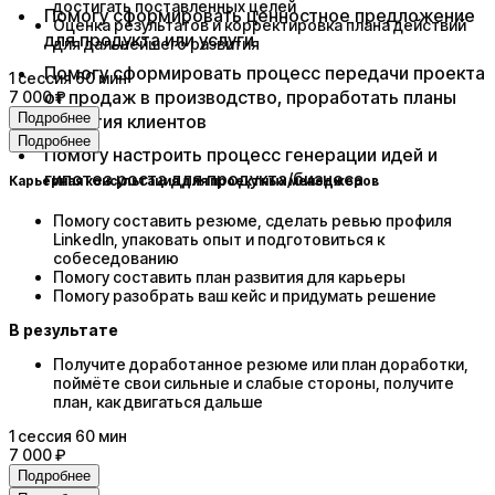
достигать поставленных целей
Помогу сформировать ценностное предложение
Оценка результатов и корректировка плана действий
для продукта или услуги
для дальнейшего развития
Помогу сформировать процесс передачи проекта
1
сессия
60 мин
от продаж в производство, проработать планы
7 000 ₽
Подробнее
развития клиентов
Подробнее
Помогу настроить процесс генерации идей и
гипотез роста для продукта/бизнеса​
Карьерная консультация для проектных менеджеров
Помогу составить резюме, сделать ревью профиля
LinkedIn, упаковать опыт и подготовиться к
собеседованию
Помогу составить план развития для карьеры
Помогу разобрать ваш кейс и придумать решение
В результате
Получите доработанное резюме или план доработки,
поймёте свои сильные и слабые стороны, получите
план, как двигаться дальше
1
сессия
60 мин
7 000 ₽
Подробнее