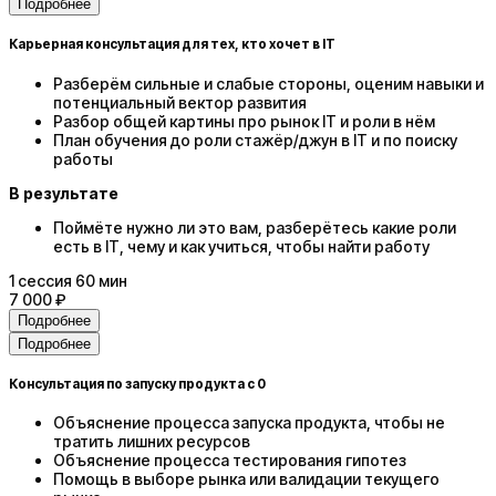
Подробнее
Карьерная консультация для тех, кто хочет в IT
Разберём сильные и слабые стороны, оценим навыки и
потенциальный вектор развития
Разбор общей картины про рынок IT и роли в нём
План обучения до роли стажёр/джун в IT и по поиску
работы
В результате
Поймёте нужно ли это вам, разберётесь какие роли
есть в IT, чему и как учиться, чтобы найти работу
1
сессия
60 мин
7 000 ₽
Подробнее
Подробнее
Консультация по запуску продукта с 0
Объяснение процесса запуска продукта, чтобы не
тратить лишних ресурсов
Объяснение процесса тестирования гипотез
Помощь в выборе рынка или валидации текущего