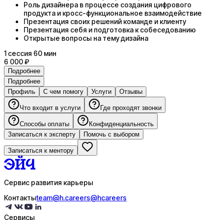
Роль дизайнера в процессе создания цифрового
продукта и кросс-функциональное взаимодействие
Презентация своих решений команде и клиенту
Презентация себя и подготовка к собеседованию
Открытые вопросы на тему дизайна
1
сессия
60 мин
6 000 ₽
Подробнее
Подробнее
Профиль
С чем помогу
Услуги
Отзывы
Что входит в услуги
Где проходят звонки
Способы оплаты
Конфиденциальность
Записаться к эксперту
Помочь с выбором
Записаться к ментору
Сервис развития карьеры
Контакты
team@h.careers
@hcareers
Сервисы