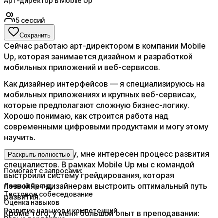
Арт-директор в Mobile Up
5
сессий
Сохранить
Сейчас работаю арт-директором в компании Mobile
Up, которая занимается дизайном и разработкой
мобильных приложений и веб-сервисов.
Как дизайнер интерфейсов — я специализируюсь на
мобильных приложениях и крупных веб-сервисах,
которые предполагают сложную бизнес-логику.
Хорошо понимаю, как строится работа над
современными цифровыми продуктами и могу этому
научить.
Как арт-директору, мне интересен процесс развития
Раскрыть полностью
специалистов. В рамках Mobile Up мы с командой
Помогает с запросами:
выстроили систему грейдирования, которая
позволяет дизайнерам выстроить оптимальный путь
Личный бренд
Тестовое собеседование
развития.
Оценка навыков
Развитие навыков и компетенций
Кроме того, у меня большой опыт в преподавании: