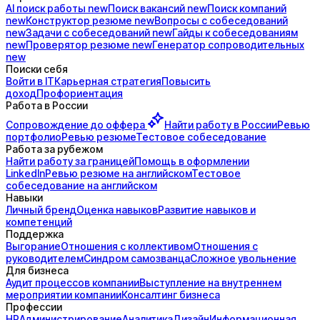
AI поиск
работы
new
Поиск
вакансий
new
Поиск
компаний
new
Конструктор
резюме
new
Вопросы с
собеседований
new
Задачи с
собеседований
new
Гайды к
собеседованиям
new
Проверятор
резюме
new
Генератор
сопроводительных
new
Поиски себя
Войти в IT
Карьерная стратегия
Повысить
доход
Профориентация
Работа в России
Сопровождение до
оффера
Найти работу в России
Ревью
портфолио
Ревью резюме
Тестовое собеседование
Работа за рубежом
Найти работу за границей
Помощь в оформлении
LinkedIn
Ревью резюме на английском
Тестовое
собеседование на английском
Навыки
Личный бренд
Оценка навыков
Развитие навыков и
компетенций
Поддержка
Выгорание
Отношения с коллективом
Отношения с
руководителем
Синдром самозванца
Сложное увольнение
Для бизнеса
Аудит процессов компании
Выступление на внутреннем
мероприятии компании
Консалтинг бизнеса
Профессии
HR
Администрирование
Аналитика
Дизайн
Информационная