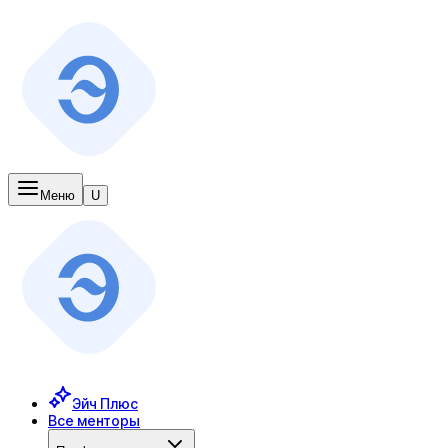
Меню
U
Эйч Плюс
Все менторы