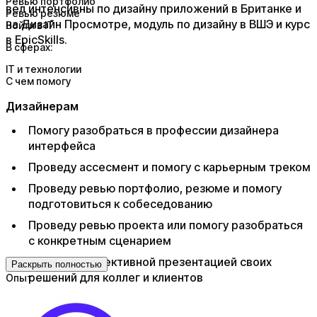
Ревью портфолио
вел интенсивны по дизайну приложений в Британке и
Ревью резюме
на Дизайн Просмотре, модуль по дизайну в ВШЭ и курс
Войти в IT
в EpicSkills.
В сферах:
IT и технологии
С чем помогу
Дизайнерам
Помогу разобраться в профессии дизайнера
интерфейса
Проведу ассесмент и помогу с карьерным треком
Проведу ревью портфолио, резюме и помогу
подготовиться к собеседованию
Проведу ревью проекта или помогу разобраться
с конкретным сценарием
Помогу с эффективной презентацией своих
Раскрыть полностью
решений для коллег и клиентов
Опыт
Бизнесу