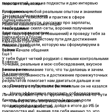
мероприятий, хожу на подкасты и даю интервью
Помогает с запросами:
Я поделюсь с тобой реальным опытом и знаниями
Профориентация
Тестовое собеседование
актуальных технологий и практик в сфере
Оценка навыков
кибербезопасности, расскажу про зарплаты,
Развитие навыков и компетенций
необходимые скилл-сеты, воронки получения
Ревью резюме
Аудит процессов компании
заветных офферов (и повышений) и проведу тебя за
Найти работу в России
руку по всему тернистому пути для достижения
Карьерная стратегия
именно твоей цели, которую мы сформулируем в
Повысить доход
самом начале общения
Войти в IT
Ещё 1
У тебя будет четкий роудмэп с явными контрольными
В сферах:
точками, реальные и мок-собеседования, вкусное
резюме и понимание того, что ты делаешь и зачем.
Банки и финтех
IT и технологии
Именно осознанность и достижение промежуточных
С чем помогу
результатов помогает нам двигаться дальше и не
Помогу разобраться с резюме
сворачивать с пути, каким бы тяжелым он не казался
Научу эффективно проходить собеседования
Лично я прошел путь от фронтенда, захватив по-пути
бэкенд, фуллстэк, тимлидство (и прочие роли
Отвечу на все вопросы, связанные с
продуктовой разработки), дойдя в итоге до ИБ (и
кибербезопасностью
руководства им), выявив для себя именно то, что