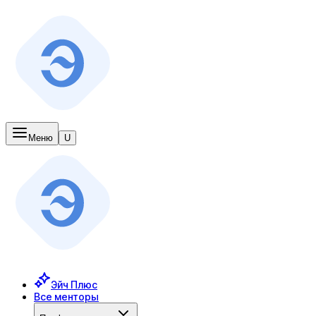
Меню
U
Эйч Плюс
Все менторы