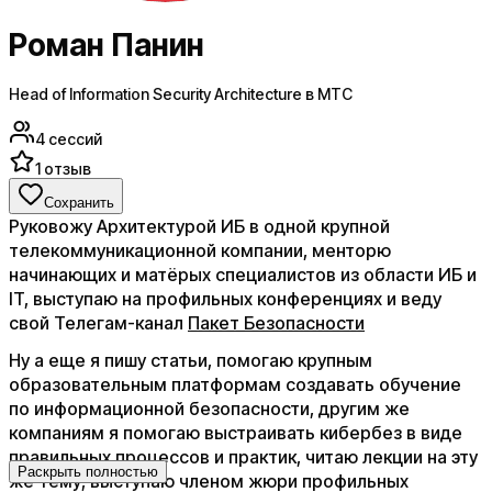
Роман Панин
Head of Information Security Architecture в МТС
4
сессий
1
отзыв
Сохранить
Руковожу Архитектурой ИБ в одной крупной
телекоммуникационной компании, менторю
начинающих и матёрых специалистов из области ИБ и
IT, выступаю на профильных конференциях и веду
свой Телегам-канал
Пакет Безопасности
​Ну а еще я пишу статьи, помогаю крупным
образовательным платформам создавать обучение
по информационной безопасности, другим же
компаниям я помогаю выстраивать кибербез в виде
правильных процессов и практик, читаю лекции на эту
Раскрыть полностью
же тему, выступаю членом жюри профильных