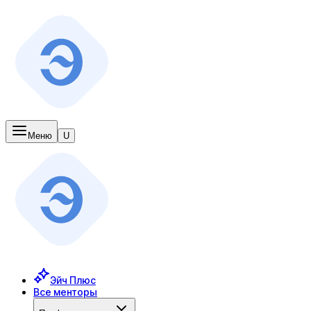
Меню
U
Эйч Плюс
Все менторы