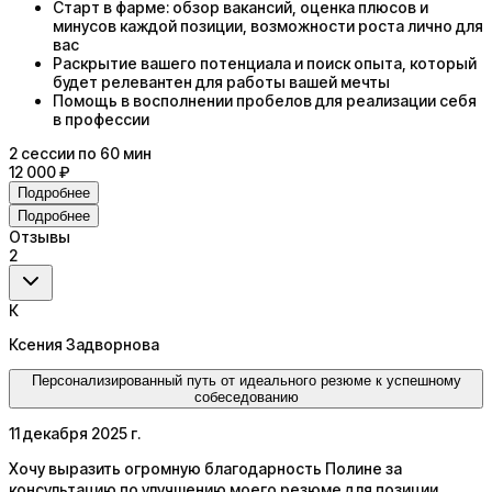
Старт в фарме: обзор вакансий, оценка плюсов и
минусов каждой позиции, возможности роста лично для
вас
Раскрытие вашего потенциала и поиск опыта, который
будет релевантен для работы вашей мечты
Помощь в восполнении пробелов для реализации себя
в профессии
2
сессии
по 60 мин
12 000 ₽
Подробнее
Подробнее
Отзывы
2
К
Ксения Задворнова
Персонализированный путь от идеального резюме к успешному
собеседованию
11 декабря 2025 г.
Хочу выразить огромную благодарность Полине за
консультацию по улучшению моего резюме для позиции