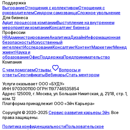
Поддержка
Выгорание
Отношения с коллективом
Отношения с
руководителем
Синдром самозванца
Сложное увольнение
Для бизнеса
Аудит процессов компании
Выступление на внутреннем
мероприятии компании
Консалтинг бизнеса
Профессии
HR
Администрирование
Аналитика
Дизайн
Информационная
безопасность
Искусственный
интеллект
Исследования
Консалтинг
Контент
Маркетинг
Менед
жмент
Наука и
образование
Офис
Поддержка
Предпринимательство
Компания
С чем помогаем
Отзывы
Вопросы и
ответы
Сертификаты
Вебинары
Стать ментором
Услуги оказывает
ООО «БУДУ»
ИНН
9703001100
ОГРН
1197746535854
Адрес:
125009, г. Москва, ул. Большая Никитская, д. 21/18, стр. 1,
ком. 12
Платформа принадлежит
ООО «Эйч Карьера»
Copyright © 2020-2025
Сервис развития карьеры Эйч
. Все
права защищены.
Политика конфиденциальности
Пользовательское