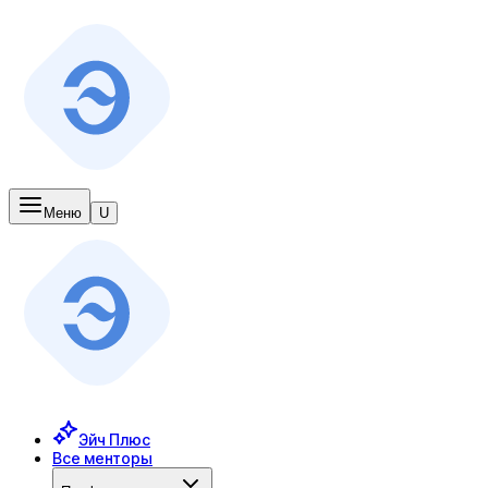
Меню
U
Эйч Плюс
Все менторы