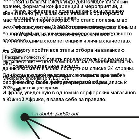
опыт в вашем бэкграунде для каждой вакансии
врачей, форматы конференций и мероприятий, и
Научу эффективно искать вакансии и успешно
значительно улучшила свои навыки в ораторском
проходить собеседования
мастерстве и переговорах, что стало полезным во
всех сферах жизни. С 2023 года я амбассадор One
Расскажу о том, в чем отличия между различными
Young World, где занимаюсь вопросами ментального
позициями, их плюсы и минусы, а также о
здоровья​.
необходимых компетенциях и личных качествах
Помогу пройти все этапы отбора на вакансию
А в 2025
Раскрыть полностью
Научу, как составить привлекательное резюме и
​Путешествия — неотъемлемая часть моей жизни. На
Опыт
сопроводительное письмо
данный момент в моем послужном списке 34 страны.
E
Однажды в одной из поездок я открыла для себя
Расскажу, как правильно заполнить профиль в
Medical science liaison
, ESTEVE
серфинг- это была любовь с первой волны​
LinkedIn, чтобы рекрутеры сами обращались к
2025 — настоящее время
вам
​И фразу, увиденную в одном из серферских магазинов
в Южной Африке, я взяла себе за правило:
When in doubt- paddle out