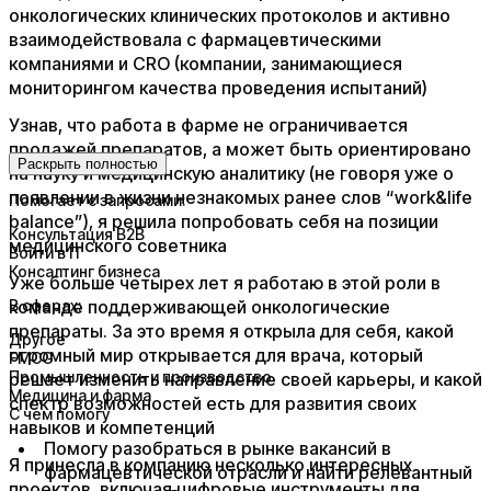
онкологических клинических протоколов и активно
взаимодействовала с фармацевтическими
компаниями и CRO (компании, занимающиеся
мониторингом качества проведения испытаний)​
​Узнав, что работа в фарме не ограничивается
продажей препаратов, а может быть ориентировано
Раскрыть полностью
на науку и медицинскую аналитику (не говоря уже о
появлении в жизни незнакомых ранее слов “work&life
Помогает с запросами:
balance”), я решила попробовать себя на позиции
Консультация B2B
медицинского советника​
Войти в IT
Консалтинг бизнеса
​Уже больше четырех лет я работаю в этой роли в
команде поддерживающей онкологические
В сферах:
препараты. За это время я открыла для себя, какой
Другое
огромный мир открывается для врача, который
FMCG
Промышленность и производство
решает изменить направление своей карьеры, и какой
Медицина и фарма
спектр возможностей есть для развития своих
С чем помогу
навыков и компетенций ​
Помогу разобраться в рынке вакансий в
​Я принесла в компанию несколько интересных
фармацевтической отрасли и найти релевантный
проектов, включая цифровые инструменты для