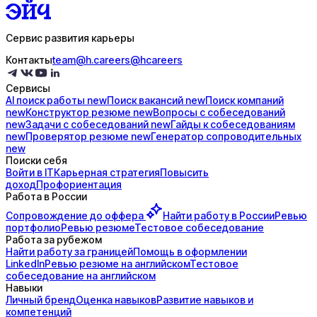
Сервис развития карьеры
Контакты
team@h.careers
@hcareers
Сервисы
AI поиск
работы
new
Поиск
вакансий
new
Поиск
компаний
new
Конструктор
резюме
new
Вопросы с
собеседований
new
Задачи с
собеседований
new
Гайды к
собеседованиям
new
Проверятор
резюме
new
Генератор
сопроводительных
new
Поиски себя
Войти в IT
Карьерная стратегия
Повысить
доход
Профориентация
Работа в России
Сопровождение до
оффера
Найти работу в России
Ревью
портфолио
Ревью резюме
Тестовое собеседование
Работа за рубежом
Найти работу за границей
Помощь в оформлении
LinkedIn
Ревью резюме на английском
Тестовое
собеседование на английском
Навыки
Личный бренд
Оценка навыков
Развитие навыков и
компетенций