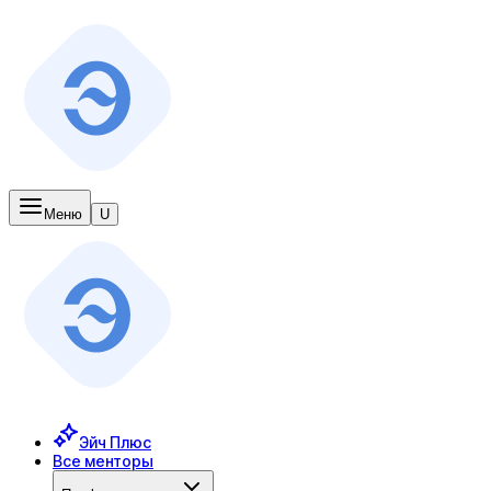
Меню
U
Эйч Плюс
Все менторы