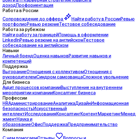
доход
Профориентация
Работа в России
Сопровождение до
оффера
Найти работу в России
Ревью
портфолио
Ревью резюме
Тестовое собеседование
Работа за рубежом
Найти работу за границей
Помощь в оформлении
LinkedIn
Ревью резюме на английском
Тестовое
собеседование на английском
Навыки
Личный бренд
Оценка навыков
Развитие навыков и
компетенций
Поддержка
Выгорание
Отношения с коллективом
Отношения с
руководителем
Синдром самозванца
Сложное увольнение
Для бизнеса
Аудит процессов компании
Выступление на внутреннем
мероприятии компании
Консалтинг бизнеса
Профессии
HR
Администрирование
Аналитика
Дизайн
Информационная
безопасность
Искусственный
интеллект
Исследования
Консалтинг
Контент
Маркетинг
Менед
жмент
Наука и
образование
Офис
Поддержка
Предпринимательство
Компания
С чем помогаем
Отзывы
Вопросы и