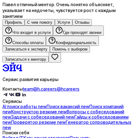
Павел отличный ментор. Очень понятно объясняет,
указывает на недочеты, чувствуется рост с каждым
занятием
Профиль
С чем помогу
Услуги
Отзывы
Что входит в услуги
Где проходят звонки
Способы оплаты
Конфиденциальность
Записаться к эксперту
Помочь с выбором
Записаться к ментору
Сервис развития карьеры
Контакты
team@h.careers
@hcareers
Сервисы
AI поиск
работы
new
Поиск
вакансий
new
Поиск
компаний
new
Конструктор
резюме
new
Вопросы с
собеседований
new
Задачи с
собеседований
new
Гайды к
собеседованиям
new
Проверятор
резюме
new
Генератор
сопроводительных
new
Поиски себя
Войти в IT
Карьерная стратегия
Повысить