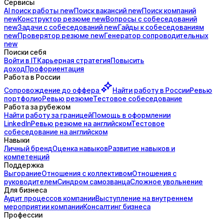
Сервисы
AI поиск
работы
new
Поиск
вакансий
new
Поиск
компаний
new
Конструктор
резюме
new
Вопросы с
собеседований
new
Задачи с
собеседований
new
Гайды к
собеседованиям
new
Проверятор
резюме
new
Генератор
сопроводительных
new
Поиски себя
Войти в IT
Карьерная стратегия
Повысить
доход
Профориентация
Работа в России
Сопровождение до
оффера
Найти работу в России
Ревью
портфолио
Ревью резюме
Тестовое собеседование
Работа за рубежом
Найти работу за границей
Помощь в оформлении
LinkedIn
Ревью резюме на английском
Тестовое
собеседование на английском
Навыки
Личный бренд
Оценка навыков
Развитие навыков и
компетенций
Поддержка
Выгорание
Отношения с коллективом
Отношения с
руководителем
Синдром самозванца
Сложное увольнение
Для бизнеса
Аудит процессов компании
Выступление на внутреннем
мероприятии компании
Консалтинг бизнеса
Профессии