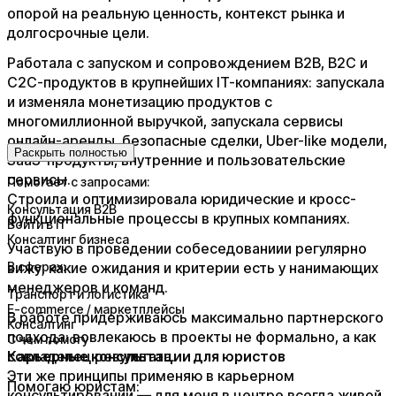
опорой на реальную ценность, контекст рынка и
долгосрочные цели.
Работала с запуском и сопровождением B2B, B2C и
C2C-продуктов в крупнейших IT-компаниях: запускала
и изменяла монетизацию продуктов с
многомиллионной выручкой, запускала сервисы
онлайн-аренды, безопасные сделки, Uber-like модели,
Раскрыть полностью
SaaS-продукты, внутренние и пользовательские
сервисы.
Помогает с запросами:
Строила и оптимизировала юридические и кросс-
Консультация B2B
функциональные процессы в крупных компаниях.
Войти в IT
Консалтинг бизнеса
Участвую в проведении собеседовании
и регулярно
вижу, какие ожидания и критерии есть у нанимающих
В сферах:
менеджеров и команд.
Транспорт и логистика
E-commerce / маркетплейсы
В работе придерживаюсь максимально партнерского
Консалтинг
подхода: вовлекаюсь в проекты не формально, а как
С чем помогу
совладелец результата.
Карьерные консультации для юристов
Эти же принципы применяю в карьерном
Помогаю юристам:
консультировании — для меня в центре всегда живой