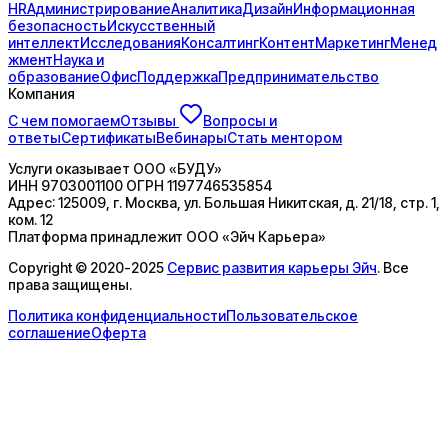
HR
Администрирование
Аналитика
Дизайн
Информационная
безопасность
Искусственный
интеллект
Исследования
Консалтинг
Контент
Маркетинг
Менед
жмент
Наука и
образование
Офис
Поддержка
Предпринимательство
Компания
С чем помогаем
Отзывы
Вопросы и
ответы
Сертификаты
Вебинары
Стать ментором
Услуги оказывает
ООО «БУДУ»
ИНН
9703001100
ОГРН
1197746535854
Адрес:
125009, г. Москва, ул. Большая Никитская, д. 21/18, стр. 1,
ком. 12
Платформа принадлежит
ООО «Эйч Карьера»
Copyright © 2020-2025
Сервис развития карьеры Эйч
. Все
права защищены.
Политика конфиденциальности
Пользовательское
соглашение
Оферта