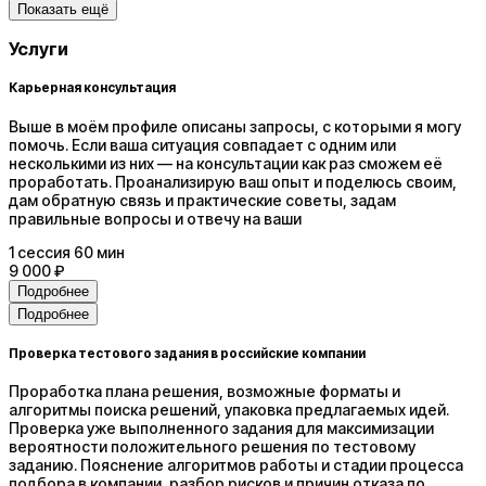
Показать ещё
Услуги
Карьерная консультация
Выше в моём профиле описаны запросы, с которыми я могу
помочь. Если ваша ситуация совпадает с одним или
несколькими из них — на консультации как раз сможем её
проработать. Проанализирую ваш опыт и поделюсь своим,
дам обратную связь и практические советы, задам
правильные вопросы и отвечу на ваши
1
сессия
60 мин
9 000 ₽
Подробнее
Подробнее
Проверка тестового задания в российские компании
Проработка плана решения, возможные форматы и
алгоритмы поиска решений, упаковка предлагаемых идей.
Проверка уже выполненного задания для максимизации
вероятности положительного решения по тестовому
заданию. Пояснение алгоритмов работы и стадии процесса
подбора в компании, разбор рисков и причин отказа по