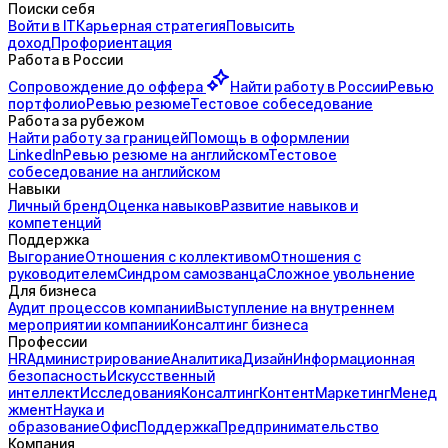
Поиски себя
Войти в IT
Карьерная стратегия
Повысить
доход
Профориентация
Работа в России
Сопровождение до
оффера
Найти работу в России
Ревью
портфолио
Ревью резюме
Тестовое собеседование
Работа за рубежом
Найти работу за границей
Помощь в оформлении
LinkedIn
Ревью резюме на английском
Тестовое
собеседование на английском
Навыки
Личный бренд
Оценка навыков
Развитие навыков и
компетенций
Поддержка
Выгорание
Отношения с коллективом
Отношения с
руководителем
Синдром самозванца
Сложное увольнение
Для бизнеса
Аудит процессов компании
Выступление на внутреннем
мероприятии компании
Консалтинг бизнеса
Профессии
HR
Администрирование
Аналитика
Дизайн
Информационная
безопасность
Искусственный
интеллект
Исследования
Консалтинг
Контент
Маркетинг
Менед
жмент
Наука и
образование
Офис
Поддержка
Предпринимательство
Компания