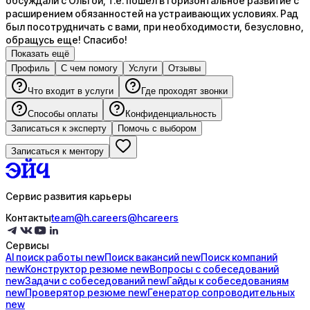
обсуждали с Ольгой, т.е. пошел в горизонтальное развитие с
расширением обязанностей на устраивающих условиях. Рад
был посотрудничать с вами, при необходимости, безусловно,
обращусь еще! Спасибо!
Показать ещё
Профиль
С чем помогу
Услуги
Отзывы
Что входит в услуги
Где проходят звонки
Способы оплаты
Конфиденциальность
Записаться к эксперту
Помочь с выбором
Записаться к ментору
Сервис развития карьеры
Контакты
team@h.careers
@hcareers
Сервисы
AI поиск
работы
new
Поиск
вакансий
new
Поиск
компаний
new
Конструктор
резюме
new
Вопросы с
собеседований
new
Задачи с
собеседований
new
Гайды к
собеседованиям
new
Проверятор
резюме
new
Генератор
сопроводительных
new