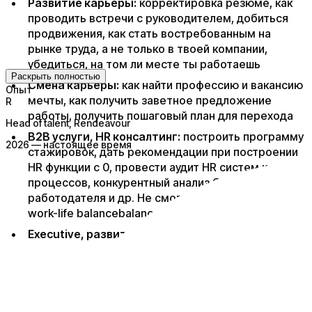
Развитие карьеры:
корректировка резюме, как
проводить встречи с руководителем, добиться
продвижения, как стать востребованным на
рынке труда, а не только в твоей компании,
убедиться, на том ли месте ты работаешь
Раскрыть полностью
Смена карьеры:
как найти профессию и вакансию
Опыт
мечты, как получить заветное предложение
R
работы, получить пошаговый план для перехода
Head of talent
, Rendeavour
B2B услуги, HR консалтинг:
построить программу
2026 — настоящее время
стажировок, дать рекомендации при построении
HR функции с 0, провести аудит HR систем и
процессов, конкурентный анализ бренда
работодателя и др. Не смогу помочь по вопросам
work-life balancebalance
Executive, развитие руководителей и команд