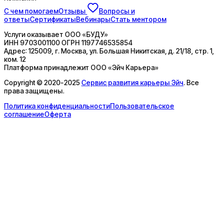
С чем помогаем
Отзывы
Вопросы и
ответы
Сертификаты
Вебинары
Стать ментором
Услуги оказывает
ООО «БУДУ»
ИНН
9703001100
ОГРН
1197746535854
Адрес:
125009, г. Москва, ул. Большая Никитская, д. 21/18, стр. 1,
ком. 12
Платформа принадлежит
ООО «Эйч Карьера»
Copyright © 2020-2025
Сервис развития карьеры Эйч
. Все
права защищены.
Политика конфиденциальности
Пользовательское
соглашение
Оферта