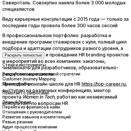
Северсталь. Совокупно наняла более 3 000 молодых
специалистов
Веду карьерные консультации с 2015 года — только за
последние годы провела более 300 часов сессий
В профессиональном портфолио: разработка и
внедрение программ стажировок с нуля, полный цикл
подбора и адаптации сотрудников разного уровня, а
также разработка и проведение HR branding проектов
Раскрыть полностью
и мероприятий во всех компаниях: хакатоны,
Стеки и инструменты:
чемпионаты для разработчиков, образовательно-
рекрутинговые школы
Разработка маркетинговой стратегии
Customer Journey Mapping
Преподаю в онлайн-школе для HR
https://top-career.ru
,
Microsoft office
выступаю на различных конференциях, ментор
Помогает с запросами:
проекта
Women in Tech
, работаю как независимый
Личный бренд
консультант по вопросам HR
Перейти из фриланса в найм
Отношения с руководителем
Развитие навыков и компетенций
Ревью резюме
Аудит процессов компании