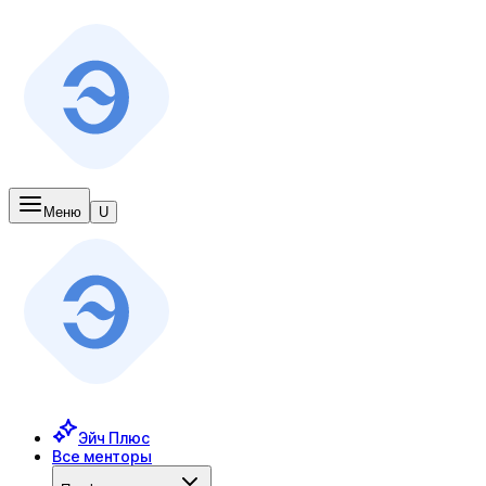
Меню
U
Эйч Плюс
Все менторы