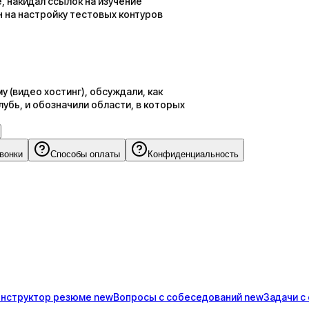
, накидал ссылок на изучение
 на настройку тестовых контуров
 (видео хостинг), обсуждали, как
бь, и обозначили области, в которых
звонки
Способы оплаты
Конфиденциальность
онструктор
резюме
new
Вопросы с
собеседований
new
Задачи с