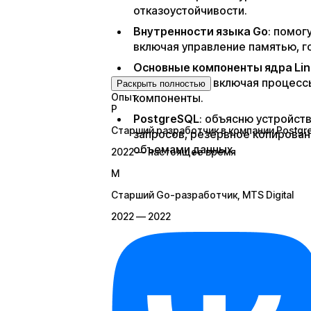
отказоустойчивости.
Внутренности языка Go
: помог
включая управление памятью, г
Основные компоненты ядра Lin
с ядром Linux, включая процес
Раскрыть полностью
Опыт
компоненты.
P
PostgreSQL
: объясню устройст
Старший разработчик в компании Postgr
запросов, резервное копирован
объемами данных.​ ​
2022 — настоящее время
M
Старший Go-разработчик
, MTS Digital
2022 — 2022