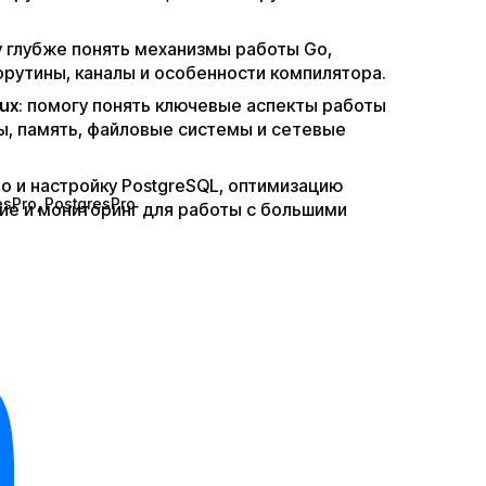
у глубже понять механизмы работы Go,
орутины, каналы и особенности компилятора.
ux
: помогу понять ключевые аспекты работы
сы, память, файловые системы и сетевые
во и настройку PostgreSQL, оптимизацию
esPro
, PostgresPro
ие и мониторинг для работы с большими