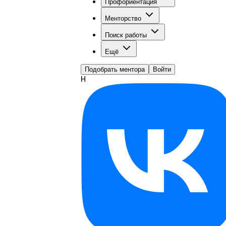
Профориентация
Менторство
Поиск работы
Ещё
Подобрать ментора
Войти
Н