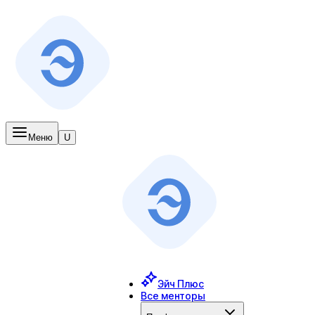
Меню
U
Эйч Плюс
Все менторы