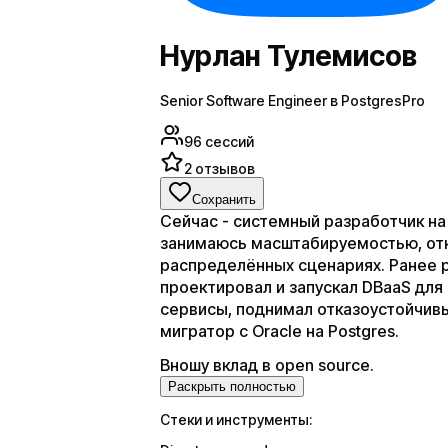
Нурлан Тулемисов
Senior Software Engineer в PostgresPro
96
сессий
2
отзывов
Сохранить
Сейчас - системный разработчик на
занимаюсь масштабируемостью, отк
распределённых сценариях. Ранее 
проектировал и запускал DBaaS для
сервисы, поднимал отказоустойчивы
мигратор с Oracle на Postgres.
Вношу вклад в open source.
Раскрыть полностью
Стеки и инструменты: