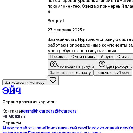
потестировал уровень знаний в тематике
покомпонентно. Ожидаю примерный план
S
Sergey L
27 февраля 2025 г.
Задизайнили с Нурланом сложную систему
работают определенные компоненты вглу
мне требуется подтянуть знания.
Профиль
С чем помогу
Услуги
Отзывы
Что входит в услуги
Где проходят 
Записаться к эксперту
Помочь с выбором
Записаться к ментору
Сервис развития карьеры
Контакты
team@h.careers
@hcareers
Сервисы
AI поиск
работы
new
Поиск
вакансий
new
Поиск
компаний
new
К
резюме
new
Генератор
сопроводительных
new