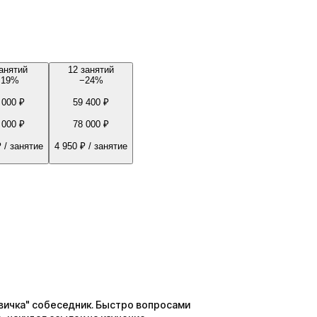
анятий
12 занятий
−
19
%
−
24
%
 000 ₽
59 400 ₽
 000 ₽
78 000 ₽
₽
/ занятие
4 950 ₽
/ занятие
вичка" собеседник. Быстро вопросами