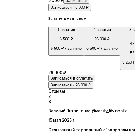
5 000 ₽
Записаться
Записаться · 5 000 ₽
Занятия с ментором
1 занятие
4 занятия
8 з
6 500 ₽
26 000 ₽
42
6 500 ₽
/ занятие
6 500 ₽
/ занятие
52
5 250 
26 000 ₽
Записаться и оплатить
Записаться · 26 000 ₽
Отзывы
2
В
Василий Литвиненко @vasiliy_litvinenko
15 мая 2025 г.
Отзывчивый терпеливый к "вопросам но