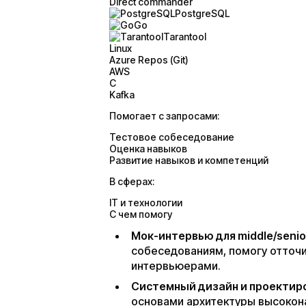
Direct commander
PostgreSQL
Go
Tarantool
Linux
Azure Repos (Git)
AWS
C
Kafka
Помогает с запросами:
Тестовое собеседование
Оценка навыков
Развитие навыков и компетенций
В сферах:
IT и технологии
С чем помогу
Мок-интервью для middle/seni
собеседованиям, помогу отточи
интервьюерами.
Системный дизайн и проектиро
основами архитектуры высокон