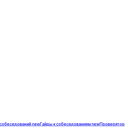
собеседований
new
Гайды к
собеседованиям
new
Проверятор