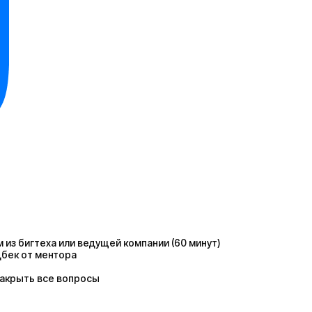
з бигтеха или ведущей компании (60 минут)
дбек от ментора
закрыть все вопросы