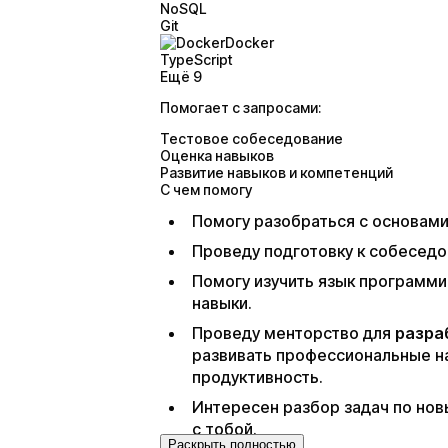
NoSQL
Git
Docker
TypeScript
Ещё 9
Помогает с запросами:
Тестовое собеседование
Оценка навыков
Развитие навыков и компетенций
С чем помогу
Помогу разобраться с основам
Проведу подготовку к собеседо
Помогу изучить язык программ
навыки.
Проведу менторство для
разра
развивать профессиональные на
продуктивность.
Интересен разбор задач по нов
с тобой.
Раскрыть полностью