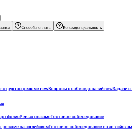
звонки
Способы оплаты
Конфиденциальность
онструктор
резюме
new
Вопросы с
собеседований
new
Задачи с
ия
ортфолио
Ревью резюме
Тестовое собеседование
 резюме на английском
Тестовое собеседование на английском