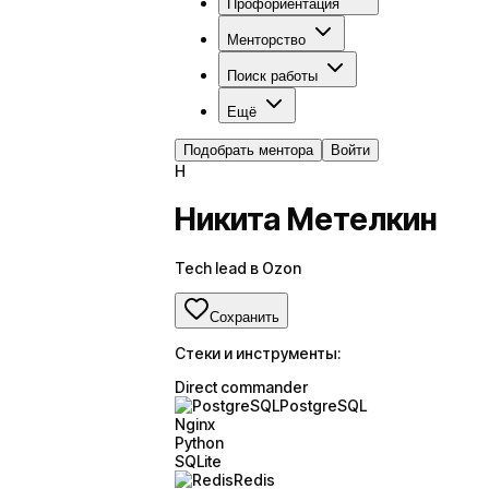
Профориентация
Менторство
Поиск работы
Ещё
Подобрать ментора
Войти
Н
Никита Метелкин
Tech lead в Ozon
Сохранить
Стеки и инструменты:
Direct commander
PostgreSQL
Nginx
Python
SQLite
Redis