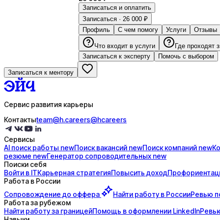
Записаться и оплатить
Записаться · 26 000 ₽
Профиль
С чем помогу
Услуги
Отзывы
Что входит в услуги
Где проходят 
Записаться к эксперту
Помочь с выбором
Записаться к ментору
Сервис развития карьеры
Контакты
team@h.careers
@hcareers
Сервисы
AI поиск
работы
new
Поиск
вакансий
new
Поиск
компаний
new
К
резюме
new
Генератор
сопроводительных
new
Поиски себя
Войти в IT
Карьерная стратегия
Повысить доход
Профориентац
Работа в России
Сопровождение до
оффера
Найти работу в России
Ревью п
Работа за рубежом
Найти работу за границей
Помощь в оформлении LinkedIn
Ревью
Навыки