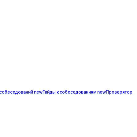
собеседований
new
Гайды к
собеседованиям
new
Проверятор