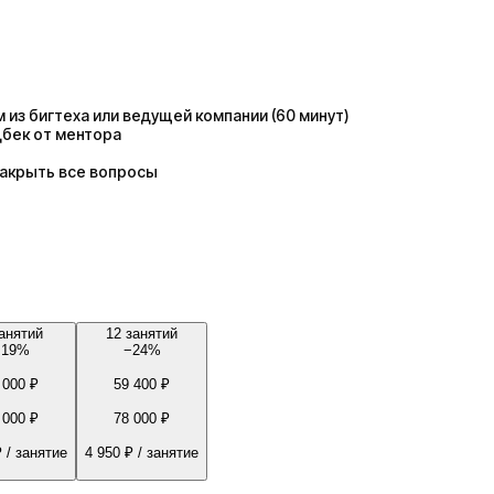
з бигтеха или ведущей компании (60 минут)
дбек от ментора
закрыть все вопросы
анятий
12 занятий
−
19
%
−
24
%
 000 ₽
59 400 ₽
 000 ₽
78 000 ₽
₽
/ занятие
4 950 ₽
/ занятие