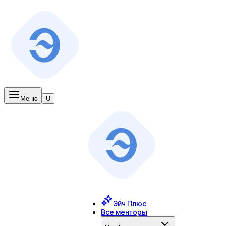
Меню
U
Эйч Плюс
Все менторы