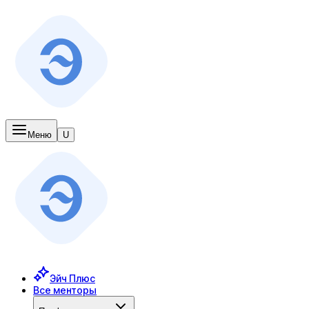
Меню
U
Эйч Плюс
Все менторы