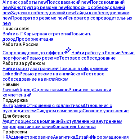
AI поиск
работы
new
Поиск
вакансий
new
Поиск
компаний
new
Конструктор
резюме
new
Вопросы с
собеседований
new
Задачи с
собеседований
new
Гайды к
собеседованиям
new
Проверятор
резюме
new
Генератор
сопроводительных
new
Поиски себя
Войти в IT
Карьерная стратегия
Повысить
доход
Профориентация
Работа в России
Сопровождение до
оффера
Найти работу в России
Ревью
портфолио
Ревью резюме
Тестовое собеседование
Работа за рубежом
Найти работу за границей
Помощь в оформлении
LinkedIn
Ревью резюме на английском
Тестовое
собеседование на английском
Навыки
Личный бренд
Оценка навыков
Развитие навыков и
компетенций
Поддержка
Выгорание
Отношения с коллективом
Отношения с
руководителем
Синдром самозванца
Сложное увольнение
Для бизнеса
Аудит процессов компании
Выступление на внутреннем
мероприятии компании
Консалтинг бизнеса
Профессии
HR
Администрирование
Аналитика
Дизайн
Информационная