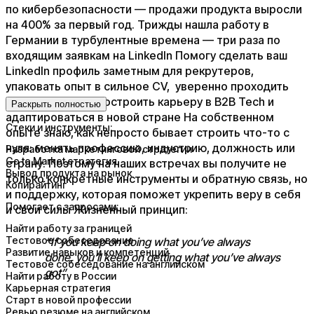
по кибербезопасности — продажи продукта выросли
на 400% за первый год. Трижды нашла работу в
Германии в турбулентные времена — три раза по
входящим заявкам на LinkedIn Помогу сделать ваш
LinkedIn профиль заметным для рекрутеров,
упаковать опыт в сильное CV, уверенно проходить
собеседования, построить карьеру в B2B Tech и
Раскрыть полностью
адаптироваться в новой стране На собственном
Стеки и инструменты:
опыте знаю, как непросто бывает строить что-то с
нуля: менять профессию, индустрию, должность или
Разработка маркетинговой стратегии
Go to Market стратегия
страну. Поэтому на наших встречах вы получите не
Вывод продукта на рынок
только конкретные инструменты и обратную связь, но
Копирайтинг
и поддержку, которая поможет укрепить веру в себя
Помогает с запросами:
и свои силы Жизненный принцип:
Найти работу за границей
Тестовое собеседование
“If you keep on doing what you’ve always
Развитие навыков и компетенций
done, you’ll keep on getting what you’ve always
Тестовое собеседование на английском
got”
Найти работу в России
Карьерная стратегия
Старт в новой профессии
Ревью резюме на английском