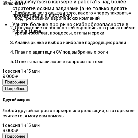
Продвинуться в карьере и работать над более
Включает:
стратегическими задачами (а не только делать
Разбор вашего опыта и того, как его «переупаковать»
презентации и листовки)
под требования европейских компаний
Узнать больше про рынок кибербезопасности в
Обсуждение особенностей европейского рынка найма:
РФ и в мире
уровни зарплат, процессы, этапы и сроки
Анализ рынка и выбор наиболее подходящих ролей
План по адаптации CV под выбранные роли
Ответы на ваши любые вопросы по теме
1
сессия
1 ч 15 мин
9 000 ₽
Подробнее
Подробнее
Другой запрос
Любой другой запрос о карьере или релокации, с которым вы
считаете, я могу вам помочь
1
сессия
1 ч 15 мин
9 000 ₽
Подробнее