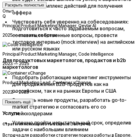
Раскрыть полностью
пошаговый комплекс действий для получения
Опыт
оффера
Q
Чувствовать себя уверенно на собеседованиях:
Principal Product Marketing Manager
, Qevlar AI
подготовиться к часто задаваемым вопросам,
составить собственные вопросы, провести
2025 — настоящее время
тестовое интервью (mock interview) на английском
или русском языках
Principal Product Marketing Manager
, Code Intelligence
Для продуктовых маркетологов, продактов и b2b
2023 — 2025
маркетологов
Подобрать работающие маркетинг инструменты
Product Marketing Lead
, Container xChange
для продвижения B2B-продуктов как на
российском, так и на рынках Европы и США
2022 — 2023
Запустить новые продукты, разработать go-to-
Показать ещё
market стратегию и согласовать его со
Услуги
стейкхолдерами
Успешно пройти испытательный срок, определив
Cтратегия поиска работы в Европе (1 встреча)
задачи с наибольшим влиянием
Встреча для разработки стратегии поиска работы в Европе.