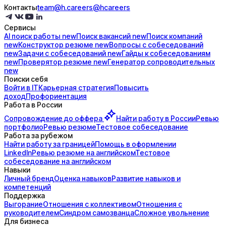
Контакты
team@h.careers
@hcareers
Сервисы
AI поиск
работы
new
Поиск
вакансий
new
Поиск
компаний
new
Конструктор
резюме
new
Вопросы с
собеседований
new
Задачи с
собеседований
new
Гайды к
собеседованиям
new
Проверятор
резюме
new
Генератор
сопроводительных
new
Поиски себя
Войти в IT
Карьерная стратегия
Повысить
доход
Профориентация
Работа в России
Сопровождение до
оффера
Найти работу в России
Ревью
портфолио
Ревью резюме
Тестовое собеседование
Работа за рубежом
Найти работу за границей
Помощь в оформлении
LinkedIn
Ревью резюме на английском
Тестовое
собеседование на английском
Навыки
Личный бренд
Оценка навыков
Развитие навыков и
компетенций
Поддержка
Выгорание
Отношения с коллективом
Отношения с
руководителем
Синдром самозванца
Сложное увольнение
Для бизнеса