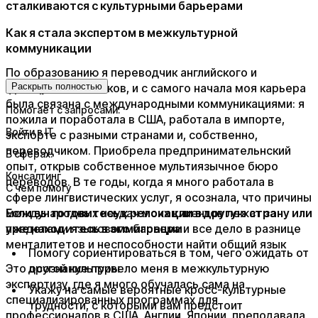
сталкиваются с культурными барьерами
Как я стала экспертом в межкультурной
коммуникации
По образованию я переводчик английского и
французского языков, и с самого начала моя карьера
Раскрыть полностью
была связана с международными коммуникациями: я
Помогает с запросами:
пожила и поработала в США, работала в импорте,
Войти в IT
экспорте с разными странами и, собственно,
переводчиком. Приобрела предпринимательнский
В сферах:
опыт, открыв собственное мультиязычное бюро
Консалтинг
переводов. В те годы, когда я много работала в
С чем помогу
сфере лингвистических услуг, я осознала, что причины
международных неудач моих клиентов лежат за
Если вы готовитесь к релокации в другую страну или
пределами языкового барьера и все дело в разнице
уже находитесь в эммиграции
менталитетов и неспособности найти общий язык
Помогу сориентироваться в том, чего ожидать от
Это осознание привело меня в межкультурную
другой культуры
экспертизу, где я много обучалась сама на
Укажу на самые вероятные кросс-культурные
специализированных программах для
трудности, с которыми вам предстоит
профессионалов в США, Англии, Японии, преподавала