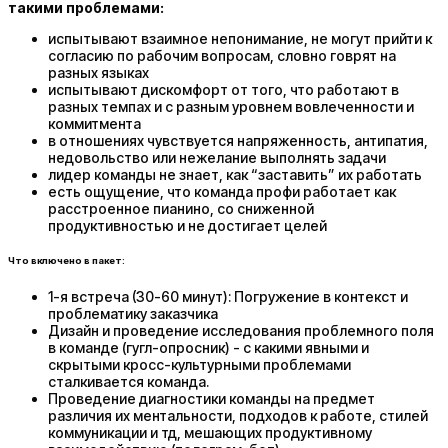
такими проблемами:
испытывают взаимное непонимание, не могут прийти к
согласию по рабочим вопросам, словно говрят на
разных языках
испытывают дискомфорт от того, что работают в
разных темпах и с разным уровнем вовлеченности и
коммитмента
в отношениях чувствуется напряженность, антипатия,
недовольство или нежелание выполнять задачи
лидер команды не знает, как “заставить” их работать
есть ощущение, что команда профи работает как
расстроенное пианино, со сниженной
продуктивностью и не достигает целей
Что включено в пакет:
1-я встреча (30-60 минут): Погружение в контекст и
проблематику заказчика
Дизайн и проведение исследования проблемного поля
в команде (гугл-опросник) - с какими явными и
скрытыми кросс-культурными проблемами
сталкивается команда.
Проведение диагностики команды на предмет
различия их ментальности, подходов к работе, стилей
коммуникации и тд, мешающих продуктивному