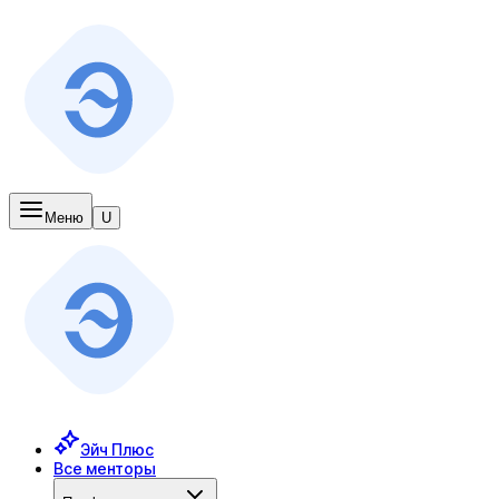
Меню
U
Эйч Плюс
Все менторы