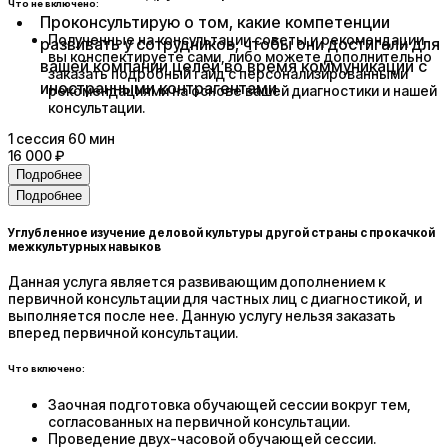
Что не включено:
Проконсультирую о том, какие компетенции
Полученные на консультации советы и рекомендации
развивать у сотрудников, чтобы они достигали для
вы конспектируете сами, либо можете дополнительно
вашей компании целей во время коммуникации с
заказать подробный гайд с персонализированными
иностранными контрагентами
рекомендациями на основе вашей диагностики и нашей
консультации.
1
сессия
60 мин
16 000 ₽
Подробнее
Подробнее
Углубленное изучение деловой культуры другой страны с прокачкой
межкультурных навыков
Данная услуга является развивающим дополнением к
первичной консультации для частных лиц с диагностикой, и
выполняется после нее. Данную услугу нельзя заказать
вперед первичной консультации.
Что включено:
Заочная подготовка обучающей сессии вокруг тем,
согласованных на первичной консультации.
Проведение двух-часовой обучающей сессии.