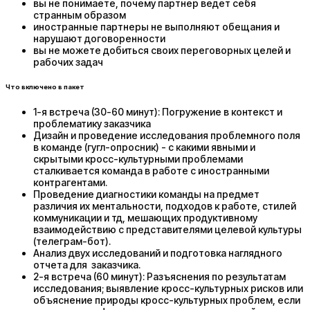
вы не понимаете, почему партнер ведет себя
странным образом
иностранные партнеры не выполняют обещания и
нарушают договоренности
вы не можете добиться своих переговорных целей и
рабочих задач
Что включено в пакет
1-я встреча (30-60 минут): Погружение в контекст и
проблематику заказчика
Дизайн и проведение исследования проблемного поля
в команде (гугл-опросник) - с какими явными и
скрытыми кросс-культурными проблемами
сталкивается команда в работе с иностранными
контрагентами.
Проведение диагностики команды на предмет
различия их ментальности, подходов к работе, стилей
коммуникации и тд, мешающих продуктивному
взаимодействию с представителями целевой культуры
(телеграм-бот).
Анализ двух исследований и подготовка наглядного
отчета для заказчика.
2-я встреча (60 минут): Разъяснения по результатам
исследования; выявление кросс-культурных рисков или
объяснение природы кросс-культурных проблем, если