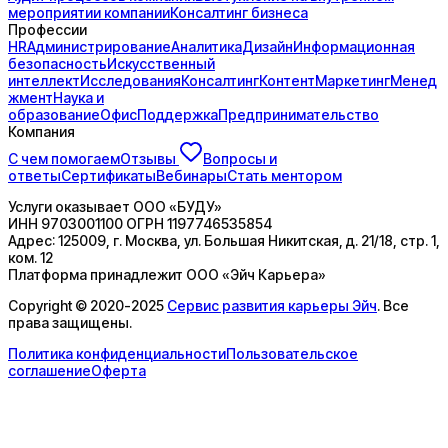
мероприятии компании
Консалтинг бизнеса
Профессии
HR
Администрирование
Аналитика
Дизайн
Информационная
безопасность
Искусственный
интеллект
Исследования
Консалтинг
Контент
Маркетинг
Менед
жмент
Наука и
образование
Офис
Поддержка
Предпринимательство
Компания
С чем помогаем
Отзывы
Вопросы и
ответы
Сертификаты
Вебинары
Стать ментором
Услуги оказывает
ООО «БУДУ»
ИНН
9703001100
ОГРН
1197746535854
Адрес:
125009, г. Москва, ул. Большая Никитская, д. 21/18, стр. 1,
ком. 12
Платформа принадлежит
ООО «Эйч Карьера»
Copyright © 2020-2025
Сервис развития карьеры Эйч
. Все
права защищены.
Политика конфиденциальности
Пользовательское
соглашение
Оферта