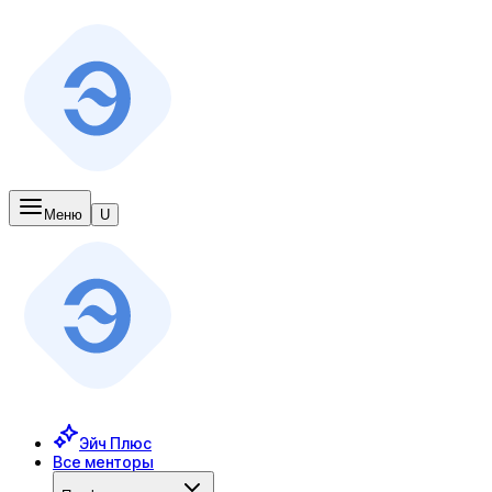
Меню
U
Эйч Плюс
Все менторы