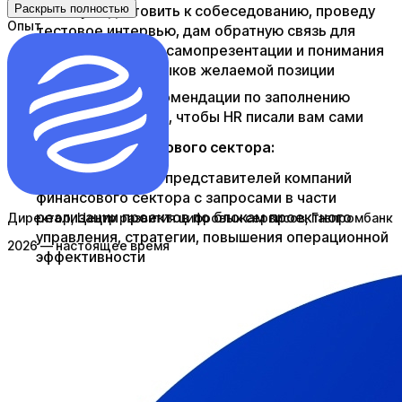
Раскрыть полностью
Помогу подготовить к собеседованию, проведу
Опыт
тестовое интервью, дам обратную связь для
развития навыков самопрезентации и понимания
соответствия навыков желаемой позиции
Предоставлю рекомендации по заполнению
профиля в LinkedIn, чтобы HR писали вам сами
Для компаний финансового сектора:
Проконсультирую представителей компаний
финансового сектора с запросами в части
реализации проектов по блокам проектного
Директор, Центр развития цифровых сервисов
, Газпромбанк
управления, стратегии, повышения операционной
2026 — настоящее время
эффективности
Составлю план работ с рекомендациями по
внедрению, включая quick-wins
Определю возможные сценарии реализации