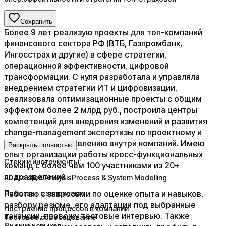
Сохранить
Более 9 лет реализую проекты для топ-компаний
финансового сектора РФ (ВТБ, Газпромбанк,
Ингосстрах и другие) в сфере стратегии,
операционной эффективности, цифровой
трансформации. С нуля разработала и управляла
внедрением стратегии ИТ и цифровизации,
реализовала оптимизационные проекты с общим
эффектом более 2 млрд руб., построила центры
компетенций для внедрения изменений и развития
change-management экспертизы по проектному и
процессному управлению внутри компаний. Имею
Раскрыть полностью
опыт организации работы кросс-функциональных
Стеки и инструменты:
команд с более чем 100 участниками из 20+
подразделений
AI-Assisted AnalysisProcess & System Modelling
Работаю с запросами по оценке опыта и навыков,
Помогает с запросами:
разбору резюме, его адаптации под выбранные
Построение процессов в компании
вакансии, провожу тестовые интервью. Также
Тестовое собеседование
Оценка навыков