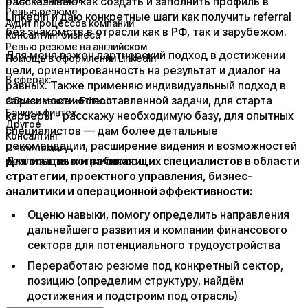
рассказываю как создать и заполнить профиль в
Ревью резюме
LinkedIn и даю конкретные шаги как получить referral
Аудит процессов компании
без знакомств в отрасли как в РФ, так и зарубежом.
Консалтинг бизнеса
Ревью резюме на английском
Для меня важен партнерский подход в достижении
Помощь в оформлении LinkedIn
цели, ориентированность на результат и диалог на
В сферах:
равных. Также применяю индивидуальный подход в
зависимости от поставленной задачи, для старта
Образование и Edtech
Банки и финтех
карьеры - расскажу необходимую базу, для опытных
Другое
специалистов — дам более детальные
Консалтинг
рекомендации, расширение видения и возможностей
С чем помогу
реализация потребности
Для опытных и начинающих специалистов в области
стратегии, проектного управления, бизнес-
аналитики и операционной эффективности:
Оценю навыки, помогу определить направления
дальнейшего развития и компании финансового
сектора для потенциального трудоустройства
Переработаю резюме под конкретный сектор,
позицию (определим структуру, найдём
достижения и подстроим под отрасль)