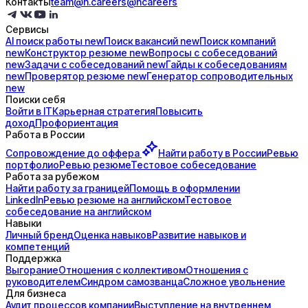
Контакты
team@h.careers
@hcareers
Сервисы
AI поиск
работы
new
Поиск
вакансий
new
Поиск
компаний
new
Конструктор
резюме
new
Вопросы с
собеседований
new
Задачи с
собеседований
new
Гайды к
собеседованиям
new
Проверятор
резюме
new
Генератор
сопроводительных
new
Поиски себя
Войти в IT
Карьерная стратегия
Повысить
доход
Профориентация
Работа в России
Сопровождение до
оффера
Найти работу в России
Ревью
портфолио
Ревью резюме
Тестовое собеседование
Работа за рубежом
Найти работу за границей
Помощь в оформлении
LinkedIn
Ревью резюме на английском
Тестовое
собеседование на английском
Навыки
Личный бренд
Оценка навыков
Развитие навыков и
компетенций
Поддержка
Выгорание
Отношения с коллективом
Отношения с
руководителем
Синдром самозванца
Сложное увольнение
Для бизнеса
Аудит процессов компании
Выступление на внутреннем