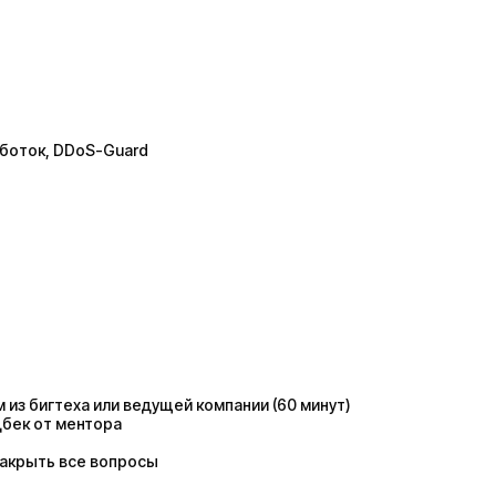
аботок
, DDoS-Guard
з бигтеха или ведущей компании (60 минут)
дбек от ментора
закрыть все вопросы