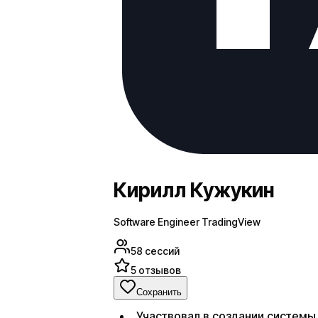
Кирилл Кужукин
Software Engineer TradingView
58
сессий
5
отзывов
Сохранить
Участвовал в создании системы