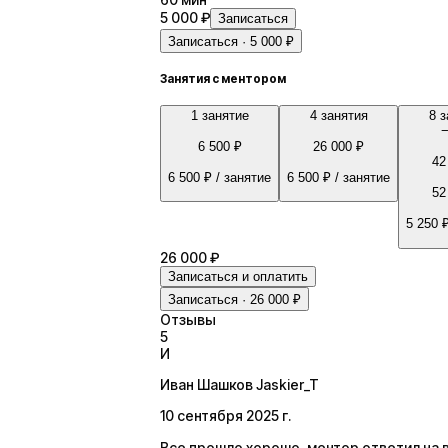
5 000 ₽
Записаться
Записаться · 5 000 ₽
Занятия с ментором
1 занятие
4 занятия
8 з
6 500 ₽
26 000 ₽
42
6 500 ₽
/ занятие
6 500 ₽
/ занятие
52
5 250 
26 000 ₽
Записаться и оплатить
Записаться · 26 000 ₽
Отзывы
5
И
Иван Шашков Jaskier_T
10 сентября 2025 г.
Все прошло хорошо, ментор ответил на 