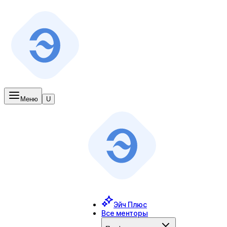
Меню
U
Эйч Плюс
Все менторы