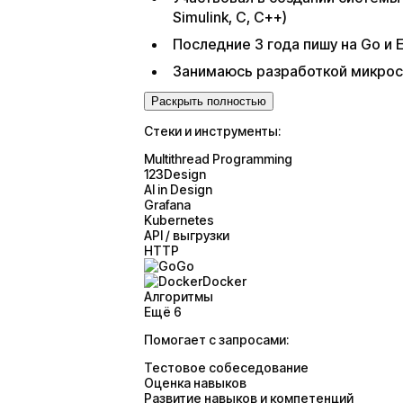
Simulink, C, C++)
Последние 3 года пишу на Go и E
Занимаюсь разработкой микросе
Раскрыть полностью
Стеки и инструменты:
Multithread Programming
123Design
AI in Design
Grafana
Kubernetes
API / выгрузки
HTTP
Go
Docker
Алгоритмы
Ещё 6
Помогает с запросами:
Тестовое собеседование
Оценка навыков
Развитие навыков и компетенций