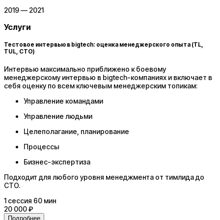
2019 — 2021
Услуги
Тестовое интервью в bigtech: оценка менеджерского опыта (TL,
TUL, CTO)
Интервью максимально приближено к боевому
менеджерскому интервью в bigtech-компаниях и включает в
себя оценку по всем ключевым менеджерским топикам:
Управление командами
Управление людьми
Целеполагание, планирование
Процессы
Бизнес-экспертиза
Подходит для любого уровня менеджмента от тимлида до
CTO.
1
сессия
60 мин
20 000 ₽
Подробнее