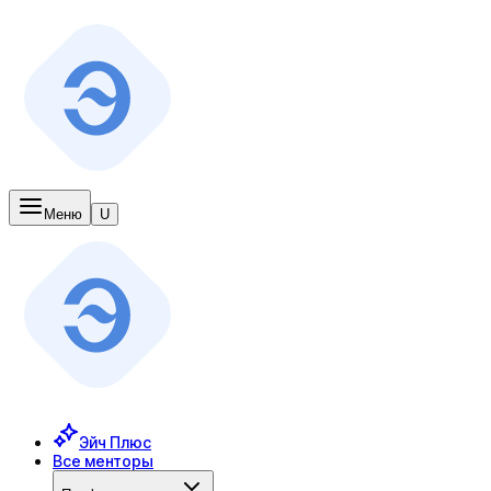
Меню
U
Эйч Плюс
Все менторы