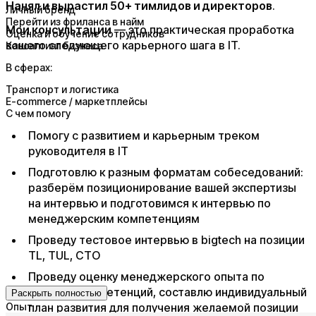
Нанял и вырастил 50+ тимлидов и директоров
.
Личный бренд
Перейти из фриланса в найм
Мои консультации
— это практическая проработка
Оценка и обучение сотрудников
вашего следующего карьерного шага в IT.
Консалтинг бизнеса
В сферах:
Транспорт и логистика
E-commerce / маркетплейсы
С чем помогу
Помогу с развитием и карьерным треком
руководителя в IT
Подготовлю к разным форматам собеседований:
разберём позиционирование вашей экспертизы
на интервью и подготовимся к интервью по
менеджерским компетенциям
Проведу тестовое интервью в bigtech на позиции
TL, TUL, CTO
Проведу оценку менеджерского опыта по
матрице компетенций, составлю индивидуальный
Раскрыть полностью
Опыт
план развития для получения желаемой позиции