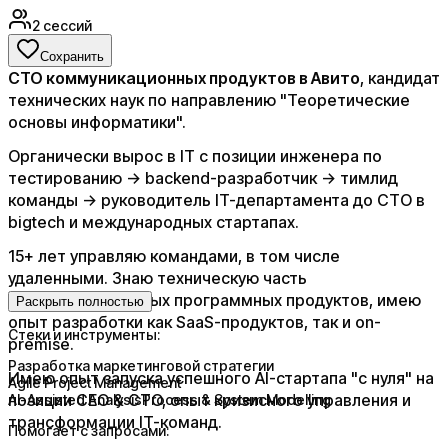
2
сессий
Сохранить
СТО коммуникационных продуктов в Авито
, кандидат
технических наук по направлению "Теоретические
основы информатики".
Органически вырос в IT с позиции инженера по
тестированию -> backend-разработчик -> тимлид
команды -> руководитель IT-департамента до CTO в
bigtech и международных стартапах.
15+ лет управляю командами, в том числе
удаленными. Знаю техническую часть
высоконагруженных программных продуктов, имею
Раскрыть полностью
опыт разработки как SaaS-продуктов, так и on-
Стеки и инструменты:
premise.
Разработка маркетинговой стратегии
Имею опыт запуска успешного AI-стартапа "с нуля" на
Agile Project Management
позиции CEO & CTO, опыт кризисного управления и
AI-Assisted AnalysisProcess & System Modelling
трансформации IT-команд.
Помогает с запросами: