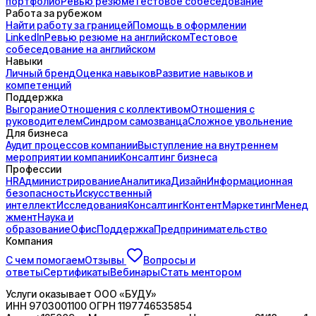
портфолио
Ревью резюме
Тестовое собеседование
Работа за рубежом
Найти работу за границей
Помощь в оформлении
LinkedIn
Ревью резюме на английском
Тестовое
собеседование на английском
Навыки
Личный бренд
Оценка навыков
Развитие навыков и
компетенций
Поддержка
Выгорание
Отношения с коллективом
Отношения с
руководителем
Синдром самозванца
Сложное увольнение
Для бизнеса
Аудит процессов компании
Выступление на внутреннем
мероприятии компании
Консалтинг бизнеса
Профессии
HR
Администрирование
Аналитика
Дизайн
Информационная
безопасность
Искусственный
интеллект
Исследования
Консалтинг
Контент
Маркетинг
Менед
жмент
Наука и
образование
Офис
Поддержка
Предпринимательство
Компания
С чем помогаем
Отзывы
Вопросы и
ответы
Сертификаты
Вебинары
Стать ментором
Услуги оказывает
ООО «БУДУ»
ИНН
9703001100
ОГРН
1197746535854