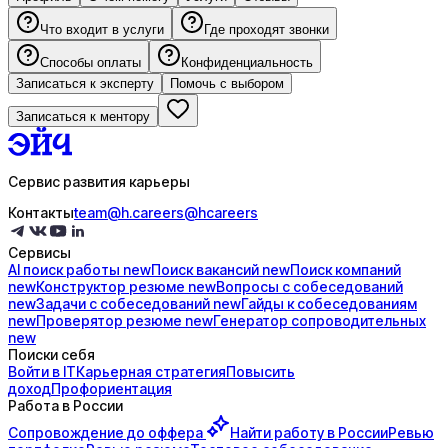
Что входит в услуги
Где проходят звонки
Способы оплаты
Конфиденциальность
Записаться к эксперту
Помочь с выбором
Записаться к ментору
Сервис развития карьеры
Контакты
team@h.careers
@hcareers
Сервисы
AI поиск
работы
new
Поиск
вакансий
new
Поиск
компаний
new
Конструктор
резюме
new
Вопросы с
собеседований
new
Задачи с
собеседований
new
Гайды к
собеседованиям
new
Проверятор
резюме
new
Генератор
сопроводительных
new
Поиски себя
Войти в IT
Карьерная стратегия
Повысить
доход
Профориентация
Работа в России
Сопровождение до
оффера
Найти работу в России
Ревью