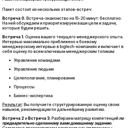
Пакет состоит из нескольких этапов-встреч:
Встреча 0.
Встреча-знакомство на 15-20 минут: бесплатно.
На ней обсуждаем и приоритезируем ваши цели и задачи,
которые будем решать.
Встреча 1.
Оценка вашего текущего менеджерского опыта.
Интервью максимально приближено к боевому
менеджерскому интервью в bigtech-компаниях и включает в
себя оценку по всем ключевым менеджерским топикам:
Управление командами
Управление людьми
Целеполагание, планирование
Процессы
Бизнес-экспертиза
Результат
: Вы получаете структурированную оценку своих
навыков, рекомендации по дальнейшему развитию.
Встреча 2
и
Встреча 3
. Разбираем матрицу компетенций
по
предварительно сделанному вами домашнему заданию
.
Совместно проговариваем ожидания и выявляем зоны