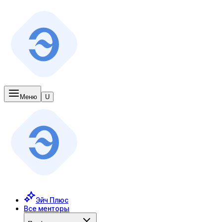
Меню
U
Эйч Плюс
Все менторы