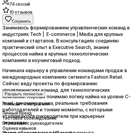
74
сессий
10
отзывов
Сохранить
Занимаюсь формированием управленческих команд в
индустриях Tech | E-commerce | Media для крупных
компаний и стартапов. В консультациях соединяю
практический опыт в Executive Search, знание
процессов найма в крупных технологических
компаниях и коучинговый подход.
​Начинала карьеру в управлении командами продаж в
международных компаниях сегмента Fashion Retail. ​
Сейчас веду проекты по формированию
управленческих команд для технологических
Раскрыть полностью
компаний. Хорошо понимаю логику найма на уровне C-
level, динамику рынка, реальные требования
Помогает с запросами:
работодателей и тонкие моменты, с которыми
Личный бренд
сталкиваются руководители при карьерных
Тестовое собеседование
переходах.
Отношения с руководителем
Оценка навыков
​Имею образование в HR менеджменте