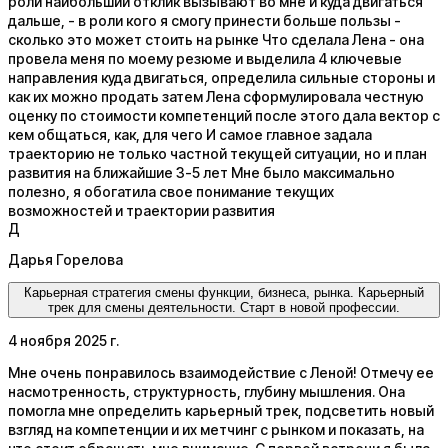
роли наибольший отклик вызывают во мне и куда двигаться
дальше, - в роли кого я смогу принести больше пользы -
сколько это может стоить на рынке Что сделала Лена - она
провела меня по моему резюме и выделила 4 ключевые
направления куда двигаться, определила сильные стороны и
как их можно продать затем Лена сформулировала честную
оценку по стоимости компетенций после этого дала вектор с
кем общаться, как, для чего И самое главное задала
траекторию не только частной текущей ситуации, но и план
развития на ближайшие 3-5 лет Мне было максимально
полезно, я обогатила свое понимание текущих
возможностей и траектории развития
Д
Дарья Горелова
Карьерная стратегия смены функции, бизнеса, рынка. Карьерный
трек для смены деятельности. Старт в новой профессии.
4 ноября 2025 г.
Мне очень понравилось взаимодействие с Леной! Отмечу ее
насмотренность, структурность, глубину мышления. Она
помогла мне определить карьерный трек, подсветить новый
взгляд на компетенции и их метчинг с рынком и показать, на