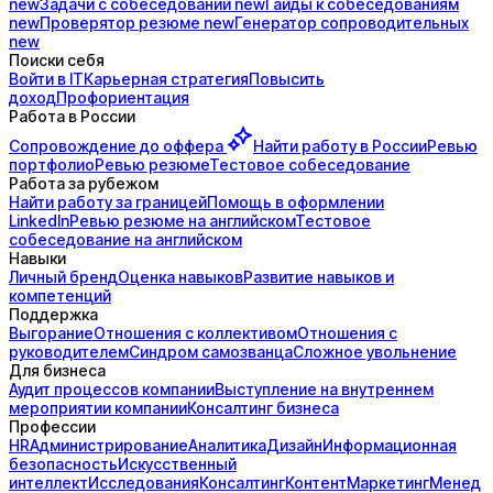
new
Задачи с
собеседований
new
Гайды к
собеседованиям
new
Проверятор
резюме
new
Генератор
сопроводительных
new
Поиски себя
Войти в IT
Карьерная стратегия
Повысить
доход
Профориентация
Работа в России
Сопровождение до
оффера
Найти работу в России
Ревью
портфолио
Ревью резюме
Тестовое собеседование
Работа за рубежом
Найти работу за границей
Помощь в оформлении
LinkedIn
Ревью резюме на английском
Тестовое
собеседование на английском
Навыки
Личный бренд
Оценка навыков
Развитие навыков и
компетенций
Поддержка
Выгорание
Отношения с коллективом
Отношения с
руководителем
Синдром самозванца
Сложное увольнение
Для бизнеса
Аудит процессов компании
Выступление на внутреннем
мероприятии компании
Консалтинг бизнеса
Профессии
HR
Администрирование
Аналитика
Дизайн
Информационная
безопасность
Искусственный
интеллект
Исследования
Консалтинг
Контент
Маркетинг
Менед