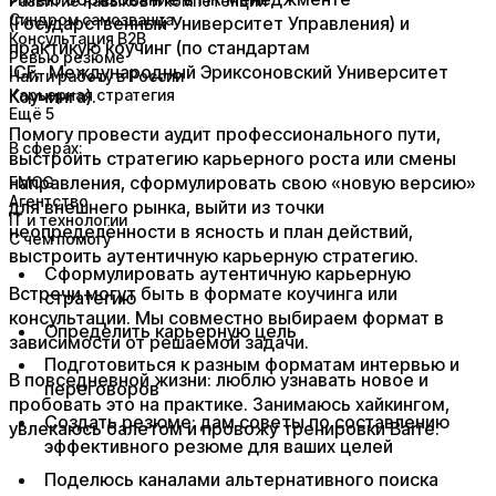
Развитие навыков и компетенций
Синдром самозванца
(Государственный Университет Управления) и
Консультация B2B
практикую коучинг (по стандартам
Ревью резюме
ICF, Международный Эриксоновский Университет
Найти работу в России
Коучинга)​.
Карьерная стратегия
Ещё 5
​Помогу провести аудит профессионального пути,
В сферах:
выстроить стратегию карьерного роста или смены
направления, сформулировать свою «новую версию»
FMCG
Агентство
для внешнего рынка, выйти из точки
IT и технологии
неопределённости в ясность и план действий,
С чем помогу
выстроить аутентичную карьерную стратегию.
Сформулировать аутентичную карьерную
​Встречи могут быть в формате коучинга или
стратегию
консультации. Мы совместно выбираем формат в
Определить карьерную цель
зависимости от решаемой задачи.​
Подготовиться к разным форматам интервью и
​В повседневной жизни: люблю узнавать новое и
переговоров
пробовать это на практике. Занимаюсь хайкингом,
Создать резюме: дам советы по составлению
увлекаюсь балетом и провожу тренировки Barre.
эффективного резюме для ваших целей
Поделюсь каналами альтернативного поиска