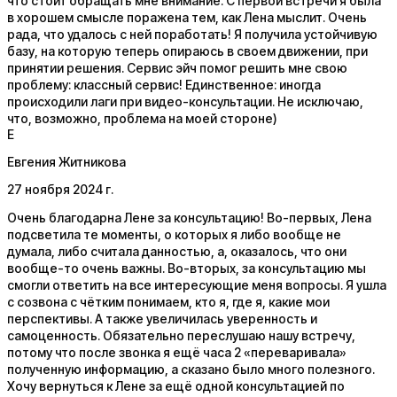
что стоит обращать мне внимание. С первой встречи я была
в хорошем смысле поражена тем, как Лена мыслит. Очень
рада, что удалось с ней поработать! Я получила устойчивую
базу, на которую теперь опираюсь в своем движении, при
принятии решения. Сервис эйч помог решить мне свою
проблему: классный сервис! Единственное: иногда
происходили лаги при видео-консультации. Не исключаю,
что, возможно, проблема на моей стороне)
Е
Евгения Житникова
27 ноября 2024 г.
Очень благодарна Лене за консультацию! Во-первых, Лена
подсветила те моменты, о которых я либо вообще не
думала, либо считала данностью, а, оказалось, что они
вообще-то очень важны. Во-вторых, за консультацию мы
смогли ответить на все интересующие меня вопросы. Я ушла
с созвона с чётким понимаем, кто я, где я, какие мои
перспективы. А также увеличилась уверенность и
самоценность. Обязательно переслушаю нашу встречу,
потому что после звонка я ещё часа 2 «переваривала»
полученную информацию, а сказано было много полезного.
Хочу вернуться к Лене за ещё одной консультацией по