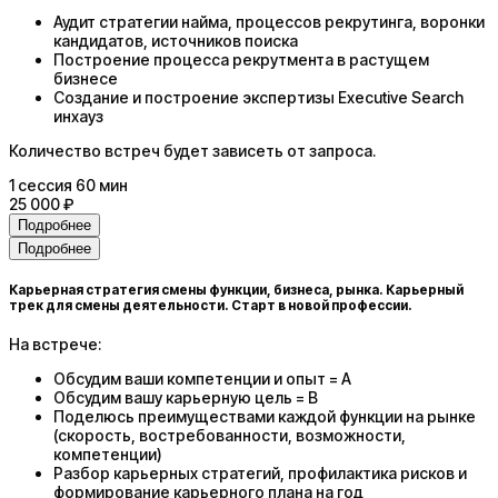
Аудит стратегии найма, процессов рекрутинга, воронки
кандидатов, источников поиска
Построение процесса рекрутмента в растущем
бизнесе
Создание и построение экспертизы Executive Search
инхауз
Количество встреч будет зависеть от запроса.
1
сессия
60 мин
25 000 ₽
Подробнее
Подробнее
Карьерная стратегия смены функции, бизнеса, рынка. Карьерный
трек для смены деятельности. Старт в новой профессии.
На встрече:
Обсудим ваши компетенции и опыт = А
Обсудим вашу карьерную цель = В
Поделюсь преимуществами каждой функции на рынке
(скорость, востребованности, возможности,
компетенции)
Разбор карьерных стратегий, профилактика рисков и
формирование карьерного плана на год