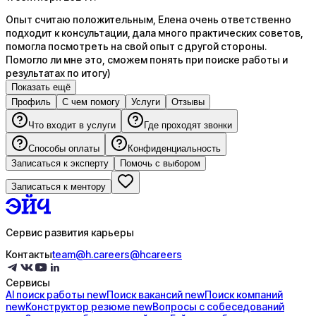
Опыт считаю положительным, Елена очень ответственно
подходит к консультации, дала много практических советов,
помогла посмотреть на свой опыт с другой стороны.
Помогло ли мне это, сможем понять при поиске работы и
результатах по итогу)
Показать ещё
Профиль
С чем помогу
Услуги
Отзывы
Что входит в услуги
Где проходят звонки
Способы оплаты
Конфиденциальность
Записаться к эксперту
Помочь с выбором
Записаться к ментору
Сервис развития карьеры
Контакты
team@h.careers
@hcareers
Сервисы
AI поиск
работы
new
Поиск
вакансий
new
Поиск
компаний
new
Конструктор
резюме
new
Вопросы с
собеседований