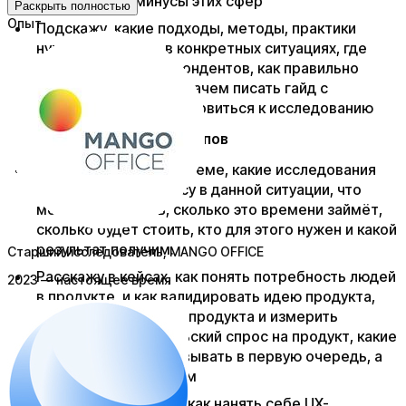
есть плюсы и минусы этих сфер
Раскрыть полностью
Опыт
Подскажу, какие подходы, методы, практики
нужно применять в конкретных ситуациях, где
рекрутировать респондентов, как правильно
составить гипотезы, зачем писать гайд с
вопросами, как подготовиться к исследованию​
Для бизнесменов и стартапов
​Проконсультирую по теме, какие исследования
могут помочь бизнесу в данной ситуации, что
можно применить, сколько это времени займёт,
сколько будет стоить, кто для этого нужен и какой
результат получим.
Старший исследователь
, MANGO OFFICE
Расскажу в кейсах, как понять потребность людей
2023 — настоящее время
в продукте, и как валидировать идею продукта,
как определить цену продукта и измерить
реальный покупательский спрос на продукт, какие
фичи нужно реализовывать в первую очередь, а
что оставить на потом
Составлю план того, как нанять себе UX-