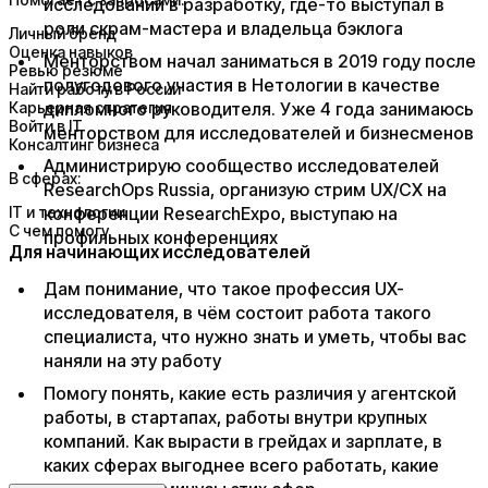
исследований в разработку, где-то выступал в
роли скрам-мастера и владельца бэклога
Личный бренд
Оценка навыков
Менторством начал заниматься в 2019 году после
Ревью резюме
полугодового участия в Нетологии в качестве
Найти работу в России
Карьерная стратегия
дипломного руководителя. Уже 4 года занимаюсь
Войти в IT
менторством для исследователей и бизнесменов
Консалтинг бизнеса
Администрирую сообщество исследователей
В сферах:
ResearchOps Russia, организую стрим UX/CX на
IT и технологии
конференции ResearchExpo, выступаю на
С чем помогу
профильных конференциях​
Для начинающих исследователей
​Дам понимание, что такое профессия UX-
исследователя, в чём состоит работа такого
специалиста, что нужно знать и уметь, чтобы вас
наняли на эту работу
Помогу понять, какие есть различия у агентской
работы, в стартапах, работы внутри крупных
компаний. Как вырасти в грейдах и зарплате, в
каких сферах выгоднее всего работать, какие