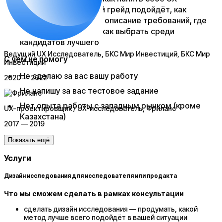
исследователя, какой грейд подойдёт, как
составить правильно описание требований, где
искать специалиста, как выбрать среди
кандидатов лучшего​
Ведущий UX Исследователь, БКС Мир Инвестиций
, БКС Мир
С чем не помогу
Инвестиций
​Не сделаю за вас вашу работу
2020 — 2022
Не напишу за вас тестовое задание
Нет опыта работы с западным рынком (кроме
UX-проектировщик / UX-исследователь
, Фриланс
Казахстана)​
2017 — 2019
Показать ещё
Услуги
Дизайн исследования для исследователя или продакта
Что мы сможем сделать в рамках консультации
сделать дизайн исследования — продумать, какой
метод лучше всего подойдёт в вашей ситуации