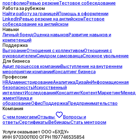
портфолио
Ревью резюме
Тестовое собеседование
Работа за рубежом
Найти работу за границей
Помощь в оформлении
LinkedIn
Ревью резюме на английском
Тестовое
собеседование на английском
Навыки
Личный бренд
Оценка навыков
Развитие навыков и
компетенций
Поддержка
Выгорание
Отношения с коллективом
Отношения с
руководителем
Синдром самозванца
Сложное увольнение
Для бизнеса
Аудит процессов компании
Выступление на внутреннем
мероприятии компании
Консалтинг бизнеса
Профессии
HR
Администрирование
Аналитика
Дизайн
Информационная
безопасность
Искусственный
интеллект
Исследования
Консалтинг
Контент
Маркетинг
Менед
жмент
Наука и
образование
Офис
Поддержка
Предпринимательство
Компания
С чем помогаем
Отзывы
Вопросы и
ответы
Сертификаты
Вебинары
Стать ментором
Услуги оказывает
ООО «БУДУ»
ИНН
9703001100
ОГРН
1197746535854