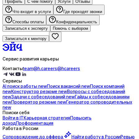
Профиль
С чем помогу
Услуги
Отзывы
Что входит в услуги
Где проходят звонки
Способы оплаты
Конфиденциальность
Записаться к эксперту
Помочь с выбором
Записаться к ментору
Сервис развития карьеры
Контакты
team@h.careers
@hcareers
Сервисы
AI поиск
работы
new
Поиск
вакансий
new
Поиск
компаний
new
Конструктор
резюме
new
Вопросы с
собеседований
new
Задачи с
собеседований
new
Гайды к
собеседованиям
new
Проверятор
резюме
new
Генератор
сопроводительных
new
Поиски себя
Войти в IT
Карьерная стратегия
Повысить
доход
Профориентация
Работа в России
Сопровождение до
оффера
Найти работу в России
Ревью