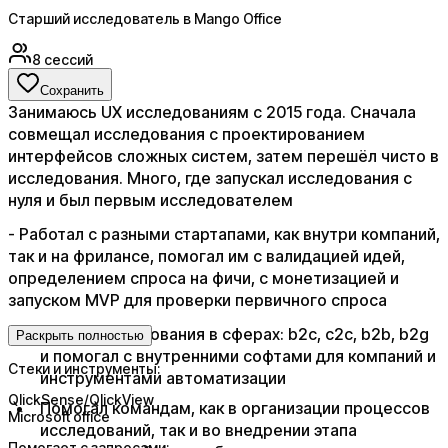
Старший исследователь в Mango Office
8
сессий
Сохранить
Занимаюсь UX исследованиям с 2015 года. Сначала
совмещал исследования с проектированием
интерфейсов сложных систем, затем перешёл чисто в
исследования. Много, где запускал исследования с
нуля и был первым исследователем​
​- Работал с разными стартапами, как внутри компаний,
так и на фрилансе, помогал им с валидацией идей,
определением спроса на фичи, с монетизацией и
запуском MVP для проверки первичного спроса
Делал исследования в сферах: b2c, c2c, b2b, b2g
Раскрыть полностью
и помогал с внутренними софтами для компаний и
Стеки и инструменты:
инструментами автоматизации
QlickSense/QlickView
Помогал командам, как в организации процессов
Microsoft office
исследований, так и во внедрении этапа
Помогает с запросами: