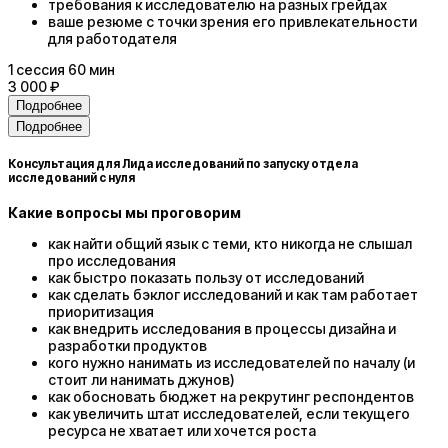
требования к исследователю на разных грейдах
ваше резюме с точки зрения его привлекательности
для работодателя
1
сессия
60 мин
3 000 ₽
Подробнее
Подробнее
Консультация для Лида исследований по запуску отдела
исследований с нуля
Какие вопросы мы проговорим
как найти общий язык с теми, кто никогда не слышал
про исследования
как быстро показать пользу от исследований
как сделать бэклог исследований и как там работает
приоритизация
как внедрить исследования в процессы дизайна и
разработки продуктов
кого нужно нанимать из исследователей по началу (и
стоит ли нанимать джунов)
как обосновать бюджет на рекрутинг респондентов
как увеличить штат исследователей, если текущего
ресурса не хватает или хочется роста