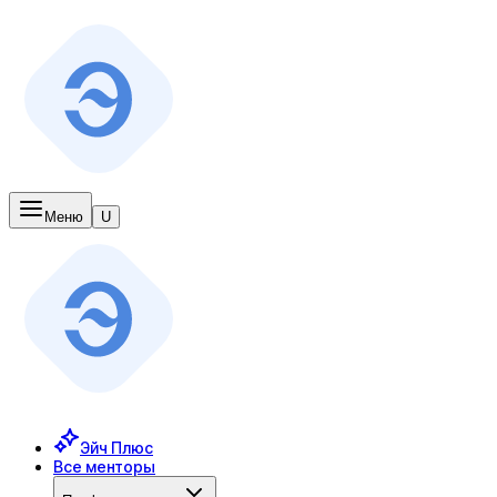
Меню
U
Эйч Плюс
Все менторы