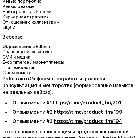
Ревью портфолио
Ревью резюме
Найти работу в России
Карьерная стратегия
Отношения с коллективом
Ещё 2
В сферах:
Образование и Edtech
Транспорт и логистика
СМИ и медиа
E-commerce / маркетплейсы
IT и технологии
С чем помогу
Работаю в 2х форматах работы
:
разовая
консультация
и
менторство
[формирование навыков
на реальных кейсах].
Отзыв менти #1
https://t.me/product_fm/201
Отзыв менти #2
https://t.me/product_fm/199
Отзыв менти #3
https://t.me/product_fm/194
Готова помочь начинающим и продолжающим свой