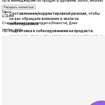
путь менеджерам по продукту (уровень Junior, Middle)
с:
Раскрыть полностью
Опыт
Составлением/корректировкой резюме
, чтобы
на вас обращали внимание и звали на
Старший менеджер продукта (Новости)
, Дзен
собеседования.
2025 — 2026
Подготовка к собеседованиям на продакта
:
какие есть этапы, что могут на каждом спросить и
что стоит за этими вопросами, каверзные
вопросы, проведу вам несколько тестовых
собеседований и дам развивающую обратную
связь.
Поделюсь своим списком образовательных
каналов
,
курсов
,
прочих ресурсов в продуктовом
менеджменте
, которые изучила сама и считаю
действительно ценными. Расскажу, какие
материалы можно изучить для прокачки
недостающих навыков, чтобы вы не тратили
время на поиски.
Помощь с поиском ответов касательно развития