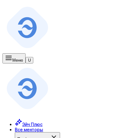
Меню
U
Эйч Плюс
Все менторы