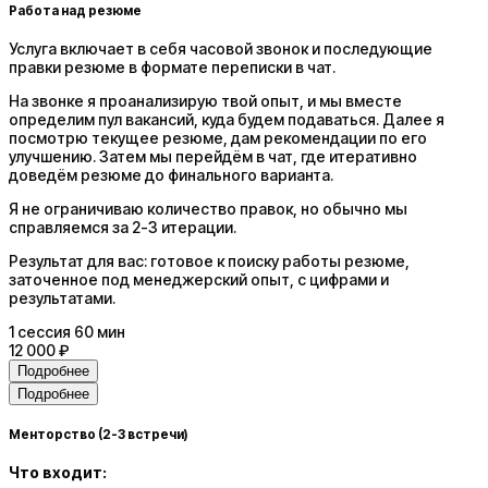
Работа над резюме
Услуга включает в себя часовой звонок и последующие
правки резюме в формате переписки в чат.
На звонке я проанализирую твой опыт, и мы вместе
определим пул вакансий, куда будем подаваться. Далее я
посмотрю текущее резюме, дам рекомендации по его
улучшению. Затем мы перейдём в чат, где итеративно
доведём резюме до финального варианта.
Я не ограничиваю количество правок, но обычно мы
справляемся за 2-3 итерации.
Результат для вас: готовое к поиску работы резюме,
заточенное под менеджерский опыт, с цифрами и
результатами.
1
сессия
60 мин
12 000 ₽
Подробнее
Подробнее
Менторство (2-3 встречи)
Что входит: