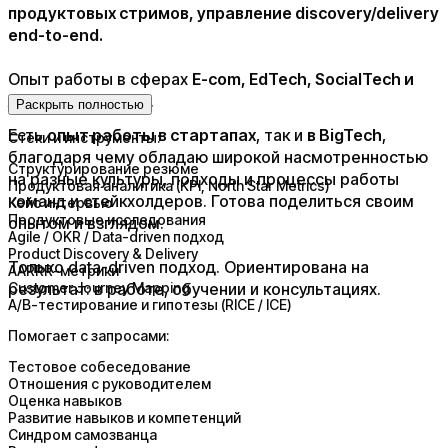
продуктовых стримов, управление discovery/delivery
end-to-end.
Опыт работы в сферах
E-com, EdTech, SocialTech и
AdTech, PropTech
.
Раскрыть полностью
Есть
опыт работы в стартапах
, так и
в BigTech
,
Стеки и инструменты:
благодаря чему обладаю широкой насмотренностью
Структурирование резюме
на разные культуры, подходы и процессы работы
Продуктовая аналитика (KPI, North Star Metrics)
команд и стейкхолдеров. Готова поделиться своим
Кейс интервью
Продуктовые исследования
опытом и взглядом.
Agile / OKR / Data-driven подход
Product Discovery & Delivery
Только data-driven подход. Ориентирована на
AARRR-метрики
результат: в работе, обучении и консультациях.
Customer Journey Mapping
A/B-тестирование и гипотезы (RICE / ICE)
Помогает с запросами:
Тестовое собеседование
Отношения с руководителем
Оценка навыков
Развитие навыков и компетенций
Синдром самозванца