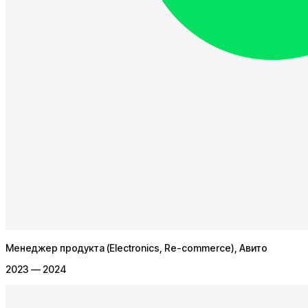
синхронизировать? И многое другое из моего 8-
летнего опыта в ИТ в стартапах и BigTech.
Менеджер продукта (Electronics, Re-commerce)
, Авито
2023 — 2024