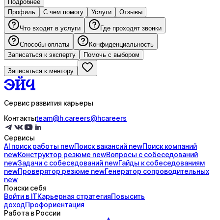
Подробнее
Профиль
С чем помогу
Услуги
Отзывы
Что входит в услуги
Где проходят звонки
Способы оплаты
Конфиденциальность
Записаться к эксперту
Помочь с выбором
Записаться к ментору
Сервис развития карьеры
Контакты
team@h.careers
@hcareers
Сервисы
AI поиск
работы
new
Поиск
вакансий
new
Поиск
компаний
new
Конструктор
резюме
new
Вопросы с
собеседований
new
Задачи с
собеседований
new
Гайды к
собеседованиям
new
Проверятор
резюме
new
Генератор
сопроводительных
new
Поиски себя
Войти в IT
Карьерная стратегия
Повысить
доход
Профориентация
Работа в России