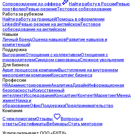
Сопровождение до
оффера
Найти работу в России
Ревью
портфолио
Ревью резюме
Тестовое собеседование
Работа за рубежом
Найти работу за границей
Помощь в оформлении
LinkedIn
Ревью резюме на английском
Тестовое
собеседование на английском
Навыки
Личный бренд
Оценка навыков
Развитие навыков и
компетенций
Поддержка
Выгорание
Отношения с коллективом
Отношения с
руководителем
Синдром самозванца
Сложное увольнение
Для бизнеса
Аудит процессов компании
Выступление на внутреннем
мероприятии компании
Консалтинг бизнеса
Профессии
HR
Администрирование
Аналитика
Дизайн
Информационная
безопасность
Искусственный
интеллект
Исследования
Консалтинг
Контент
Маркетинг
Менед
жмент
Наука и
образование
Офис
Поддержка
Предпринимательство
Компания
С чем помогаем
Отзывы
Вопросы и
ответы
Сертификаты
Вебинары
Стать ментором
Услуги оказывает
ООО «БУДУ»