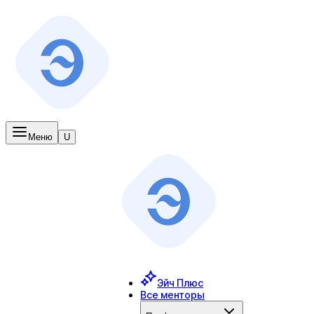
Меню
U
Эйч Плюс
Все менторы