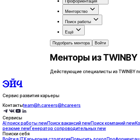
Профориентация
Менторство
Поиск работы
Ещё
Подобрать ментора
Войти
Менторы из TWINBY
Действующие специалисты из TWINBY пом
Сервис развития карьеры
Контакты
team@h.careers
@hcareers
Сервисы
AI поиск
работы
new
Поиск
вакансий
new
Поиск
компаний
new
К
резюме
new
Генератор
сопроводительных
new
Поиски себя
Войти в IT
Карьерная стратегия
Повысить доход
Профориентац