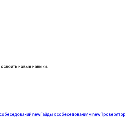
 освоить новые навыки.
собеседований
new
Гайды к
собеседованиям
new
Проверятор