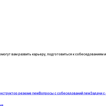
огут вам развить карьеру, подготовиться к собеседованиям и
онструктор
резюме
new
Вопросы с
собеседований
new
Задачи с
ия