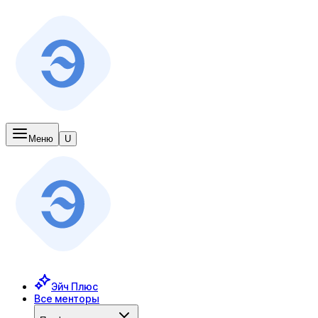
Меню
U
Эйч Плюс
Все менторы