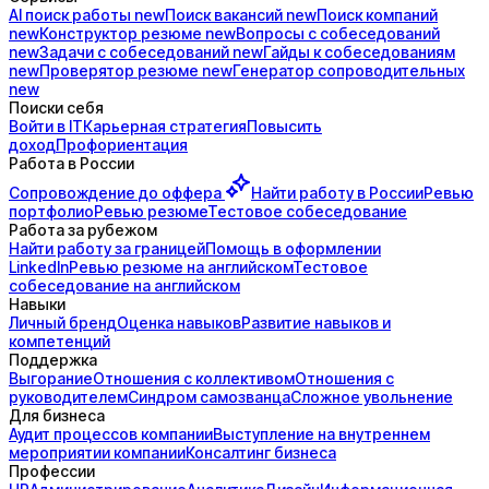
AI поиск
работы
new
Поиск
вакансий
new
Поиск
компаний
new
Конструктор
резюме
new
Вопросы с
собеседований
new
Задачи с
собеседований
new
Гайды к
собеседованиям
new
Проверятор
резюме
new
Генератор
сопроводительных
new
Поиски себя
Войти в IT
Карьерная стратегия
Повысить
доход
Профориентация
Работа в России
Сопровождение до
оффера
Найти работу в России
Ревью
портфолио
Ревью резюме
Тестовое собеседование
Работа за рубежом
Найти работу за границей
Помощь в оформлении
LinkedIn
Ревью резюме на английском
Тестовое
собеседование на английском
Навыки
Личный бренд
Оценка навыков
Развитие навыков и
компетенций
Поддержка
Выгорание
Отношения с коллективом
Отношения с
руководителем
Синдром самозванца
Сложное увольнение
Для бизнеса
Аудит процессов компании
Выступление на внутреннем
мероприятии компании
Консалтинг бизнеса
Профессии