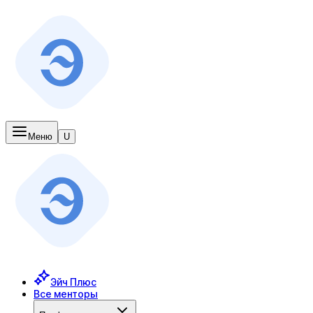
Меню
U
Эйч Плюс
Все менторы