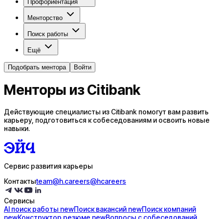
Профориентация
Менторство
Поиск работы
Ещё
Подобрать ментора
Войти
Менторы из Citibank
Действующие специалисты из Citibank помогут вам развить
карьеру, подготовиться к собеседованиям и освоить новые
навыки.
Сервис развития карьеры
Контакты
team@h.careers
@hcareers
Сервисы
AI поиск
работы
new
Поиск
вакансий
new
Поиск
компаний
new
Конструктор
резюме
new
Вопросы с
собеседований