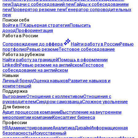
new
Задачи с
собеседований
new
Гайды к
собеседованиям
new
Проверятор
резюме
new
Генератор
сопроводительных
new
Поиски себя
Войти в IT
Карьерная стратегия
Повысить
доход
Профориентация
Работа в России
Сопровождение до
оффера
Найти работу в России
Ревью
портфолио
Ревью резюме
Тестовое собеседование
Работа за рубежом
Найти работу за границей
Помощь в оформлении
LinkedIn
Ревью резюме на английском
Тестовое
собеседование на английском
Навыки
Личный бренд
Оценка навыков
Развитие навыков и
компетенций
Поддержка
Выгорание
Отношения с коллективом
Отношения с
руководителем
Синдром самозванца
Сложное увольнение
Для бизнеса
Аудит процессов компании
Выступление на внутреннем
мероприятии компании
Консалтинг бизнеса
Профессии
HR
Администрирование
Аналитика
Дизайн
Информационная
безопасность
Искусственный