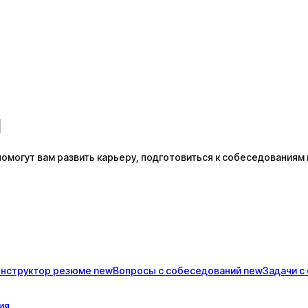
M
огут вам развить карьеру, подготовиться к собеседованиям и
онструктор
резюме
new
Вопросы с
собеседований
new
Задачи с
ия