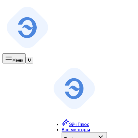
Меню
U
Эйч Плюс
Все менторы