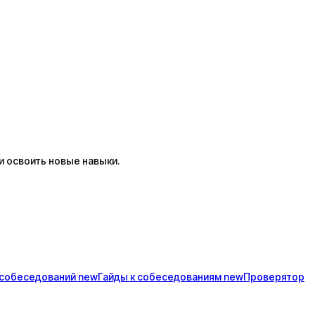
 освоить новые навыки.
собеседований
new
Гайды к
собеседованиям
new
Проверятор