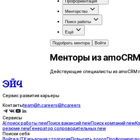
Профориентация
Менторство
Поиск работы
Ещё
Подобрать ментора
Войти
Менторы из amoCR
Действующие специалисты из amoCRM пом
Сервис развития карьеры
Контакты
team@h.careers
@hcareers
Сервисы
AI поиск
работы
new
Поиск
вакансий
new
Поиск
компаний
new
К
резюме
new
Генератор
сопроводительных
new
Поиски себя
Войти в IT
Карьерная стратегия
Повысить доход
Профориентац