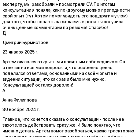
эксперту, мы разобрали + посмотрели СV. По итогам
консультации я поняла, как по-другому можно преподнести
свой опыт (тут Артем помог увидеть его под другим углом)
для того, чтобы попасть на желаемые роли + я получила
очень ценные комментарии по резюме! Спасибо!
Д
Дмитрий Бурмистров
23 января 2025 г.
Артем оказался открытым и приятным собеседником. Он
ответил на все мои вопросы и, что особенно ценно,
поделился ответами, основанными на своём опыте и
видении ситуации, что как раз и было мне нужно.
Консультацией остался доволен!
А
Анна Филиппова
30 ноября 2024 г.
Главное, что хочется сказать о консультации - после нее
захотелось действовать сразу же. И было понятно, что
именно делать. Артём помог разобраться, какую траекторию
карьерного развития на текущем месте работы выбрать: