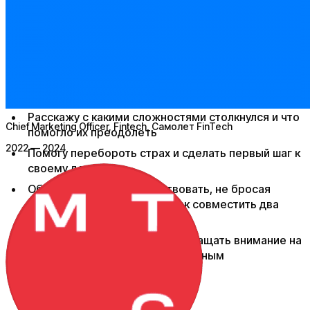
Расскажу про ключевые сложности работы в
маркетинге
Обсудим ожидания и реальность​
Тем, кто хочет перейти из корпоративного мира в
свой бизнес​
Расскажу с какими сложностями столкнулся и что
Chief Marketing Officer, Fintech
, Самолет FinTech
помогло их преодолеть
2022 — 2024
Помогу перебороть страх и сделать первый шаг к
своему делу
Обсудим, как начать действовать, не бросая
текущего работодателя и как совместить два
мира на первом этапе
Дам рекомендации, на что обращать внимание на
старте, а что лишь кажется важным​