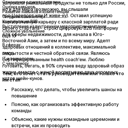
Отношения с руководителем
запускали уникальный продукты не только для России,
Оценка навыков
но и для мира (возможно, вы слышали
Развитие навыков и компетенций
про
Целепорт
или
И живи-ку
). Оставил успешную
Синдром самозванца
корпоративную карьеру с классной зарплатой ради
Консультация B2B
Выступление на внутреннем мероприятии компании
своего стартапа - строю цифровую В2В платформу
Сложное увольнение
для сферы недвижимости, для начала в Юго-
Ещё 10
Восточной Азии, а затем и по всему миру. Адепт
В сферах:
здоровых отношений в коллективе, максимальной
открытости и честной обратной связи. Являюсь
FMCG
IT и технологии
сертифицированным health coach’ем. Люблю
С чем помогу
готовить, бегать, в 90% случаев веду здоровый образ
жизни, вместе с женой воспитываю двух огромных
Тем, кто хочет стать руководителем или только что
котов мейн-кунов.
им стал​
​Расскажу, что делать, чтобы увеличить шансы на
повышение
Поясню, как организовать эффективную работу
команды
Объясню, какие нужны командные церемонии и
встречи, как их проводить