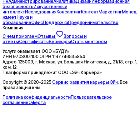
HR
Администрирование
Аналитика
Дизайн
Информационная
безопасность
Искусственный
интеллект
Исследования
Консалтинг
Контент
Маркетинг
Менед
жмент
Наука и
образование
Офис
Поддержка
Предпринимательство
Компания
С чем помогаем
Отзывы
Вопросы и
ответы
Сертификаты
Вебинары
Стать ментором
Услуги оказывает
ООО «БУДУ»
ИНН
9703001100
ОГРН
1197746535854
Адрес:
125009, г. Москва, ул. Большая Никитская, д. 21/18, стр. 1,
ком. 12
Платформа принадлежит
ООО «Эйч Карьера»
Copyright © 2020-2025
Сервис развития карьеры Эйч
. Все
права защищены.
Политика конфиденциальности
Пользовательское
соглашение
Оферта