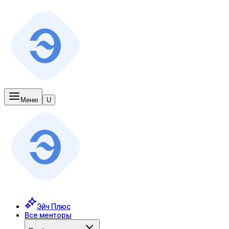
Меню
U
Эйч Плюс
Все менторы