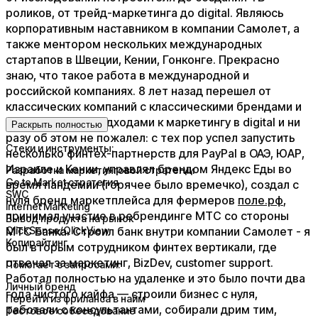
роликов, от трейд-маркетинга до digital. Являюсь
корпоративным наставником в компании Самолет, а
также ментором нескольких международных
стартапов в Швеции, Кении, Гонконге. Прекрасно
знаю, что такое работа в международной и
российской компаниях. 8 лет назад перешел от
классических компаний с классическими брендами и
классическими подходами к маркетингу в digital и ни
Раскрыть полностью
разу об этом не пожалел: с тех пор успел запустить
Стеки и инструменты:
несколько финтех-партнерств для PayPal в ОАЭ, ЮАР,
Израиле и Кении, управлял брендом Яндекс Еды во
Разработка маркетинговой стратегии
Go to Market стратегия
время пандемии (горячее было времечко), создал с
SWC
нуля бренд маркетплейса для фермеров
поле.рф
,
Internet Marketing
принимал участие в ребрендинге МТС со стороны
Вывод продукта на рынок
МТС Банка. Строил банк внутри компании Самолет - я
QlickSense/QlickView
Копирайтинг
был вторым сотрудником финтех вертикали, где
отвечал за маркетинг, BizDev, customer support.
Помогает с запросами:
Работал полностью на удаленке и это было почти два
Личный бренд
года чистого кайфа — строили бизнес с нуля,
Перейти из фриланса в найм
работали с консультантами, собирали дрим тим,
Тестовое собеседование