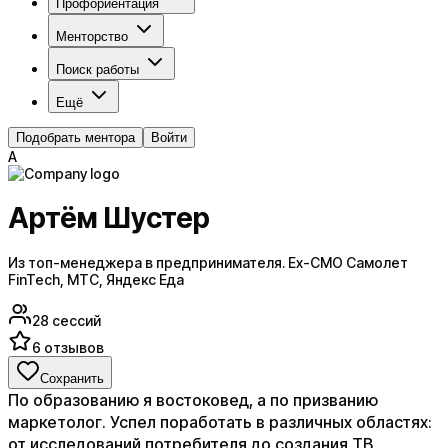
Профориентация
Менторство
Поиск работы
Ещё
Подобрать ментора
Войти
А
Артём Шустер
Из топ-менеджера в предпринимателя. Ex-CMO Самолет
FinTech, МТС, Яндекс Еда
28
сессий
6
отзывов
Сохранить
По образованию я востоковед, а по призванию
маркетолог. Успел поработать в различных областях:
от исследований потребителя до создания ТВ