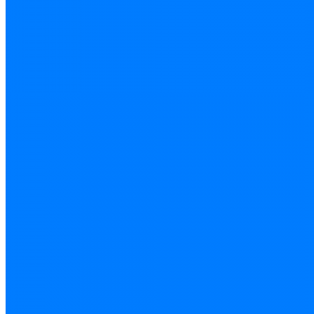
роль в организации​
Тем, кто хочет найти время на свои хобби и здоровье
без ущерба для карьеры​
Помогу выстроить график так, чтобы в нем
появилось что-то кроме рабочих встреч
Расскажу, как расставить приоритеты рабочим
задачам и не бояться вычеркнуть некоторые из
них
Дам рекомендации по лайфхакам, которые
значительно улучшат качество жизни​
Тем, кто хочет перейти в маркетинг или digital​
Разберу опыт и резюме, дам рекомендации под
конкретную позицию или область
Проведу тестовое интервью, расскажу, какие
блоки нужно усилить и на что делать упор
Помогу со стратегией поиска работы, наметим
конкретные шаги