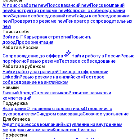
AI поиск
работы
new
Поиск
вакансий
new
Поиск
компаний
new
Конструктор
резюме
new
Вопросы с
собеседований
new
Задачи с
собеседований
new
Гайды к
собеседованиям
new
Проверятор
резюме
new
Генератор
сопроводительных
new
Поиски себя
Войти в IT
Карьерная стратегия
Повысить
доход
Профориентация
Работа в России
Сопровождение до
оффера
Найти работу в России
Ревью
портфолио
Ревью резюме
Тестовое собеседование
Работа за рубежом
Найти работу за границей
Помощь в оформлении
LinkedIn
Ревью резюме на английском
Тестовое
собеседование на английском
Навыки
Личный бренд
Оценка навыков
Развитие навыков и
компетенций
Поддержка
Выгорание
Отношения с коллективом
Отношения с
руководителем
Синдром самозванца
Сложное увольнение
Для бизнеса
Аудит процессов компании
Выступление на внутреннем
мероприятии компании
Консалтинг бизнеса
Профессии