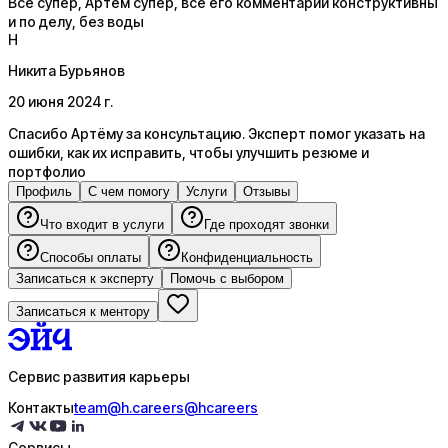
Все супер, Артем супер, все его комментарии конструктивны
и по делу, без воды
Н
Никита Бурьянов
20 июня 2024 г.
Спасибо Артёму за консультацию. Эксперт помог указать на
ошибки, как их исправить, чтобы улучшить резюме и
портфолио
Профиль
С чем помогу
Услуги
Отзывы
Что входит в услуги
Где проходят звонки
Способы оплаты
Конфиденциальность
Записаться к эксперту
Помочь с выбором
Записаться к ментору
Сервис развития карьеры
Контакты
team@h.careers
@hcareers
Сервисы