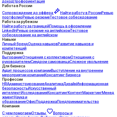
доход
Профориентация
Работа в России
Сопровождение до
оффера
Найти работу в России
Ревью
портфолио
Ревью резюме
Тестовое собеседование
Работа за рубежом
Найти работу за границей
Помощь в оформлении
LinkedIn
Ревью резюме на английском
Тестовое
собеседование на английском
Навыки
Личный бренд
Оценка навыков
Развитие навыков и
компетенций
Поддержка
Выгорание
Отношения с коллективом
Отношения с
руководителем
Синдром самозванца
Сложное увольнение
Для бизнеса
Аудит процессов компании
Выступление на внутреннем
мероприятии компании
Консалтинг бизнеса
Профессии
HR
Администрирование
Аналитика
Дизайн
Информационная
безопасность
Искусственный
интеллект
Исследования
Консалтинг
Контент
Маркетинг
Менед
жмент
Наука и
образование
Офис
Поддержка
Предпринимательство
Компания
С чем помогаем
Отзывы
Вопросы и