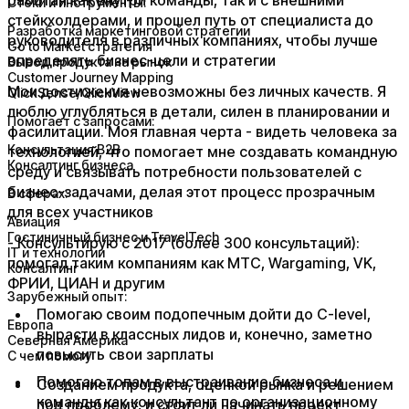
Стеки и инструменты:
стейкхолдерами, и прошел путь от специалиста до
Разработка маркетинговой стратегии
руководителя в различных компаниях, чтобы лучше
Go to Market стратегия
определять бизнес-цели и стратегии​
Вывод продукта на рынок
Customer Journey Mapping
​Мои достижения невозможны без личных качеств. Я
QlickSense/QlickView
люблю углубляться в детали, силен в планировании и
Помогает с запросами:
фасилитации. Моя главная черта - видеть человека за
Консультация B2B
технологией, что помогает мне создавать командную
Консалтинг бизнеса
среду и связывать потребности пользователей с
бизнес-задачами, делая этот процесс прозрачным
В сферах:
для всех участников​
Авиация
Гостиничный бизнес и TravelTech
​- Консультирую с 2017 (более 300 консультаций):
IT и технологии
помогал таким компаниям как МТС, Wargaming, VK,
Консалтинг
ФРИИ, ЦИАН и другим
Зарубежный опыт:
Помогаю своим подопечным дойти до С-level,
Европа
вырасти в классных лидов и, конечно, заметно
Северная Америка
повысить свои зарплаты
С чем помогу
Помогаю топам в выстраивание бизнеса и
Созданием продукта, оценкой рынка и решением
команды как консультант по организационному
под проблему, и стоит ли начинать проект