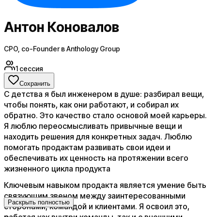
Антон Коновалов
CPO, co-Founder в Anthology Group
1
сессия
Сохранить
С детства я был инженером в душе: разбирал вещи,
чтобы понять, как они работают, и собирал их
обратно. Это качество стало основой моей карьеры.
Я люблю переосмысливать привычные вещи и
находить решения для конкретных задач. Люблю
помогать продактам развивать свои идеи и
обеспечивать их ценность на протяжении всего
жизненного цикла продукта​
​Ключевым навыком продакта является умение быть
связующим звеном между заинтересованными
Раскрыть полностью
сторонами, командой и клиентами. Я освоил это,
работая как внутри команды, так и с внешними