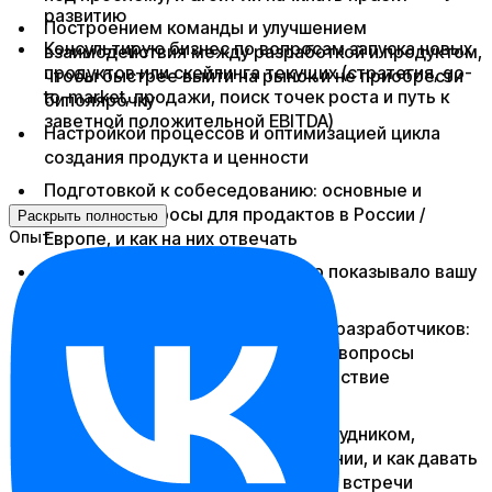
развитию
Построением команды и улучшением
Консультирую бизнес по вопросам запуска новых
взаимодействия между разработкой и продуктом,
продуктов или скейлинга текущих (стратегия, go-
чтобы быстрее выйти на рынок и не приобрести
to-market, продажи, поиск точек роста и путь к
биполярочку
заветной положительной EBITDA)
Настройкой процессов и оптимизацией цикла
создания продукта и ценности
Подготовкой к собеседованию: основные и
сложные вопросы для продактов в России /
Раскрыть полностью
Опыт
Европе, и как на них отвечать
Улучшением резюме, чтобы оно показывало вашу
ценность
Наймом продактов, аналитиков и разработчиков:
на что обращать внимание, какие вопросы
задавать и как проверить соответствие
корпоративной культуре
Правильным расставанием с сотрудником,
который мешает развитию компании, и как давать
обратную связь и проводить 1-2-1 встречи