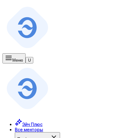
Меню
U
Эйч Плюс
Все менторы