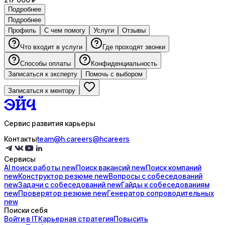
Подробнее
Подробнее
Профиль
С чем помогу
Услуги
Отзывы
Что входит в услуги
Где проходят звонки
Способы оплаты
Конфиденциальность
Записаться к эксперту
Помочь с выбором
Записаться к ментору
Сервис развития карьеры
Контакты
team@h.careers
@hcareers
Сервисы
AI поиск
работы
new
Поиск
вакансий
new
Поиск
компаний
new
Конструктор
резюме
new
Вопросы с
собеседований
new
Задачи с
собеседований
new
Гайды к
собеседованиям
new
Проверятор
резюме
new
Генератор
сопроводительных
new
Поиски себя
Войти в IT
Карьерная стратегия
Повысить